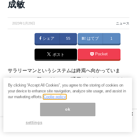
成敏
2023年1月29日
ニュース
シェア
55
はてブ
1
Pocket
ポスト
サラリーマンというシステムは終焉へ向かっていま
す。かつての勝ちパターンが通用しなくなっているだ
By clicking “Accept All Cookies”, you agree to the storing of cookies on
けでなく、かえってマイナスに作用している場合すら
your device to enhance site navigation, analyze site usage, and assist in
あります。「サラリーマンは二度死ぬ」とも言える状
our marketing efforts.
Coolie policy
況です。つまり、55歳の役職定年と、60歳の定年（そ
ok
×
の後は再雇用）という、二度にわたってサラリーマン
settings
は給料を大幅に下げられ、“死に体”で働き続けなければ
ならないのです。（
俣野成敏の『サラリーマンを「副