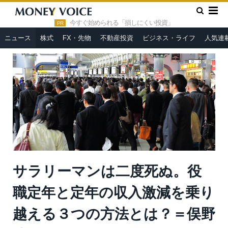
»
»
HOME
ニュース
サラリーマンは二度死ぬ。役職定年と定年
の収入激減を乗り越える３つの方法とは？＝俣野成敏
今すぐ始められる「損しにくい投資」
PR
ニュース
株式
FX・先物
不動産投資
ビジネス・ライフ
人気連
サラリーマンは二度死ぬ。役
職定年と定年の収入激減を乗り
越える３つの方法とは？＝俣野