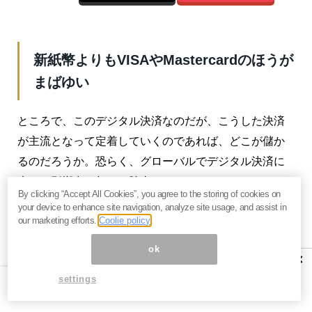
新紙幣よりもVISAやMastercardのほうが
まばゆい
ところで、このデジタル決済なのだが、こうした決済
が主流となって定着していくのであれば、どこが儲か
るのだろうか。恐らく、グローバルでデジタル決済に
大きな影響力を与えて勝者になるのは、VISAや
By clicking “Accept All Cookies”, you agree to the storing of cookies on
Mastercardだろう。
your device to enhance site navigation, analyze site usage, and assist in
our marketing efforts.
Coolie policy
PayPalのようなフィンテック（FinanceとTechnology
ok
を組み合わせた造語）も広がって行くのだろうが、
×
VISAやMastercardの堅牢性や信頼性はすでに全世界で
settings
確立されており広く使われている。