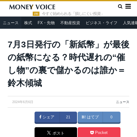
»
»
HOME
ニュース
7月3日発行の「新紙幣」が最後の紙幣に
なる？時代遅れの“催し物”の裏で儲かるのは誰か＝鈴木傾城
今すぐ始められる「損しにくい投資」
PR
ニュース
株式
FX・先物
不動産投資
ビジネス・ライフ
人気連
7月3日発行の「新紙幣」が最後
の紙幣になる？時代遅れの“催
し物”の裏で儲かるのは誰か＝
鈴木傾城
2024年6月6日
ニュース
シェア
21
はてブ
0
Pocket
ポスト