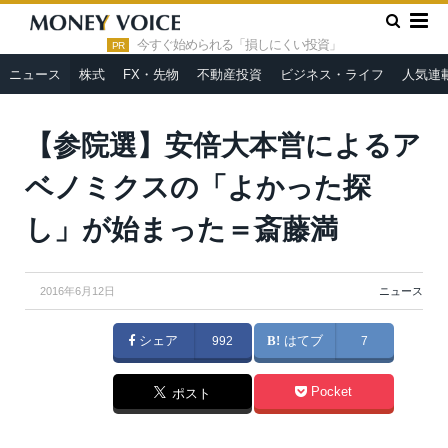
»
»
HOME
ニュース
【参院選】安倍大本営によるアベノミクス
の「よかった探し」が始まった＝斎藤満
今すぐ始められる「損しにくい投資」
PR
ニュース
株式
FX・先物
不動産投資
ビジネス・ライフ
人気連
From
首相官邸ホームページ
【参院選】安倍大本営によるア
ベノミクスの「よかった探
し」が始まった＝斎藤満
2016年6月12日
ニュース
シェア
992
はてブ
7
Pocket
ポスト