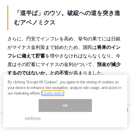
「道半ば」のウソ。破綻への道を突き進
むアベノミクス
さらに、円安でインフレを高め、挙句の果てには日銀
がマイナス金利策まで始めたため、国民は
将来のイン
フレに備えて貯蓄
を増やさなければならなくなり、今
度はその貯蓄にマイナスの金利がついて、
預金が減少
するのではないか、との不安
が高まりました。
By clicking “Accept All Cookies”, you agree to the storing of cookies on
これは
国民に「期待」ではなく「不安」をあおる結果
your device to enhance site navigation, analyze site usage, and assist in
our marketing efforts.
Coolie policy
となり、消費意欲が一層萎縮（消費性向の低下）を引
き起こしました。これでは消費が増えないばかりか、
ok
×
選挙にも悪影響が及びかねません。
settings
慌てた政府は、低所得年金生活者や弱者中心に、
給付