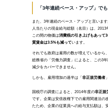
「3年連続ベース・アップ」で
また、3年連続のベース・アップと言いま
人当たりの現金給与総額（名目）は、2013
この間の物価は
消費税の引き上げもあって3
質賃金は3.5%も減って
います。
それでも政府は雇用の数が増えているから
総務省の「労働力調査」によると、この3年間
減少をカバーできません。
しかも、雇用増加の過半は「
非正規労働者
国税庁の調査によると、2014年度の
非正規
です。企業は安倍政権下での雇用関連法の
たため、企業の従業員への給与支払額は、