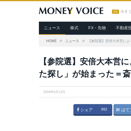
今す
PR
ニュース
株式
FX・先物
不動産
»
»
HOME
ニュース
【参院選】安倍大本営によ
From
首相官邸ホームページ
【参院選】安倍大本営に
た探し」が始まった＝斎
2016年6月12日
シェア
992
はて