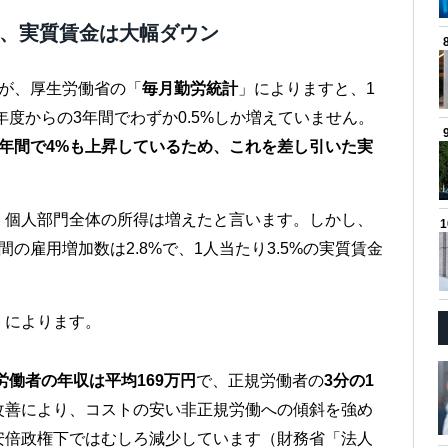
も、実質賃金は大幅ダウン
すが、厚生労働省の「
毎月勤労統計
」によりますと、1
年度からの3年間でわずか0.5%しか増えていません。
年間で4%も上昇しているため、これを差し引いた実
、個人部門全体の所得は増えたと言います。しかし、
の雇用増加数は2.8%で、1人当たり3.5%の実質賃金
」によります。
労働者の年収は平均169万円
で、正規労働者の
3分の1
改善により、コストの安い非正規労働への傾斜を強め
安倍政権下ではむしろ減少しています（財務省「法人