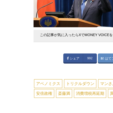
この記事が気に入ったらXでMONEY VOICE
シェア
992
はて
アベノミクス
トリクルダウン
マンさ
安倍政権
斎藤満
消費増税再延期