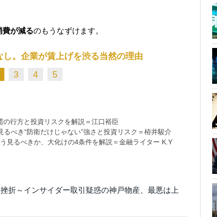
消費が減る
のもうなずけます。
なし。企業が賃上げを渋る当然の理由
3
4
5
需の行方と投資リスクを解説＝江口裕臣
るべき“防衛だけじゃない”強さと投資リスク＝栫井駿介
う見るべきか、大化けの4条件を解説＝金融ライター K.Y
と挫折～インサイダー取引疑惑の神戸物産、最悪は上