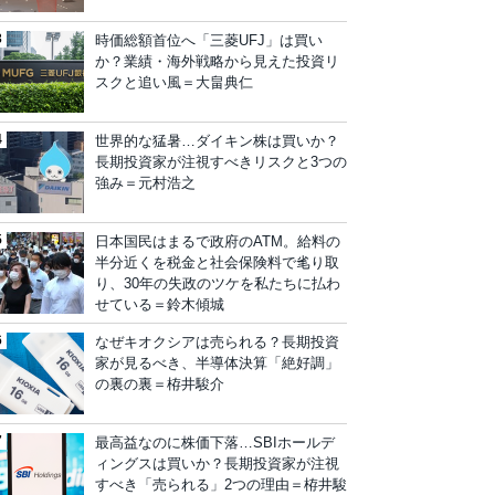
時価総額首位へ「三菱UFJ」は買い
か？業績・海外戦略から見えた投資リ
スクと追い風＝大畠典仁
世界的な猛暑…ダイキン株は買いか？
長期投資家が注視すべきリスクと3つの
強み＝元村浩之
日本国民はまるで政府のATM。給料の
半分近くを税金と社会保険料で毟り取
り、30年の失政のツケを私たちに払わ
せている＝鈴木傾城
なぜキオクシアは売られる？長期投資
家が見るべき、半導体決算「絶好調」
の裏の裏＝栫井駿介
最高益なのに株価下落…SBIホールデ
ィングスは買いか？長期投資家が注視
すべき「売られる」2つの理由＝栫井駿