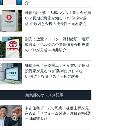
介
株価3割下落「大和ハウス工業」今が買
い？長期投資家が知るべき“34.9％減
益”の原因と今後の成長性＝元村浩之
割安で放置？トヨタ・野村総研・塩野
義製薬・ベルクの企業価値を長期投資
のプロが分析＝栫井駿介
株価下落「三菱重工」今が買い？長期
投資家が見るべき“防衛だけじゃな
い”強さと投資リスク＝栫井駿介
編集部のオススメ記事
中古住宅ブームで恩恵！株価上昇が見
込める「リフォーム関連」注目銘柄4選
＝田嶋智太郎