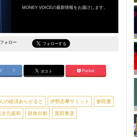
MONEY VOICEの最新情報をお届けします。
をフォロー
ブ
7
Pocket
ポスト
んの経済あらかると
伊勢志摩サミット
参院選
異次元緩和
財政出動
黒田東彦