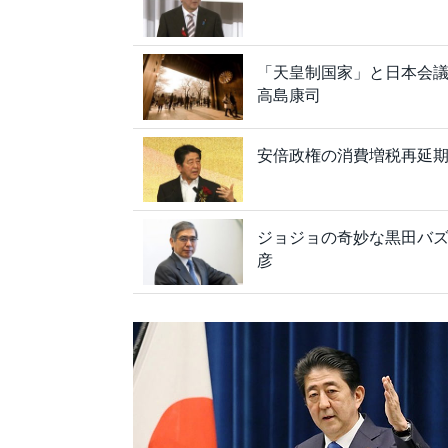
「天皇制国家」と日本会
高島康司
安倍政権の消費増税再延期
ジョジョの奇妙な黒田バズ
彦