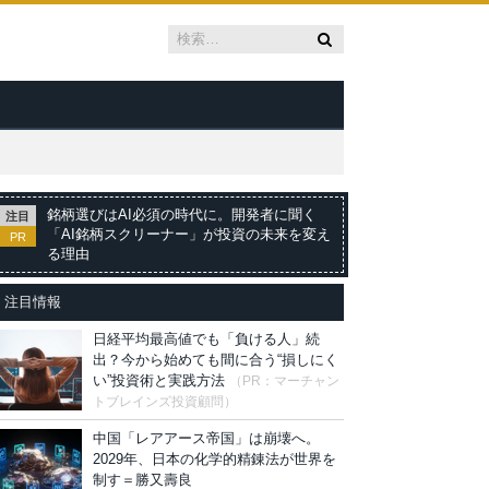
銘柄選びはAI必須の時代に。開発者に聞く
注目
「AI銘柄スクリーナー」が投資の未来を変え
PR
る理由
注目情報
日経平均最高値でも「負ける人」続
出？今から始めても間に合う“損しにく
い”投資術と実践方法
（PR：マーチャン
トブレインズ投資顧問）
中国「レアアース帝国」は崩壊へ。
2029年、日本の化学的精錬法が世界を
制す＝勝又壽良