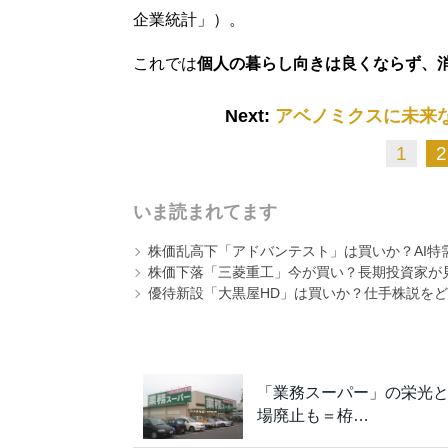
企業統計」）。
これでは
個人の暮らし向きは良くならず、
Next:
アベノミクスに未来
1
2
いま読まれてます
株価乱高下「アドバンテスト」は買いか？AI特
株価下落「三菱重工」今が買い？長期投資家が見
優待新設「大黒屋HD」は買いか？仕手株説をど
「業務スーパー」の栄光
場廃止も＝栫…