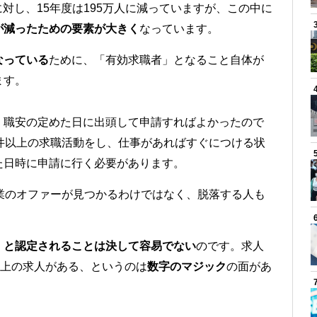
に対し、15年度は195万人に減っていますが、この中に
が減ったための要素が大きく
なっています。
なっている
ために、「有効求職者」となること自体が
ます。
、職安の定めた日に出頭して申請すればよかったので
件以上の求職活動をし、仕事があればすぐにつける状
た日時に申請に行く必要があります。
業のオファーが見つかるわけではなく、脱落する人も
」と認定されることは決して容易でない
のです。求人
以上の求人がある、というのは
数字のマジック
の面があ