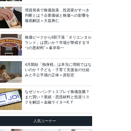
増資発表で株価急落…投資家がすべき
判断とは？企業価値と株価への影響を
徹底解説＝大畠典仁
株価ピークから6割下落「オリエンタル
ランド」は買いか？市場が警戒する“4
つの悪材料”＝峯岸恭一
4月開始「独身税」は本当に増税ではな
いのか？子ども・子育て支援金の仕組
みと不公平感の正体＝原彰宏
なぜジャパンディスプレイ株価急騰？
まだ買い？業績・思惑材料と投資リス
クを解説＝金融ライターK.Y
人気コーナー