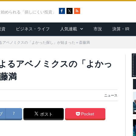
F
X
R
ぐ始められる「損しにくい投資」
a
S
c
S
投資
ビジネス・ライフ
人気連載
市況
決算・IR
e
b
o
るアベノミクスの「よかった探し」が始まった＝斎藤満
o
k
よるアベノミクスの「よかっ
藤満
ニュース
ブ
7
Pocket
ポスト