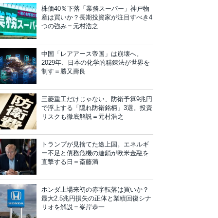
株価40％下落「業務スーパー」神戸物
産は買いか？長期投資家が注目すべき4
つの強み＝元村浩之
中国「レアアース帝国」は崩壊へ。
2029年、日本の化学的精錬法が世界を
制す＝勝又壽良
三菱重工だけじゃない、防衛予算9兆円
で浮上する「隠れ防衛銘柄」3選。投資
リスクも徹底解説＝元村浩之
トランプが見捨てた途上国。エネルギ
ー不足と債務危機の連鎖が欧米金融を
直撃する日＝斎藤満
ホンダ上場来初の赤字転落は買いか？
最大2.5兆円損失の正体と業績回復シナ
リオを解説＝峯岸恭一