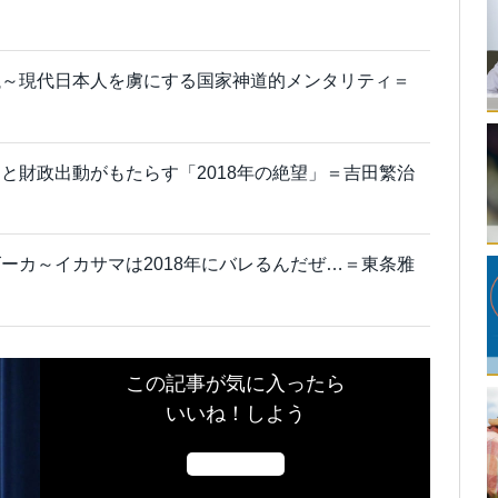
議～現代日本人を虜にする国家神道的メンタリティ＝
と財政出動がもたらす「2018年の絶望」＝吉田繁治
ーカ～イカサマは2018年にバレるんだぜ…＝東条雅
この記事が気に入ったら
いいね！しよう