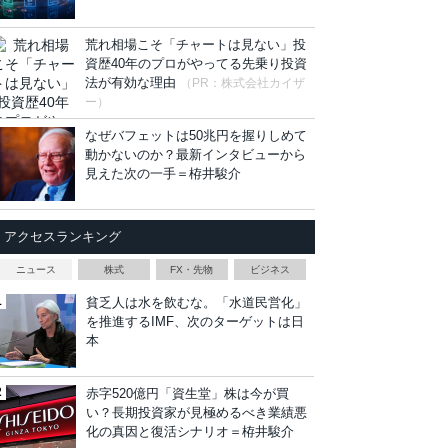
荒れ相場こそ「チャートは見ない」投
資歴40年のプロがやってる先乗り投資
法が有効な理由
（PR：株式会社カイザ
ー）
なぜバフェットは50兆円を握りしめて
動かないのか？最新インタビューから
見えた次の一手＝栫井駿介
アクセスランキング
ニュース
株式
FX・先物
ビジネス
貧乏人は水を飲むな。「水道民営化」
を推進するIMF、次のターゲットは日
本
赤字520億円「資生堂」株は今が買
い？長期投資家が見極めるべき業績悪
化の真因と復活シナリオ＝栫井駿介