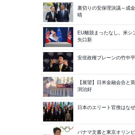
裏切りの安保理決議～成
晴
EU離脱まったなし。米シ
矢口新
安倍政権ブレーンの竹中
【展望】日米金融会合と
渕治好
日本のエリート官僚はな
パナマ文書と東京オリンピ