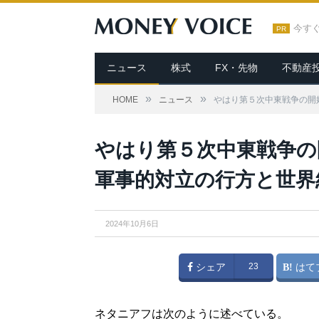
今す
PR
ニュース
株式
FX・先物
不動産
»
»
HOME
ニュース
やはり第５次中東戦争の開
やはり第５次中東戦争の
軍事的対立の行方と世界
2024年10月6日
シェア
23
はて
ネタニアフは次のように述べている。