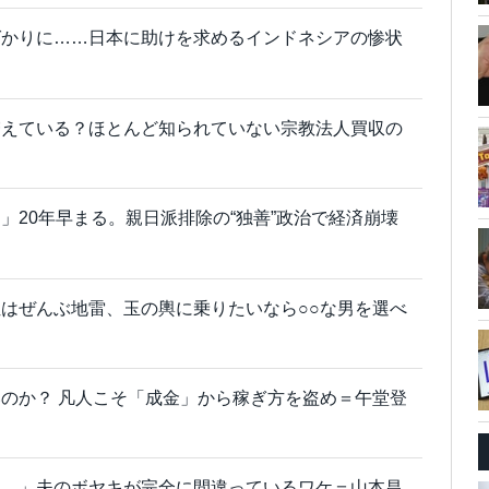
ばかりに……日本に助けを求めるインドネシアの惨状
増えている？ほとんど知られていない宗教法人買収の
」20年早まる。親日派排除の“独善”政治で経済崩壊
はぜんぶ地雷、玉の輿に乗りたいなら○○な男を選べ
のか？ 凡人こそ「成金」から稼ぎ方を盗め＝午堂登
い…」夫のボヤキが完全に間違っているワケ＝山本昌