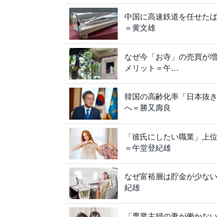
中国に高速鉄道を任せた
＝黄文雄
なぜ今「お寺」の売買が
メリット＝午…
韓国の高齢化率「日本抜き
へ＝勝又壽良
「彼氏にしたい職業」上位
＝午堂登紀雄
なぜ富裕層は貯金が少ない
紀雄
「専業主婦の妻が働かな