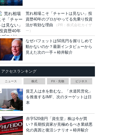
荒れ相場こそ「チャートは見ない」投
資歴40年のプロがやってる先乗り投資
法が有効な理由
（PR：株式会社カイザ
ー）
なぜバフェットは50兆円を握りしめて
動かないのか？最新インタビューから
見えた次の一手＝栫井駿介
アクセスランキング
ニュース
株式
FX・先物
ビジネス
貧乏人は水を飲むな。「水道民営化」
を推進するIMF、次のターゲットは日
本
赤字520億円「資生堂」株は今が買
い？長期投資家が見極めるべき業績悪
化の真因と復活シナリオ＝栫井駿介