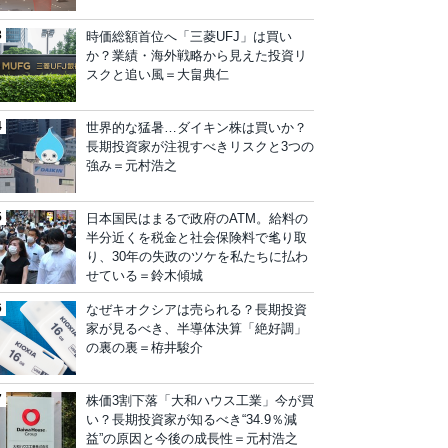
時価総額首位へ「三菱UFJ」は買い
か？業績・海外戦略から見えた投資リ
スクと追い風＝大畠典仁
世界的な猛暑…ダイキン株は買いか？
長期投資家が注視すべきリスクと3つの
強み＝元村浩之
日本国民はまるで政府のATM。給料の
半分近くを税金と社会保険料で毟り取
り、30年の失政のツケを私たちに払わ
せている＝鈴木傾城
なぜキオクシアは売られる？長期投資
家が見るべき、半導体決算「絶好調」
の裏の裏＝栫井駿介
株価3割下落「大和ハウス工業」今が買
い？長期投資家が知るべき“34.9％減
益”の原因と今後の成長性＝元村浩之