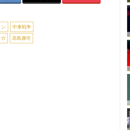
ノン
中東戦争
マガ
高島康司