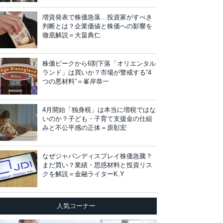
増資発表で株価急落…投資家がすべき
判断とは？企業価値と株価への影響を
徹底解説＝大畠典仁
株価ピークから6割下落「オリエンタル
ランド」は買いか？市場が警戒する“4
つの悪材料”＝峯岸恭一
4月開始「独身税」は本当に増税ではな
いのか？子ども・子育て支援金の仕組
みと不公平感の正体＝原彰宏
なぜジャパンディスプレイ株価急騰？
まだ買い？業績・思惑材料と投資リス
クを解説＝金融ライターK.Y
人気コーナー