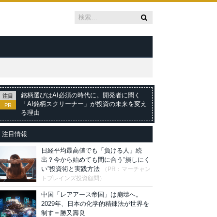
銘柄選びはAI必須の時代に。開発者に聞く
注目
「AI銘柄スクリーナー」が投資の未来を変え
PR
る理由
注目情報
日経平均最高値でも「負ける人」続
出？今から始めても間に合う“損しにく
い”投資術と実践方法
（PR：マーチャン
トブレインズ投資顧問）
中国「レアアース帝国」は崩壊へ。
2029年、日本の化学的精錬法が世界を
制す＝勝又壽良