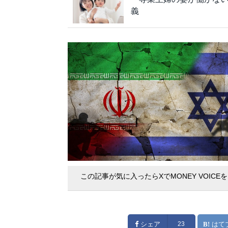
義
この記事が気に入ったらXでMONEY VOICE
シェア
23
はて