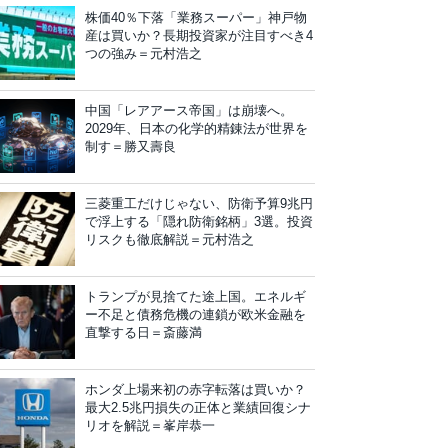
株価40％下落「業務スーパー」神戸物
産は買いか？長期投資家が注目すべき4
つの強み＝元村浩之
中国「レアアース帝国」は崩壊へ。
2029年、日本の化学的精錬法が世界を
制す＝勝又壽良
三菱重工だけじゃない、防衛予算9兆円
で浮上する「隠れ防衛銘柄」3選。投資
リスクも徹底解説＝元村浩之
トランプが見捨てた途上国。エネルギ
ー不足と債務危機の連鎖が欧米金融を
直撃する日＝斎藤満
ホンダ上場来初の赤字転落は買いか？
最大2.5兆円損失の正体と業績回復シナ
リオを解説＝峯岸恭一