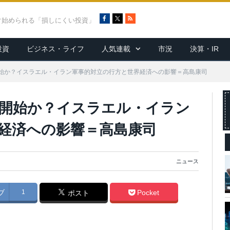
F
X
R
ぐ始められる「損しにくい投資」
a
S
c
S
投資
ビジネス・ライフ
人気連載
市況
決算・IR
e
b
o
始か？イスラエル・イラン軍事的対立の行方と世界経済への影響＝高島康司
o
k
開始か？イスラエル・イラン
経済への影響＝高島康司
ニュース
ブ
1
Pocket
ポスト