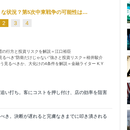
ような状況？第5次中東戦争の可能性は…
2
3
4
需の行方と投資リスクを解説＝江口裕臣
るべき“防衛だけじゃない”強さと投資リスク＝栫井駿介
う見るべきか、大化けの4条件を解説＝金融ライター K.Y
に追い打ち。客にコストを押し付け、店の効率を阻害
すべき。決断が遅れると完膚なきまでに叩き潰される