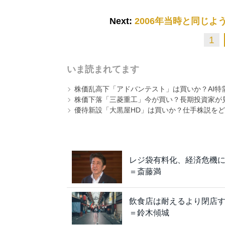
Next:
2006年当時と同じ
1
いま読まれてます
株価乱高下「アドバンテスト」は買いか？AI特
株価下落「三菱重工」今が買い？長期投資家が見
優待新設「大黒屋HD」は買いか？仕手株説をど
レジ袋有料化、経済危機
＝斎藤満
飲食店は耐えるより閉店
＝鈴木傾城