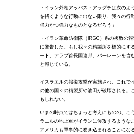
・イラン外相アッバス・アラグチは次のよ
を招くような行動に出ない限り、我々の行
強力かつ強力なものとなるだろう」
・イラン革命防衛隊（IRGC）系の複数の報道
に警告した。もし我々の精製所を標的にす
ート、アラブ首長国連邦、バーレーンを含
と報じている。
イスラエルの報復攻撃が実施され、これで
の他の国々の精製所や油田が破壊される。
もしれない。
いまの時点ではちょっと考えにものの、こ
ラエルの地上軍がイランに侵攻するような
アメリカも軍事的に巻き込まれることにな