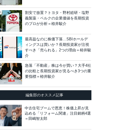
割安で放置？トヨタ・野村総研・塩野
義製薬・ベルクの企業価値を長期投資
のプロが分析＝栫井駿介
最高益なのに株価下落…SBIホールデ
ィングスは買いか？長期投資家が注視
すべき「売られる」2つの理由＝栫井駿
介
急落「不動産」株は今が買い？大手4社
の比較と長期投資家が見るべき3つの重
要指標＝栫井駿介
編集部のオススメ記事
中古住宅ブームで恩恵！株価上昇が見
込める「リフォーム関連」注目銘柄4選
＝田嶋智太郎