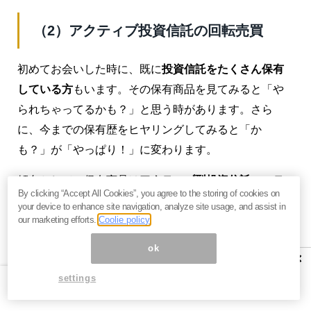
（2）アクティブ投資信託の回転売買
初めてお会いした時に、既に
投資信託をたくさん保有
している方
もいます。その保有商品を見てみると「や
られちゃってるかも？」と思う時があります。さら
に、今までの保有歴をヒヤリングしてみると「か
も？」が「やっぱり！」に変わります。
傾向として、保有商品は
アクティブ型投資信託
で、
テ
By clicking “Accept All Cookies”, you agree to the storing of cookies on
ーマ型（資源・エコ・SRI・IT等）が多い
です。
your device to enhance site navigation, analyze site usage, and assist in
our marketing efforts.
Coolie policy
そして3ヶ月～半年置きに銀行・証券会社はせっせと
ok
「売りたい」商品を開発＆導入してくるのですが、新
×
発売の投資信託が出ると「
この投信を売却（利益確
settings
定・損切り）して、新しい商品を購入しませんか？
」