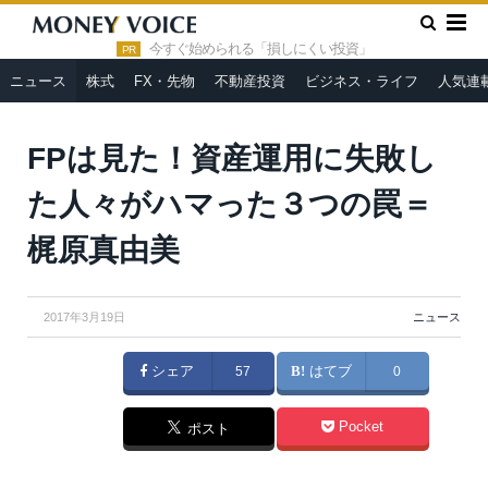
»
»
HOME
ニュース
FPは見た！資産運用に失敗した人々がハ
マった３つの罠＝梶原真由美
今すぐ始められる「損しにくい投資」
PR
ニュース
株式
FX・先物
不動産投資
ビジネス・ライフ
人気連
FPは見た！資産運用に失敗し
た人々がハマった３つの罠＝
梶原真由美
2017年3月19日
ニュース
シェア
57
はてブ
0
Pocket
ポスト