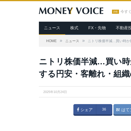
今す
PR
ニュース
株式
FX・先物
不動産
»
»
HOME
ニュース
ニトリ株価半減…買い時か
ニトリ株価半減…買い時
する円安・客離れ・組織
2025年10月24日
シェア
36
はて