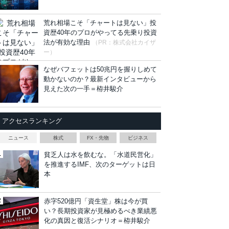
荒れ相場こそ「チャートは見ない」投
資歴40年のプロがやってる先乗り投資
法が有効な理由
（PR：株式会社カイザ
ー）
なぜバフェットは50兆円を握りしめて
動かないのか？最新インタビューから
見えた次の一手＝栫井駿介
アクセスランキング
ニュース
株式
FX・先物
ビジネス
貧乏人は水を飲むな。「水道民営化」
を推進するIMF、次のターゲットは日
本
赤字520億円「資生堂」株は今が買
い？長期投資家が見極めるべき業績悪
化の真因と復活シナリオ＝栫井駿介