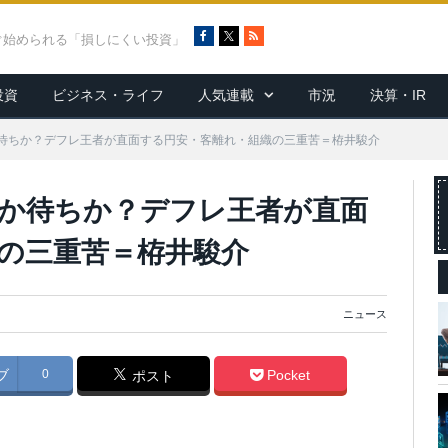
F
X
R
ぐ始められる「損しにくい投資」
a
S
c
S
投資
ビジネス・ライフ
人気連載
市況
決算・IR
e
b
o
待ちか？デフレ王者が直面する円安・客離れ・組織の三重苦＝栫井駿介
o
k
か待ちか？デフレ王者が直面
の三重苦＝栫井駿介
ニュース
ブ
0
Pocket
ポスト