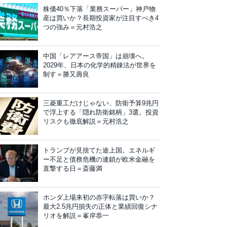
株価40％下落「業務スーパー」神戸物
産は買いか？長期投資家が注目すべき4
つの強み＝元村浩之
中国「レアアース帝国」は崩壊へ。
2029年、日本の化学的精錬法が世界を
制す＝勝又壽良
三菱重工だけじゃない、防衛予算9兆円
で浮上する「隠れ防衛銘柄」3選。投資
リスクも徹底解説＝元村浩之
トランプが見捨てた途上国。エネルギ
ー不足と債務危機の連鎖が欧米金融を
直撃する日＝斎藤満
ホンダ上場来初の赤字転落は買いか？
最大2.5兆円損失の正体と業績回復シナ
リオを解説＝峯岸恭一