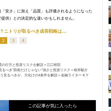
後「安さ」に加え「品質」も評価されるようになった
で提供）との決定的な違いかもしれません。
？ニトリが取るべき成長戦略は…
2
3
4
需の行方と投資リスクを解説＝江口裕臣
るべき“防衛だけじゃない”強さと投資リスク＝栫井駿介
う見るべきか、大化けの4条件を解説＝金融ライター K.Y
この記事が気に入ったら