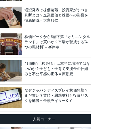
増資発表で株価急落…投資家がすべき
判断とは？企業価値と株価への影響を
徹底解説＝大畠典仁
株価ピークから6割下落「オリエンタル
ランド」は買いか？市場が警戒する“4
つの悪材料”＝峯岸恭一
4月開始「独身税」は本当に増税ではな
いのか？子ども・子育て支援金の仕組
みと不公平感の正体＝原彰宏
なぜジャパンディスプレイ株価急騰？
まだ買い？業績・思惑材料と投資リス
クを解説＝金融ライターK.Y
人気コーナー