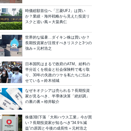
時価総額首位へ「三菱UFJ」は買い
か？業績・海外戦略から見えた投資リ
スクと追い風＝大畠典仁
世界的な猛暑…ダイキン株は買いか？
長期投資家が注視すべきリスクと3つの
強み＝元村浩之
日本国民はまるで政府のATM。給料の
半分近くを税金と社会保険料で毟り取
り、30年の失政のツケを私たちに払わ
せている＝鈴木傾城
なぜキオクシアは売られる？長期投資
家が見るべき、半導体決算「絶好調」
の裏の裏＝栫井駿介
株価3割下落「大和ハウス工業」今が買
い？長期投資家が知るべき“34.9％減
益”の原因と今後の成長性＝元村浩之