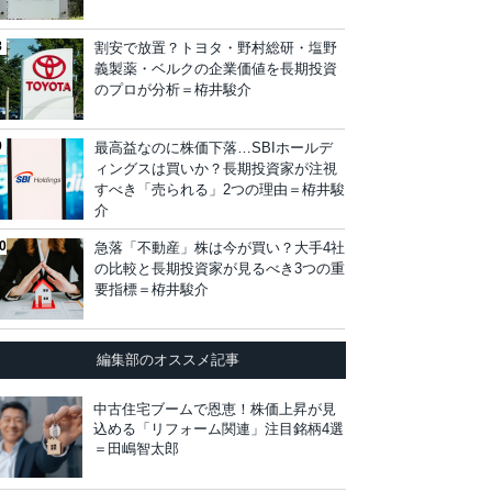
割安で放置？トヨタ・野村総研・塩野
義製薬・ベルクの企業価値を長期投資
のプロが分析＝栫井駿介
最高益なのに株価下落…SBIホールデ
ィングスは買いか？長期投資家が注視
すべき「売られる」2つの理由＝栫井駿
介
急落「不動産」株は今が買い？大手4社
の比較と長期投資家が見るべき3つの重
要指標＝栫井駿介
編集部のオススメ記事
中古住宅ブームで恩恵！株価上昇が見
込める「リフォーム関連」注目銘柄4選
＝田嶋智太郎