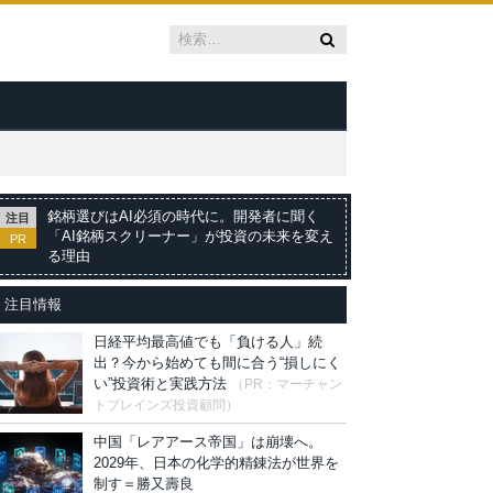
銘柄選びはAI必須の時代に。開発者に聞く
注目
「AI銘柄スクリーナー」が投資の未来を変え
PR
る理由
注目情報
日経平均最高値でも「負ける人」続
出？今から始めても間に合う“損しにく
い”投資術と実践方法
（PR：マーチャン
トブレインズ投資顧問）
中国「レアアース帝国」は崩壊へ。
2029年、日本の化学的精錬法が世界を
制す＝勝又壽良