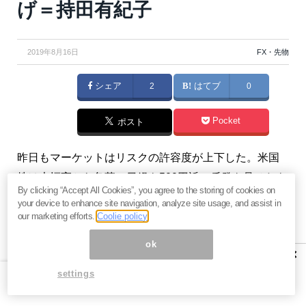
げ＝持田有紀子
2019年8月16日
FX・先物
シェア
2
はてブ
0
Pocket
ポスト
昨日もマーケットはリスクの許容度が上下した。米国
株は大幅高から急落、日経も500円近い反発を見せたも
By clicking “Accept All Cookies”, you agree to the storing of cookies on
のの、400円幅の下げを強いられた。その流れを追う。
your device to enhance site navigation, analyze site usage, and assist in
（『
持田有紀子のグローバル投資術～日経先物、FXの
our marketing efforts.
Coolie policy
投資戦略に最強の味方～
』持田有紀子）
ok
×
※本記事は、『
持田有紀子のグローバル投資術～日経先
settings
物、FXの投資戦略に最強の味方～
』 2019年8月16日号