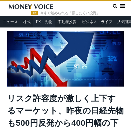
»
»
HOME
FX・先物
リスク許容度が激しく上下するマーケッ
ト、昨夜の日経先物も500円反発から400円幅の下げ＝持田有紀子
今すぐ始められる「損しにくい投資」
PR
ニュース
株式
FX・先物
不動産投資
ビジネス・ライフ
人気連
リスク許容度が激しく上下す
るマーケット、昨夜の日経先物
も500円反発から400円幅の下