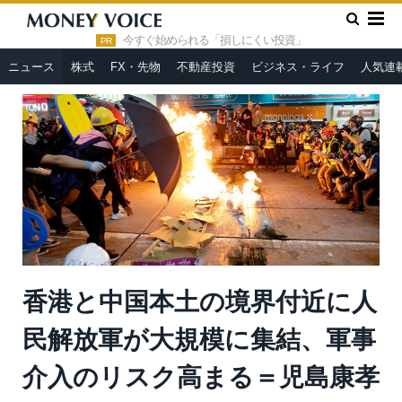
»
»
HOME
ニュース
香港と中国本土の境界付近に人民解放軍が
大規模に集結、軍事介入のリスク高まる＝児島康孝
今すぐ始められる「損しにくい投資」
PR
ニュース
株式
FX・先物
不動産投資
ビジネス・ライフ
人気連
香港と中国本土の境界付近に人
民解放軍が大規模に集結、軍事
介入のリスク高まる＝児島康孝