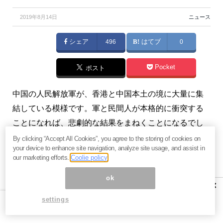
2019年8月14日
ニュース
シェア
496
はてブ
0
Pocket
ポスト
中国の人民解放軍が、香港と中国本土の境に大量に集
結している模様です。軍と民間人が本格的に衝突する
ことになれば、悲劇的な結果をまねくことになるでし
ょう。（『
「ニューヨーク1本勝負、きょうのニュース
By clicking “Accept All Cookies”, you agree to the storing of cookies on
your device to enhance site navigation, analyze site usage, and assist in
はコレ！」連動メルマガ
』児島康孝）
our marketing efforts.
Coolie policy
有料メルマガ『
「ニューヨーク1本勝負、きょうのニュ
ok
×
ースはコレ！」連動メルマガ
』好評配信中。ご興味を
settings
お持ちの方はぜひこの機会にバックナンバー含め
今月
分すべて無料のお試し購読
をどうぞ。