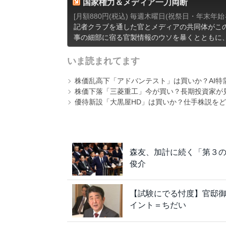
国家権力＆メディア一刀両断
[月額880円(税込) 毎週木曜日(祝祭日・年末年始を除
記者クラブを通した官とメディアの共同体がこ
事の細部に宿る官製情報のウソを暴くとともに
いま読まれてます
株価乱高下「アドバンテスト」は買いか？AI特
株価下落「三菱重工」今が買い？長期投資家が見
優待新設「大黒屋HD」は買いか？仕手株説をど
森友、加計に続く「第３
俊介
【試験にでる忖度】官邸
イント＝ちだい