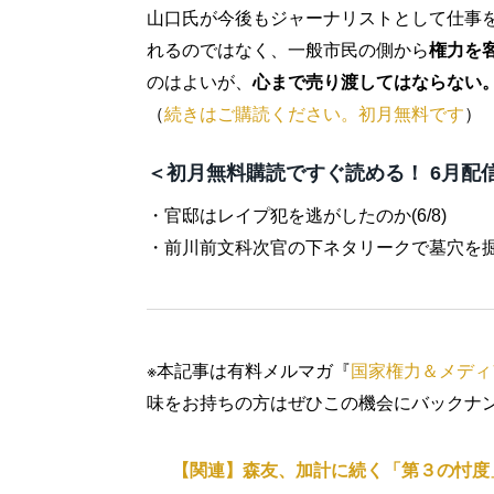
山口氏が今後もジャーナリストとして仕事
れるのではなく、一般市民の側から
権力を
のはよいが、
心まで売り渡してはならない
（
続きはご購読ください。初月無料です
）
＜初月無料購読ですぐ読める！ 6月配
・官邸はレイプ犯を逃がしたのか(6/8)
・前川前文科次官の下ネタリークで墓穴を掘っ
※本記事は有料メルマガ『
国家権力＆メディ
味をお持ちの方はぜひこの機会にバックナ
【関連】森友、加計に続く「第３の忖度