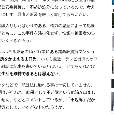
家公安委員長に「不起訴処分になっているので、考え
りにせず、調査と追及を厳しく続けてもらいたい。
審議入りしたばかりである。権力の恣意によって処罰
アともに、この事件を矮小化せず、性犯罪被害者の心
ていくべきだろう。
ルホテル東急の15～17階にある超高級賃貸マンショ
務所をかまえる山口氏
。いくら最近、テレビ出演のオフ
、雑誌に記事を書いているとはいえ、とてもそれだけ
な生活を維持できるとは思えない
。
ックなどで「私は法に触れる事は一切していません。
調査が行われ、結果として不起訴という結論が出まし
ません」などとコメントしているが、
「不起訴」だか
資質として、いかがなものだろうか。