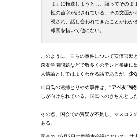
ま」に転送しようとし、誤ってそのま
性の苗字が記されている。その文面か
視され、話し合われてきたことがわか
報官を措いて他にない。
このように、自らの事件について安倍官邸
森友学園問題などで数多くのテレビ番組に
人情論としてはよくわかる話であるが、
少
山口氏の逮捕とりやめ事件は、
“アベ友”特
しが向けられている。国民へのきちんとし
その点、国会での質疑が不足し、マスコミ
ある。
国会では6月2日の衆院本会議において、井