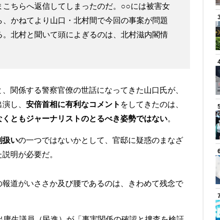
まこちらへ返信してしまったのだ。○○には被害女
ら、かねてより山口・北村間で今回の事案が問題
る。北村と聞いて頭によぎるのは、北村滋内閣情
と、関係する警察官僚の世話になってきた山口氏が、
出演し、
安倍首相に有利なコメント
をしてきたのは、
なくともジャーナリストのとるべき姿勢ではない
。
別扱い
の一つではないかとして、官邸に疑惑のまなざ
た説明が必要だ。
の報道がいささか及び腰であるのは、きわめて残念で
出庸生議員（民進）が「事実関係の確認と捜査を検証