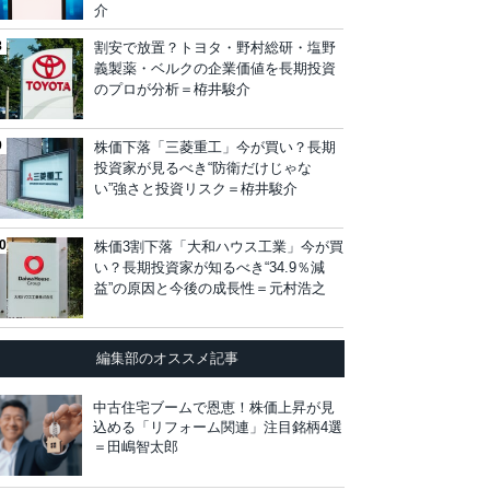
介
割安で放置？トヨタ・野村総研・塩野
義製薬・ベルクの企業価値を長期投資
のプロが分析＝栫井駿介
株価下落「三菱重工」今が買い？長期
投資家が見るべき“防衛だけじゃな
い”強さと投資リスク＝栫井駿介
株価3割下落「大和ハウス工業」今が買
い？長期投資家が知るべき“34.9％減
益”の原因と今後の成長性＝元村浩之
編集部のオススメ記事
中古住宅ブームで恩恵！株価上昇が見
込める「リフォーム関連」注目銘柄4選
＝田嶋智太郎