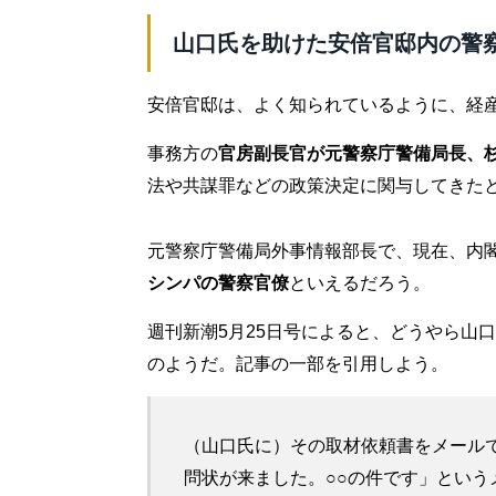
山口氏を助けた安倍官邸内の警
安倍官邸は、よく知られているように、経
事務方の
官房副長官が元警察庁警備局長、
法や共謀罪などの政策決定に関与してきた
元警察庁警備局外事情報部長で、現在、内
シンパの警察官僚
といえるだろう。
週刊新潮5月25日号によると、どうやら山
のようだ。記事の一部を引用しよう。
（山口氏に）その取材依頼書をメール
問状が来ました。○○の件です」とい