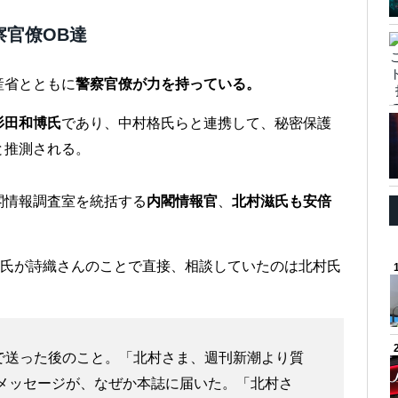
察官僚OB達
産省とともに
警察官僚が力を持っている。
杉田和博氏
であり、中村格氏らと連携して、秘密保護
と推測される。
閣情報調査室を統括する
内閣情報官
、
北村滋氏も安倍
口氏が詩織さんのことで直接、相談していたのは北村氏
で送った後のこと。「北村さま、週刊新潮より質
うメッセージが、なぜか本誌に届いた。「北村さ