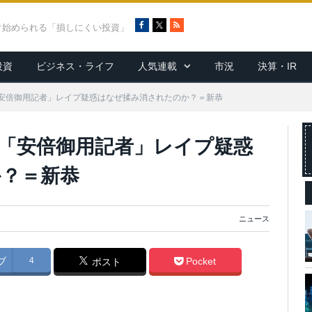
F
X
R
ぐ始められる「損しにくい投資」
a
S
c
S
投資
ビジネス・ライフ
人気連載
市況
決算・IR
e
b
o
安倍御用記者」レイプ疑惑はなぜ揉み消されたのか？＝新恭
o
k
「安倍御用記者」レイプ疑惑
？＝新恭
ニュース
ブ
4
Pocket
ポスト