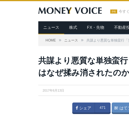
今す
PR
ニュース
株式
FX・先物
不動産
»
»
HOME
ニュース
共謀より悪質な単独蛮行「
From
YouTube
共謀より悪質な単独蛮行
はなぜ揉み消されたのか
2017年6月13日
シェア
471
はて