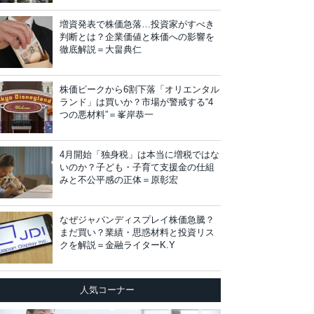
増資発表で株価急落…投資家がすべき
判断とは？企業価値と株価への影響を
徹底解説＝大畠典仁
株価ピークから6割下落「オリエンタル
ランド」は買いか？市場が警戒する“4
つの悪材料”＝峯岸恭一
4月開始「独身税」は本当に増税ではな
いのか？子ども・子育て支援金の仕組
みと不公平感の正体＝原彰宏
なぜジャパンディスプレイ株価急騰？
まだ買い？業績・思惑材料と投資リス
クを解説＝金融ライターK.Y
人気コーナー