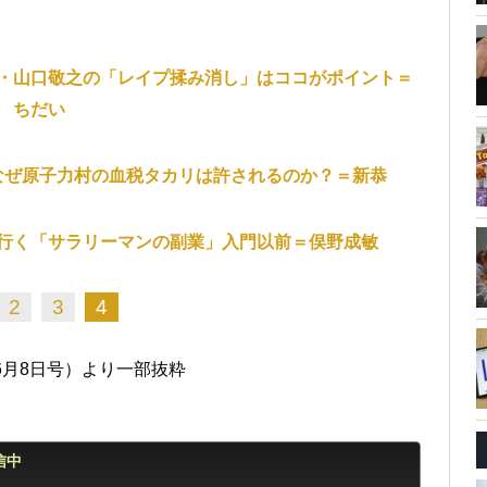
・山口敬之の「レイプ揉み消し」はココがポイント＝
ちだい
なぜ原子力村の血税タカリは許されるのか？＝新恭
行く「サラリーマンの副業」入門以前＝俣野成敏
2
3
4
年6月8日号）より一部抜粋
信中