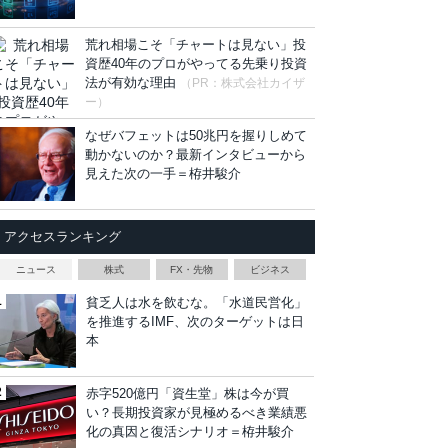
荒れ相場こそ「チャートは見ない」投
資歴40年のプロがやってる先乗り投資
法が有効な理由
（PR：株式会社カイザ
ー）
なぜバフェットは50兆円を握りしめて
動かないのか？最新インタビューから
見えた次の一手＝栫井駿介
アクセスランキング
ニュース
株式
FX・先物
ビジネス
貧乏人は水を飲むな。「水道民営化」
を推進するIMF、次のターゲットは日
本
赤字520億円「資生堂」株は今が買
い？長期投資家が見極めるべき業績悪
化の真因と復活シナリオ＝栫井駿介