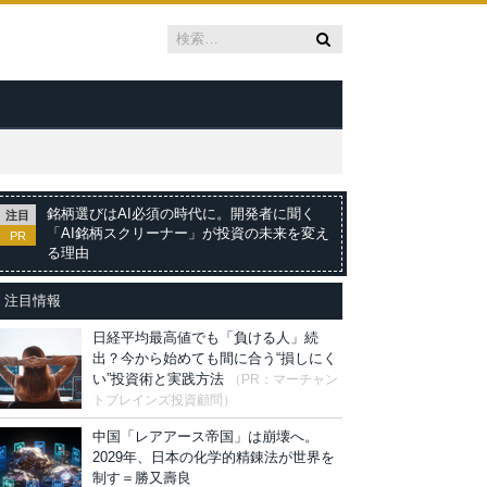
銘柄選びはAI必須の時代に。開発者に聞く
注目
「AI銘柄スクリーナー」が投資の未来を変え
PR
る理由
注目情報
日経平均最高値でも「負ける人」続
出？今から始めても間に合う“損しにく
い”投資術と実践方法
（PR：マーチャン
トブレインズ投資顧問）
中国「レアアース帝国」は崩壊へ。
2029年、日本の化学的精錬法が世界を
制す＝勝又壽良