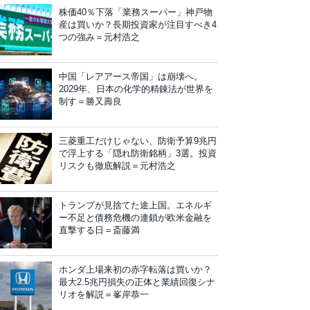
株価40％下落「業務スーパー」神戸物
産は買いか？長期投資家が注目すべき4
つの強み＝元村浩之
中国「レアアース帝国」は崩壊へ。
2029年、日本の化学的精錬法が世界を
制す＝勝又壽良
三菱重工だけじゃない、防衛予算9兆円
で浮上する「隠れ防衛銘柄」3選。投資
リスクも徹底解説＝元村浩之
トランプが見捨てた途上国。エネルギ
ー不足と債務危機の連鎖が欧米金融を
直撃する日＝斎藤満
ホンダ上場来初の赤字転落は買いか？
最大2.5兆円損失の正体と業績回復シナ
リオを解説＝峯岸恭一