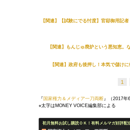
【関連】【試験にでる忖度】官邸御用記者
【関連】もんじゅ廃炉という悪知恵。
【関連】政府も後押し！本気で儲けに
1
『
国家権力＆メディア一刀両断
』（2017
※太字はMONEY VOICE編集部による
初月無料お試し購読ＯＫ！有料メルマガ好評配