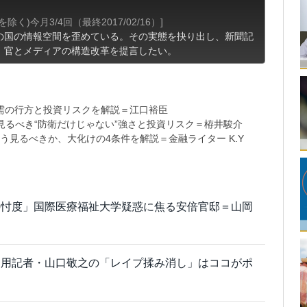
く)今月3/4回（最終2017/02/16）]
の国の情報空間を歪めている。その実態を抉り出し、新聞記
、官とメディアの構造改革を提言したい。
需の行方と投資リスクを解説＝江口裕臣
るべき“防衛だけじゃない”強さと投資リスク＝栫井駿介
う見るべきか、大化けの4条件を解説＝金融ライター K.Y
の忖度」国際医療福祉大学疑惑に焦る安倍官邸＝山岡
御用記者・山口敬之の「レイプ揉み消し」はココがポ