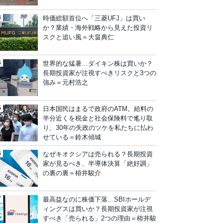
時価総額首位へ「三菱UFJ」は買い
か？業績・海外戦略から見えた投資リ
スクと追い風＝大畠典仁
世界的な猛暑…ダイキン株は買いか？
長期投資家が注視すべきリスクと3つの
強み＝元村浩之
日本国民はまるで政府のATM。給料の
半分近くを税金と社会保険料で毟り取
り、30年の失政のツケを私たちに払わ
せている＝鈴木傾城
なぜキオクシアは売られる？長期投資
家が見るべき、半導体決算「絶好調」
の裏の裏＝栫井駿介
最高益なのに株価下落…SBIホールデ
ィングスは買いか？長期投資家が注視
すべき「売られる」2つの理由＝栫井駿