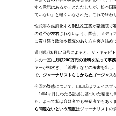
する意思はあるか」とただしたが、松本国
ていない」と軽くいなされた。これで終わ
性犯罪を厳罰化する刑法改正案が衆議院で
の適否が左右されないよう、国会、メディ
に寄り添う政治や捜査のあり方を突き詰め
週刊現代6月17日号によると、ザ・キャピト
ンの一室に
月額200万円の賃料を払って事
ァーが相次ぎ、「総理」などの著書を出し
で、
ジャーナリストらしからぬゴージャス
今回の疑惑について、山口氏はフェイスブ
…1年4ヶ月にわたる証拠に基づいた精密な
た。よって私は容疑者でも被疑者でもあり
ら問題ないという態度
はジャーナリストの