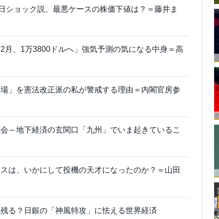
4日ショック説、最悪ケースの株価下値は？＝藤井ま
2月、1万3800ドルへ」強気予測の気になる中身＝高
劇場」を憲法改正派の私が警戒する理由＝内閣官房参
社会～地下経済の玄関口「九州」でいま起きているこ
ロスは、いかにして投機の天才になったのか？＝山田
き残る？日銀の「神風特攻」に怯える世界経済