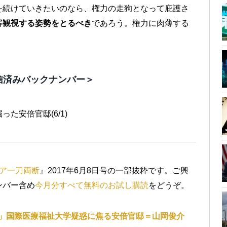
を続けていきたいのなら、権力の走狗となって庇護さ
客観視する姿勢をとるべき
であろう。権力に肉薄する
。
信済みバックナンバー＞
た安倍官邸(6/1)
ア一刀両断
』2017年6月8日号の一部抜粋です。ご興
ンバー含め
今月分すべて無料のお試し購読
をどうぞ。
」国際医療福祉大学疑惑に焦る安倍官邸＝山岡俊介