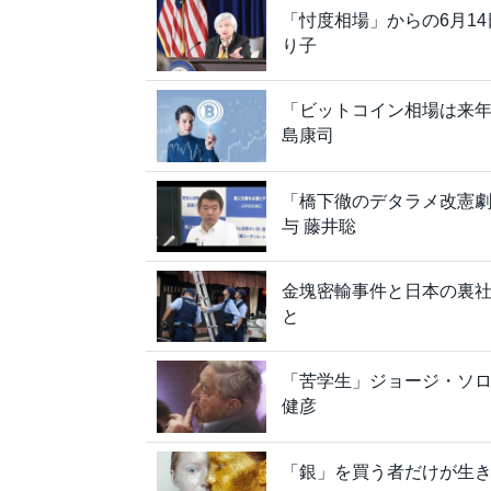
「忖度相場」からの6月1
り子
「ビットコイン相場は来年
島康司
「橋下徹のデタラメ改憲
与 藤井聡
金塊密輸事件と日本の裏
と
「苦学生」ジョージ・ソ
健彦
「銀」を買う者だけが生