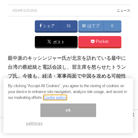
2016年12月20日
ニュース
シェア
31
はてブ
0
Pocket
ポスト
親中派のキッシンジャー氏が北京を訪れている最中に
台湾の蔡総統と電話会談し、習主席を怒らせたトラン
プ氏。今後も、経済・軍事両面で中国を攻める可能性
が高いでしょう。（『
マンさんの経済あらかると
』斎
By clicking “Accept All Cookies”, you agree to the storing of cookies on
your device to enhance site navigation, analyze site usage, and assist in
藤満）
our marketing efforts.
Coolie policy
※本記事は、『
マンさんの経済あらかると
』2016年12
ok
×
月19日号の抜粋です。ご興味を持たれた方はぜひこの
settings
機会にバックナンバー含め
今月すべて無料のお試し購
読
をどうぞ。