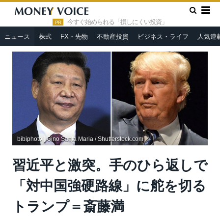
»
»
HOME
ニュース
習近平と激突。手のひら返しで「対中国強
硬路線」に舵を切るトランプ＝斎藤満
今すぐ始められる「損しにくい投資」
PR
ニュース
株式
FX・先物
不動産投資
ビジネス・ライフ
人気連
bibiphoto | Gino Santa Maria / Shutterstock.com
習近平と激突。手のひら返しで
「対中国強硬路線」に舵を切る
トランプ＝斎藤満