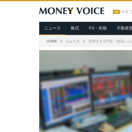
今す
PR
ニュース
株式
FX・先物
不動産
»
»
HOME
ニュース
浅薄すぎる円安・株高ハッ