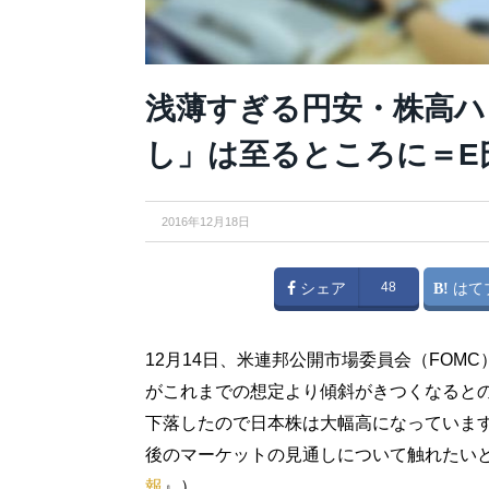
浅薄すぎる円安・株高ハ
し」は至るところに＝E
2016年12月18日
シェア
48
はて
12月14日、米連邦公開市場委員会（FO
がこれまでの想定より傾斜がきつくなると
下落したので日本株は大幅高になっています
後のマーケットの見通しについて触れたい
報
』）