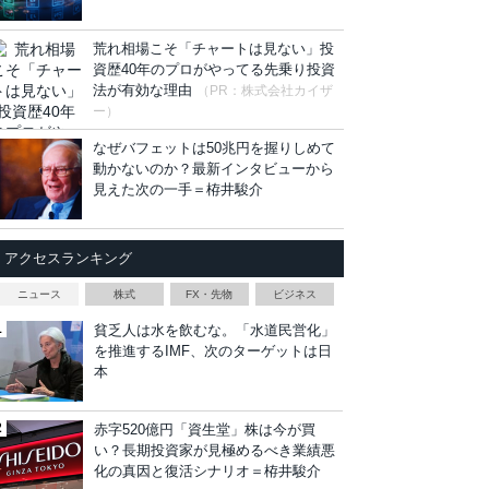
荒れ相場こそ「チャートは見ない」投
資歴40年のプロがやってる先乗り投資
法が有効な理由
（PR：株式会社カイザ
ー）
なぜバフェットは50兆円を握りしめて
動かないのか？最新インタビューから
見えた次の一手＝栫井駿介
アクセスランキング
ニュース
株式
FX・先物
ビジネス
貧乏人は水を飲むな。「水道民営化」
を推進するIMF、次のターゲットは日
本
赤字520億円「資生堂」株は今が買
い？長期投資家が見極めるべき業績悪
化の真因と復活シナリオ＝栫井駿介