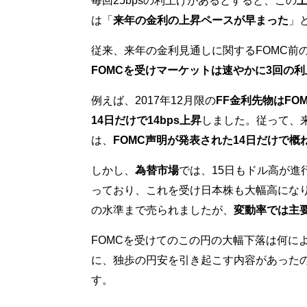
毎回25bpsの利上げがあるとすると、この
は「
来年の金利の上昇ペースが早まった
」
従来、来年の金利見通しに関するFOMC前
FOMCを受けマーケットは速やかに3回の
例えば、2017年12月限の
FF金利先物はFOM
14日だけで14bps上昇
しました。従って、
は、
FOMC声明が発表された14日だけで概
しかし、
為替市場
では、15日もドル高が進
っており、これを受け日本株も大幅高になり
の水準まで売られましたが、
変動率では主
FOMCを受けてのこの円の大幅下落は何に
に、独歩の円安を引き起こす内容があった
す。