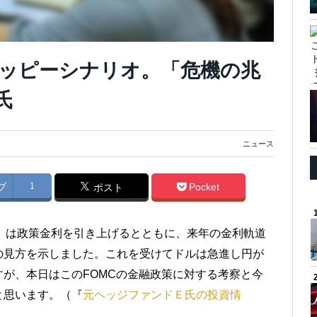
ッピーシナリオ。「危機の兆
氏
ニュース
ブ
1
Pocket
ポスト
MC）は政策金利を引き上げるとともに、来年の金利軌道
の見方を示しました。これを受けてドルは急進し円が
が、本日はこのFOMCの金融政策に対する考察と今
と思います。（『
元ヘッジファンドＥ氏の投資情