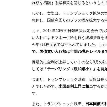
れ額を増額する緩和策を講じるというもの
しかし、実際は、トランプショック以降の
急伸し、国債利回りのプラス幅が拡大する
元々、2014年10末の日銀政策決定会合で
い入れによるマネー供給を行う緩和措置を遂
今年8月程度までは守られていました。しか
で、国債買い入れ額は年間75兆円レベルま
長期的に金利が上昇していくのなら9月の
しては「テーパリング（緩和縮小）」を開
つまり、トランプショック以降、日銀は長期
んでしたので、
米国金利上昇に相当するだ
す。
また、トランプショック以降、
日本国債の利