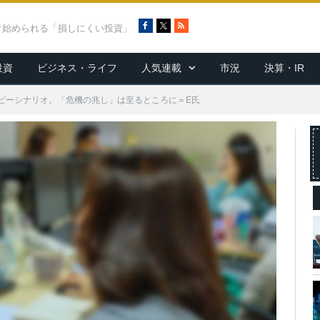
F
X
R
ぐ始められる「損しにくい投資」
a
S
c
S
投資
ビジネス・ライフ
人気連載
市況
決算・IR
e
b
o
ピーシナリオ。「危機の兆し」は至るところに＝E氏
o
k