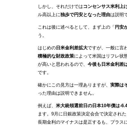
しかし、それだけでは
コンセンサス米利上げ
ル高以上に
独歩で円安となった理由
は説明
これは後に述べるとして、まず上の「
円安
う。
はじめの
日米金利差拡大
ですが、一般に言
積極的な財政政策
によって米国はリフレ状
が高いと思われるので、
今後も日米金利差
です。
確かにこの見方は一理ありますが、
実際は
った理由は説明できません。
例えば、
米大統領選前日の日本10年債は-6.4
ます。9月に日銀政策決定会合で決定された
長期金利のマイナスは是正するも、プラス