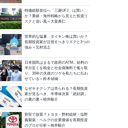
時価総額首位へ「三菱UFJ」は買い
か？業績・海外戦略から見えた投資リ
スクと追い風＝大畠典仁
世界的な猛暑…ダイキン株は買いか？
長期投資家が注視すべきリスクと3つの
強み＝元村浩之
日本国民はまるで政府のATM。給料の
半分近くを税金と社会保険料で毟り取
り、30年の失政のツケを私たちに払わ
せている＝鈴木傾城
なぜキオクシアは売られる？長期投資
家が見るべき、半導体決算「絶好調」
の裏の裏＝栫井駿介
割安で放置？トヨタ・野村総研・塩野
義製薬・ベルクの企業価値を長期投資
のプロが分析＝栫井駿介