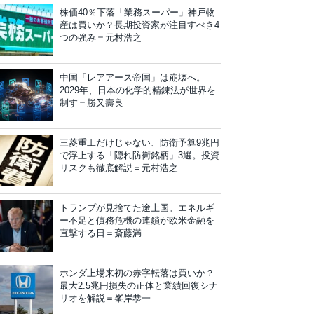
株価40％下落「業務スーパー」神戸物
産は買いか？長期投資家が注目すべき4
つの強み＝元村浩之
中国「レアアース帝国」は崩壊へ。
2029年、日本の化学的精錬法が世界を
制す＝勝又壽良
三菱重工だけじゃない、防衛予算9兆円
で浮上する「隠れ防衛銘柄」3選。投資
リスクも徹底解説＝元村浩之
トランプが見捨てた途上国。エネルギ
ー不足と債務危機の連鎖が欧米金融を
直撃する日＝斎藤満
ホンダ上場来初の赤字転落は買いか？
最大2.5兆円損失の正体と業績回復シナ
リオを解説＝峯岸恭一