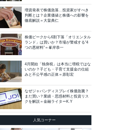
増資発表で株価急落…投資家がすべき
判断とは？企業価値と株価への影響を
徹底解説＝大畠典仁
株価ピークから6割下落「オリエンタル
ランド」は買いか？市場が警戒する“4
つの悪材料”＝峯岸恭一
4月開始「独身税」は本当に増税ではな
いのか？子ども・子育て支援金の仕組
みと不公平感の正体＝原彰宏
なぜジャパンディスプレイ株価急騰？
まだ買い？業績・思惑材料と投資リス
クを解説＝金融ライターK.Y
人気コーナー