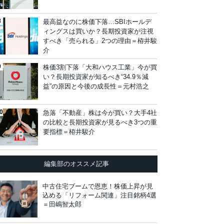
最高益なのに株価下落…SBIホールデ
ィングスは買いか？長期投資家が注視
すべき「売られる」2つの理由＝栫井駿
介
株価3割下落「大和ハウス工業」今が買
い？長期投資家が知るべき“34.9％減
益”の原因と今後の成長性＝元村浩之
急落「不動産」株は今が買い？大手4社
の比較と長期投資家が見るべき3つの重
要指標＝栫井駿介
編集部のオススメ記事
中古住宅ブームで恩恵！株価上昇が見
込める「リフォーム関連」注目銘柄4選
＝田嶋智太郎