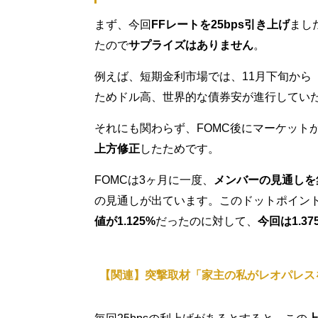
まず、今回
FFレートを25bps引き上げ
まし
たので
サプライズはありません
。
例えば、短期金利市場では、11月下旬から「
ためドル高、世界的な債券安が進行してい
それにも関わらず、FOMC後にマーケット
上方修正
したためです。
FOMCは3ヶ月に一度、
メンバーの見通しを
の見通しが出ています。このドットポイントに
値が1.125%
だったのに対して、
今回は1.37
【関連】突撃取材「家主の私がレオパレス