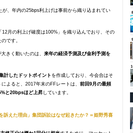
たが、年内の25bps利上げは事前から織り込まれてい
12月の利上げ確度は100%」を織り込んでおり、その
たのです。
が大きく動いたのは、
来年の経済予測及び金利予測を
集計したドットポイント
を作成しており、今会合はそ
よると、2017年末のFFレートは、
前回9月の最頻
5%と20bpsほど上昇
しています。
を訴えた理由」集団訴訟はなぜ起きたか？＝姫野秀喜