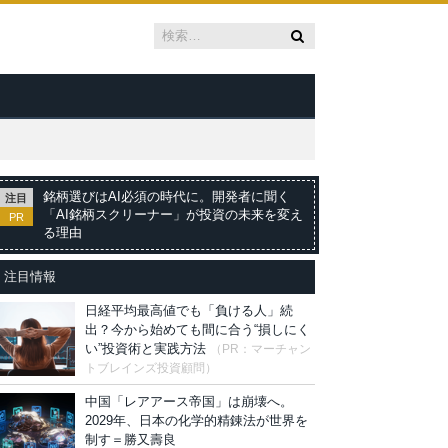
銘柄選びはAI必須の時代に。開発者に聞く
注目
「AI銘柄スクリーナー」が投資の未来を変え
PR
る理由
注目情報
日経平均最高値でも「負ける人」続
出？今から始めても間に合う“損しにく
い”投資術と実践方法
（PR：マーチャン
トブレインズ投資顧問）
中国「レアアース帝国」は崩壊へ。
2029年、日本の化学的精錬法が世界を
制す＝勝又壽良