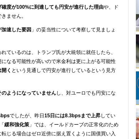
確度が100%に到達しても円安が進行した理由
や、ド
できません。
が加速した要因
」の妥当性について考察して見ましょ
われているのは、トランプ氏が大統領に就任したら、
態になる可能性が高いので米金利は更に上がる可能性
は開く
という見通しで円安が進行しているという見方
そのようになっていません
し、対ユーロでも円安にな
bps
でしたが、昨日
15日には8.3bpsまで上昇
してい
「
緩和強化策
」では、イールドカーブの正常化のため
に転じる場合はゼロ近傍に据え置くように国債買い入