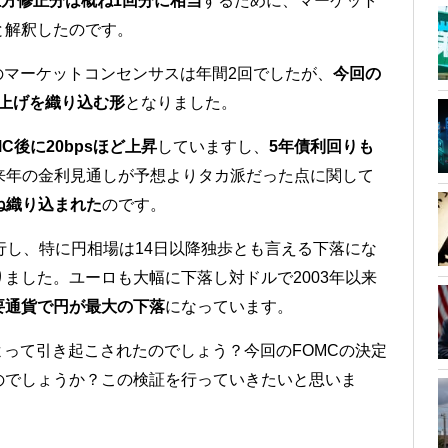
上方修正分は概ね1回分に相当
するために、マーケット
と解釈したのです。
のマーケットコンセンサスは年間2回でしたが、
今回の
利上げを織り込む形
となりました。
C後に20bpsほど上昇
していますし、
5年債利回りも
来年の金利見通しが予想よりタカ派だった点に関して
ね織り込まれた
のです。
行し、特に円相場は14日以降独歩とも言える下落にな
ました。ユーロも大幅に下落し対ドルで2003年以来
要通貨で円が最大の下落
になっています。
よって引き起こされたのでしょう？今回のFOMCの決定
のでしょうか？この検証を行っていきたいと思いま