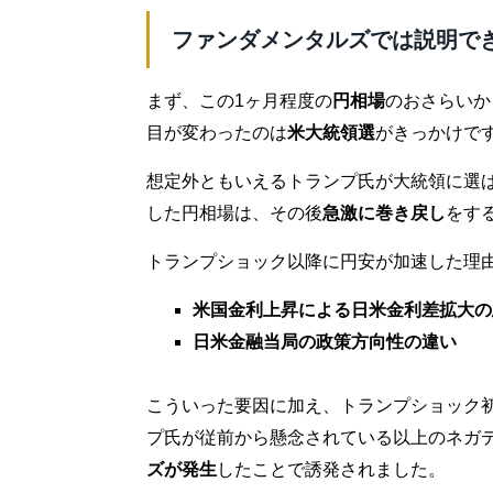
ファンダメンタルズでは説明で
まず、この1ヶ月程度の
円相場
のおさらいか
目が変わったのは
米大統領選
がきっかけで
想定外ともいえるトランプ氏が大統領に選ば
した円相場は、その後
急激に巻き戻し
をす
トランプショック以降に円安が加速した理
米国金利上昇による日米金利差拡大の
日米金融当局の政策方向性の違い
こういった要因に加え、トランプショック
プ氏が従前から懸念されている以上のネガ
ズが発生
したことで誘発されました。