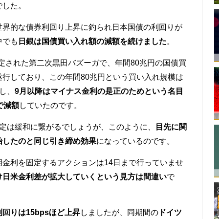
でした。
世界的な債券利回り上昇に釣られ日本国債の利回りが
中でも
日銀は国債買い入れ額の減額を続けました
。
決定された第二次黒田バズーガで、年間80兆円の国債買
行しており、この年間80兆円という買い入れ規模は
し、
9月以降はマイナス金利の是正のためという名目
で減額
していたのです。
決定は緩和に繋がるでしょうが、このように、
目先に関
始したのと同じ引き締め効果
になっているのです。
金利を固定するアクションは14日まで行っていませ
け日米金利差が拡大していくという見方は間違い
で
回りは15bpsほど上昇
しましたが、同期間の
ドイツ