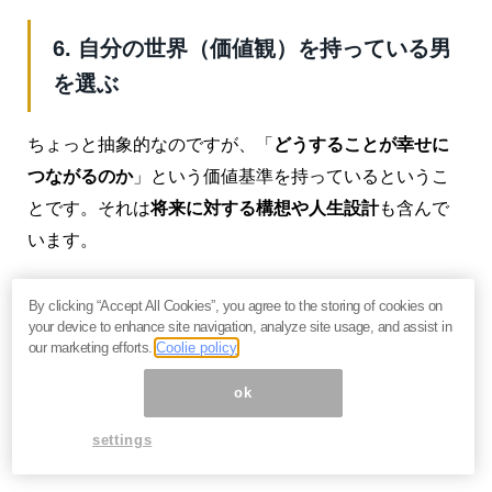
6. 自分の世界（価値観）を持っている男
を選ぶ
ちょっと抽象的なのですが、「
どうすることが幸せに
つながるのか
」という価値基準を持っているというこ
とです。それは
将来に対する構想や人生設計
も含んで
います。
だから発言や行動にブレがなく、情緒も安定してお
By clicking “Accept All Cookies”, you agree to the storing of cookies on
り、
一時の感情に任せて逆上したり破滅的な行動に出
your device to enhance site navigation, analyze site usage, and assist in
our marketing efforts.
Coolie policy
ることもありません
。
ok
一方、そういうことを考えてない人は、後先考えず突
っ走ったり、感情のままにキレたり、行き当たりばっ
settings
たりで損したりしがちです。