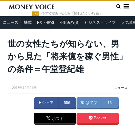
»
»
HOME
ニュース
世の女性たちが知らない、男から見た「将
来億を稼ぐ男性」の条件＝午堂登紀雄
今すぐ始められる「損しにくい投資」
PR
ニュース
株式
FX・先物
不動産投資
ビジネス・ライフ
人気連
世の女性たちが知らない、男
から見た「将来億を稼ぐ男性」
の条件＝午堂登紀雄
2017年12月24日
ニュース
シェア
556
はてブ
13
Pocket
ポスト