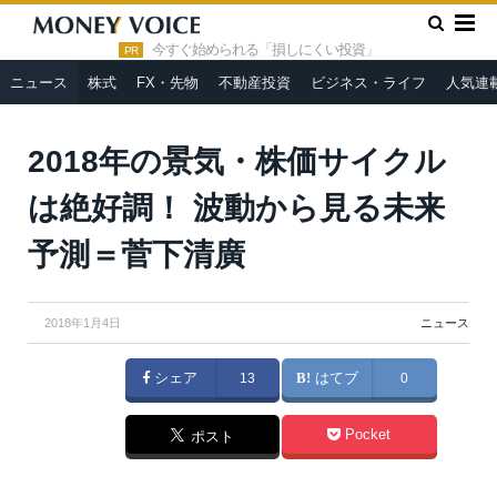
»
»
HOME
ニュース
2018年の景気・株価サイクルは絶好調！
波動から見る未来予測＝菅下清廣
今すぐ始められる「損しにくい投資」
PR
ニュース
株式
FX・先物
不動産投資
ビジネス・ライフ
人気連
2018年の景気・株価サイクル
は絶好調！ 波動から見る未来
予測＝菅下清廣
2018年1月4日
ニュース
シェア
13
はてブ
0
Pocket
ポスト