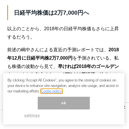
日経平均株価は2万7,000円へ
以上のことから、2018年の日経平均株価もさらに上昇
するだろう。
前述の嶋中さんによる直近の予測レポートでは、
2018
年12月に日経平均株2万7,000円
を予測されている。私
も株価の波動から見て、
早ければ2018年のゴールデン
ウィークから年央くらいに2万7,000円近辺に迫る
だろ
By clicking “Accept All Cookies”, you agree to the storing of cookies on
うと予想している。
your device to enhance site navigation, analyze site usage, and assist in
our marketing efforts.
Coolie policy
しかし、日経平均株価がいくらになるかは、もはやそ
ok
れほど重要ではない。大事なことは、この上げ相場が
×
いつまで続くか？2018年にどんなセクター、どんな企
settings
業に投資すれば富を大きく増やすことが出来るか？