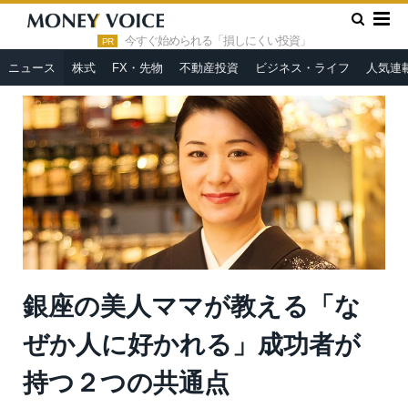
»
»
HOME
ニュース
銀座の美人ママが教える「なぜか人に好か
れる」成功者が持つ２つの共通点
今すぐ始められる「損しにくい投資」
PR
ニュース
株式
FX・先物
不動産投資
ビジネス・ライフ
人気連
銀座の美人ママが教える「な
ぜか人に好かれる」成功者が
持つ２つの共通点