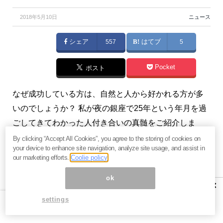
2018年5月10日
ニュース
シェア
557
はてブ
5
Pocket
ポスト
なぜ成功している方は、自然と人から好かれる方が多
いのでしょうか？ 私が夜の銀座で25年という年月を過
ごしてきてわかった人付き合いの真髄をご紹介しま
す。（『
銀座ママ日高利美のメールマガジン「銀座の
By clicking “Accept All Cookies”, you agree to the storing of cookies on
your device to enhance site navigation, analyze site usage, and assist in
教え」
』）
our marketing efforts.
Coolie policy
プロフィール：日高利美（ひだか としみ）
ok
×
1975年生まれ。18歳で銀座のママになるべく銀座で働
settings
き始める。多くの一流ビジネスマンを接客すること
で、一般常識とマナー、気配りの大切さを学ぶ。26歳