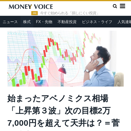
»
»
HOME
株式
始まったアベノミクス相場「上昇第３波」次の
目標2万7,000円を超えて天井は？＝菅下清廣
今すぐ始められる「損しにくい投資」
PR
ニュース
株式
FX・先物
不動産投資
ビジネス・ライフ
人気連
始まったアベノミクス相場
「上昇第３波」次の目標2万
7,000円を超えて天井は？＝菅