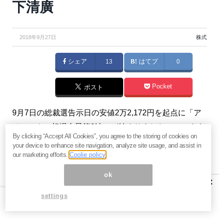
下清廣
2018年9月27日
株式
シェア
13
はてブ
0
Pocket
ポスト
9月7日の総裁選告示日の安値2万2,172円を起点に「ア
ベノミクス相場上昇第3波」が始まりました。このまま
By clicking “Accept All Cookies”, you agree to the storing of cookies on
次の目標値2万7,000円をめざす動きとなるでしょう。
your device to enhance site navigation, analyze site usage, and assist in
（『
菅下清廣の”波動からみる未来予測”
』菅下清廣）
our marketing efforts.
Coolie policy
ok
※本記事は『
菅下清廣の”波動からみる未来予測”
』2018
×
年9月24日号の一部抜粋です。ご興味をお持ちの方はぜ
settings
ひこの機会にバックナンバー含め
今月分すべて無料の