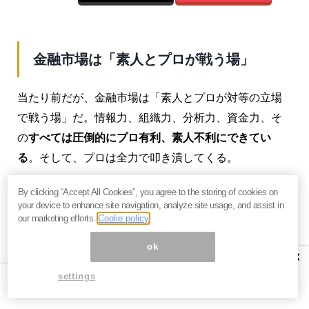
金融市場は「素人とプロが戦う場」
当たり前だが、金融市場は「素人とプロが対等の立場
で戦う場」だ。情報力、組織力、分析力、資金力、そ
の
すべては圧倒的にプロ有利、素人不利にできてい
る
。そして、プロは全力で叩き潰してくる。
金融市場とは、そのような世界なのだ。
By clicking “Accept All Cookies”, you agree to the storing of cookies on
your device to enhance site navigation, analyze site usage, and assist in
こんな強欲なサメがうようよするような場所ならば、
our marketing efforts.
Coolie policy
最初からそこに近づかなければいいのだが、この世は
ok
×
資本主義であり、
資本主義で生き残るには金融市場に
settings
アクセスしなければいけない
のだから、そうは言って
られない。