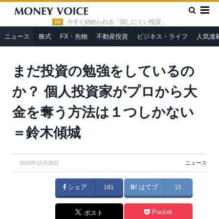
»
»
HOME
ニュース
まだ投資の勉強をしているのか？ 個人投
資家がプロから大金を奪う方法は１つしかない＝鈴木傾城
今すぐ始められる「損しにくい投資」
PR
ニュース
株式
FX・先物
不動産投資
ビジネス・ライフ
人気連
まだ投資の勉強をしているの
か？ 個人投資家がプロから大
金を奪う方法は１つしかない
＝鈴木傾城
2018年10月25日
ニュース
シェア
181
はてブ
15
Pocket
ポスト