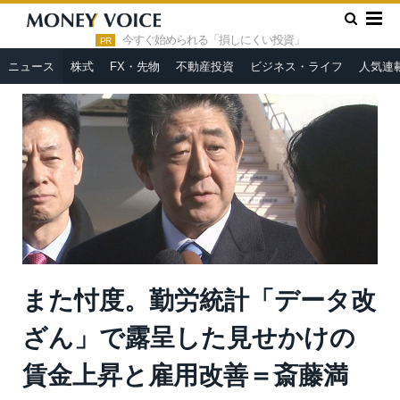
»
»
HOME
ニュース
また忖度。勤労統計「データ改ざん」で露
呈した見せかけの賃金上昇と雇用改善＝斎藤満
今すぐ始められる「損しにくい投資」
PR
ニュース
株式
FX・先物
不動産投資
ビジネス・ライフ
人気連
また忖度。勤労統計「データ改
ざん」で露呈した見せかけの
賃金上昇と雇用改善＝斎藤満