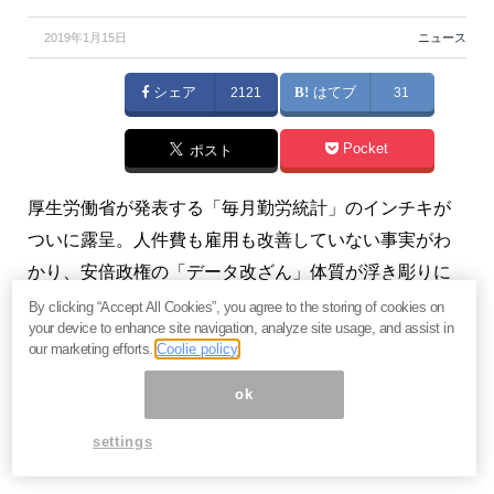
2019年1月15日
ニュース
シェア
2121
はてブ
31
Pocket
ポスト
厚生労働省が発表する「毎月勤労統計」のインチキが
ついに露呈。人件費も雇用も改善していない事実がわ
かり、安倍政権の「データ改ざん」体質が浮き彫りに
されました。（『
マンさんの経済あらかると
』斎藤
By clicking “Accept All Cookies”, you agree to the storing of cookies on
your device to enhance site navigation, analyze site usage, and assist in
満）
our marketing efforts.
Coolie policy
※有料メルマガ『
マンさんの経済あらかると
』好評配信
ok
中。ご興味を持たれた方はぜひこの機会にバックナン
settings
バー含め
今月すべて無料のお試し購読
をどうぞ。