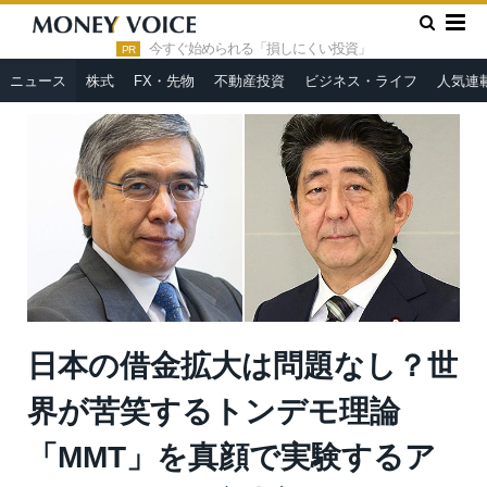
»
»
HOME
ニュース
日本の借金拡大は問題なし？世界が苦笑す
るトンデモ理論「MMT」を真顔で実験するアベ・クロ＝今市太郎
今すぐ始められる「損しにくい投資」
PR
ニュース
株式
FX・先物
不動産投資
ビジネス・ライフ
人気連
日本の借金拡大は問題なし？世
界が苦笑するトンデモ理論
「MMT」を真顔で実験するア