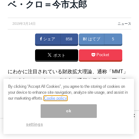
ベ・クロ＝今市太郎
2019年3月14日
ニュース
シェア
858
はてブ
5
Pocket
ポスト
にわかに注目されている財政拡大理論、通称「MMT」
をご存知でしょうか？「独自の通貨を保有する国の政
By clicking “Accept All Cookies”, you agree to the storing of cookies on
府は、通貨を限度なく発行できることから、デフォル
your device to enhance site navigation, analyze site usage, and assist in
トに陥ることはなく、政府債務残高がどれだけ増加し
our marketing efforts.
Coolie policy
ても問題ない」という理論です。ノーベル賞学者が鼻
ok
×
で笑うこのトンデモ理論を、すでに実行に移している
settings
国があります。（『
今市太郎の戦略的FX投資
』今市太
郎）