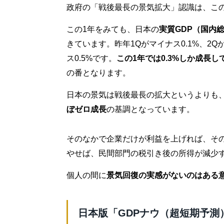
政府の「戦後最長の景気拡大」認識は、こ
この1年をみても、日本の
実質GDP（国内
きています。昨年1Qがマイナス0.1%、2Qが
ス0.5%です。
この1年では0.3%しか成長し
の番となります。
日本の景気は戦後最長の拡大というよりも
ぼゼロ成長
の基調となっています。
そのなかで企業だけが利益を上げれば、そ
やせば、民間部門の税引き後の所得が減少
個人の間に
景気回復の実感がないのはある
日本版「GDPナウ（超短期予測