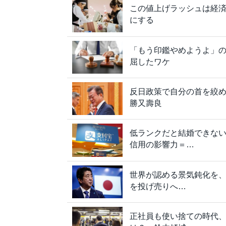
この値上げラッシュは経
にする
「もう印鑑やめようよ」
屈したワケ
反日政策で自分の首を絞
勝又壽良
低ランクだと結婚できな
信用の影響力＝…
世界が認める景気鈍化を
を投げ売りへ…
正社員も使い捨ての時代