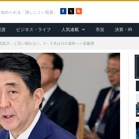
F
X
R
ぐ始められる「損しにくい投資」
a
S
c
S
投資
ビジネス・ライフ
人気連載
市況
決算・IR
e
b
o
気拡大」と言い張れない。1～３月はゼロ成長へ＝斎藤満
o
k