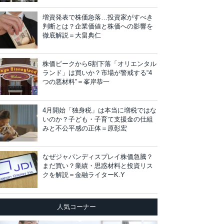
増資発表で株価急落…投資家がすべき
判断とは？企業価値と株価への影響を
徹底解説＝大畠典仁
株価ピークから6割下落「オリエンタル
ランド」は買いか？市場が警戒する“4
つの悪材料”＝峯岸恭一
4月開始「独身税」は本当に増税ではな
いのか？子ども・子育て支援金の仕組
みと不公平感の正体＝原彰宏
なぜジャパンディスプレイ株価急騰？
まだ買い？業績・思惑材料と投資リス
クを解説＝金融ライターK.Y
人気コーナー