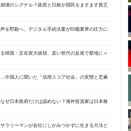
済崩壊のシグナル？政府と日銀が国民をますます貧乏
の声を黙殺へ。デジタル手続法案が印鑑業界の圧力に
める韓国・文在寅大統領、若い世代の反発で窮地に＝
い…中国人に聞いた「信用スコア社会」の実態と芝麻
、なぜ日本政府だけは認めない？海外投資家は日本株
、サラリーマンが会社にしがみつかずに生きる方法と