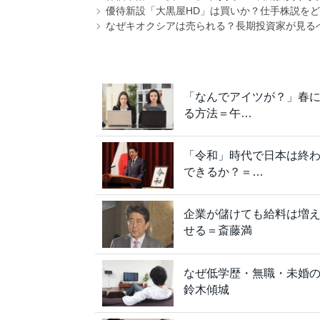
優待新設「大黒屋HD」は買いか？仕手株説をど
なぜキオクシアは売られる？長期投資家が見る
「なんでアイツが？」春に
る方法＝午…
「令和」時代で日本は終わ
できるか？＝…
企業が儲けても給料は増
せる＝斎藤満
なぜ低学歴・無職・未婚
鈴木傾城