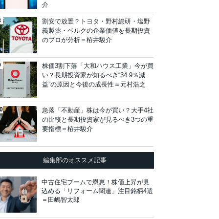
介
割安で放置？トヨタ・野村総研・塩野
義製薬・ベルクの企業価値を長期投資
のプロが分析＝栫井駿介
株価3割下落「大和ハウス工業」今が買
い？長期投資家が知るべき“34.9％減
益”の原因と今後の成長性＝元村浩之
急落「不動産」株は今が買い？大手4社
の比較と長期投資家が見るべき3つの重
要指標＝栫井駿介
編集部のオススメ記事
中古住宅ブームで恩恵！株価上昇が見
込める「リフォーム関連」注目銘柄4選
＝田嶋智太郎