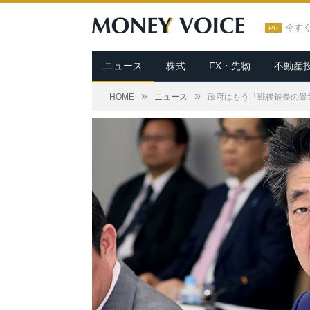
今す
PR
ニュース
株式
FX・先物
不動産
»
»
HOME
ニュース
政府はもう「戦後最長の景