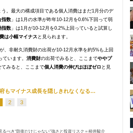
ょう。最大の構成項目である個人消費はまだ1月分のデ
合指数
」は1月の水準が昨年10-12月を0.6%下回って弱
動指数
」は1月が10-12月を0.2%上回っていると試算し
費は小幅マイナス
と見られます。
、非耐久消費財の出荷が10-12月水準を約5%も上回
っています。
消費財
の出荷でみると、ここまで
ややプ
せてみると、ここまで
個人消費の伸びはほぼゼロ
と見
府もマイナス成長を隠しきれなくなる…
2
3
るべき“防衛だけじゃない”強さと投資リスク＝栫井駿介