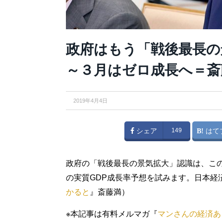
政府はもう「戦後最長の
～３月はゼロ成長へ＝斎
2019年4月4日
シェア
149
はて
政府の「戦後最長の景気拡大」認識は、この
の実質GDP成長率予想を試みます。日本経
かると
』斎藤満）
※本記事は有料メルマガ『
マンさんの経済あ