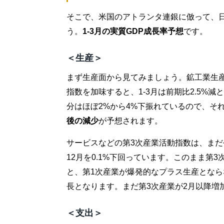
そこで、米国のアトランタ連銀に倣って、日
う。
1-3月の実質GDP成長率予想
です。
＜生産＞
まず生産面から見てみましょう。鉱工業生産
指数を加味すると、1-3月は前期比2.5%
分はほぼ2%から4%下振れているので、そ
後の減少
が予想されます。
サービスなどの第3次産業活動指数は、まだ今
12月を0.1%下回っています。このまま第
と、第1次産業が爆発的なプラス生産となら
長となります。まだ第3次産業が2月以降増
＜支出＞