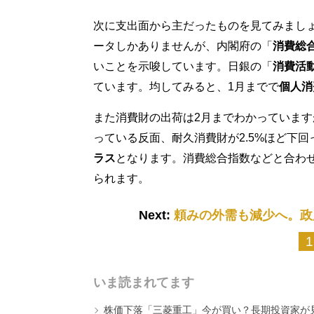
次に支出面から主だったものを見てみまし
ータしかありませんが、内閣府の「
消費総
いことを示唆しています。日銀の「
消費活
ています。均してみると、1月までで
個人消
また消費財の出荷は2月までわかっていますが
っている反面、耐久消費財が2.5%ほど下回
ラス
となります。消費総合指数などと合わ
られます。
Next:
頼みの外需も減少へ。政
1
いま読まれてます
株価下落「三菱重工」今が買い？長期投資家が見