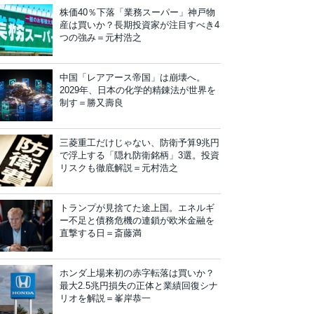
株価40％下落「業務スーパー」神戸物
産は買いか？長期投資家が注目すべき4
つの強み＝元村浩之
中国「レアアース帝国」は崩壊へ。
2029年、日本の化学的精錬法が世界を
制す＝勝又壽良
三菱重工だけじゃない、防衛予算9兆円
で浮上する「隠れ防衛銘柄」3選。投資
リスクも徹底解説＝元村浩之
トランプが見捨てた途上国。エネルギ
ー不足と債務危機の連鎖が欧米金融を
直撃する日＝斎藤満
ホンダ上場来初の赤字転落は買いか？
最大2.5兆円損失の正体と業績回復シナ
リオを解説＝峯岸恭一