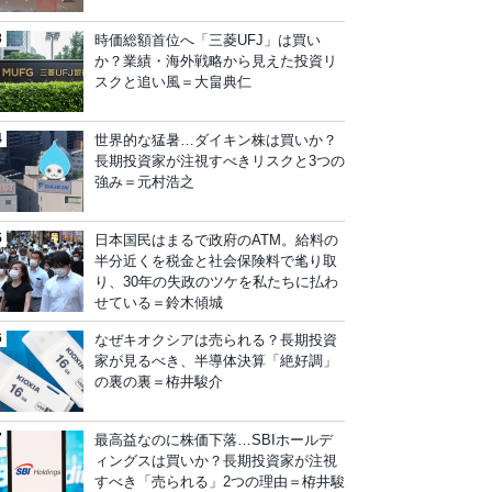
時価総額首位へ「三菱UFJ」は買い
か？業績・海外戦略から見えた投資リ
スクと追い風＝大畠典仁
世界的な猛暑…ダイキン株は買いか？
長期投資家が注視すべきリスクと3つの
強み＝元村浩之
日本国民はまるで政府のATM。給料の
半分近くを税金と社会保険料で毟り取
り、30年の失政のツケを私たちに払わ
せている＝鈴木傾城
なぜキオクシアは売られる？長期投資
家が見るべき、半導体決算「絶好調」
の裏の裏＝栫井駿介
最高益なのに株価下落…SBIホールデ
ィングスは買いか？長期投資家が注視
すべき「売られる」2つの理由＝栫井駿