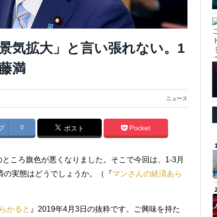
景気拡大」と言い張れない。1
藤満
ニュース
ブ
0
Pocket
ポスト
ところ旗色が悪くなりました。そこで今回は、1-3月
済の実態はどうでしょうか。（『
マンさんの経済あら
らかると
』2019年4月3日の抜粋です。ご興味を持た