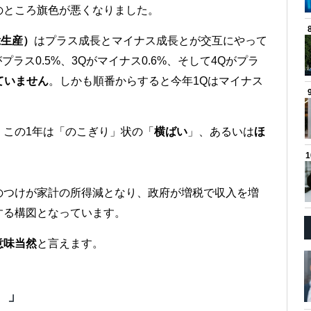
のところ旗色が悪くなりました。
総生産）
はプラス成長とマイナス成長とが交互にやって
プラス0.5%、3Qがマイナス0.6%、そして4Qがプラ
ていません
。しかも順番からすると今年1Qはマイナス
、この1年は「のこぎり」状の「
横ばい
」、あるいは
ほ
のつけが家計の所得減となり、政府が増税で収入を増
する構図となっています。
意味当然
と言えます。
）」