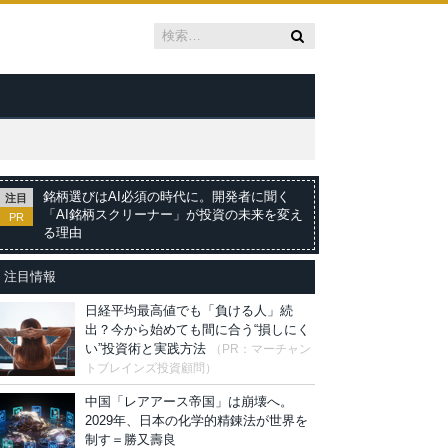
銘柄選びはAI必須の時代に。開発者に聞く
注目
「AI銘柄スクリーナー」が投資の未来を変え
PR
る理由
注目情報
日経平均最高値でも「負ける人」続
出？今から始めても間に合う“損しにく
い”投資術と実践方法
（PR：マーチャン
トブレインズ投資顧問）
中国「レアアース帝国」は崩壊へ。
2029年、日本の化学的精錬法が世界を
制す＝勝又壽良