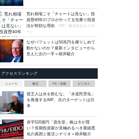
荒れ相場こそ「チャートは見ない」投
資歴40年のプロがやってる先乗り投資
法が有効な理由
（PR：株式会社カイザ
ー）
なぜバフェットは50兆円を握りしめて
動かないのか？最新インタビューから
見えた次の一手＝栫井駿介
アクセスランキング
ニュース
株式
FX・先物
ビジネス
貧乏人は水を飲むな。「水道民営化」
を推進するIMF、次のターゲットは日
本
赤字520億円「資生堂」株は今が買
い？長期投資家が見極めるべき業績悪
化の真因と復活シナリオ＝栫井駿介