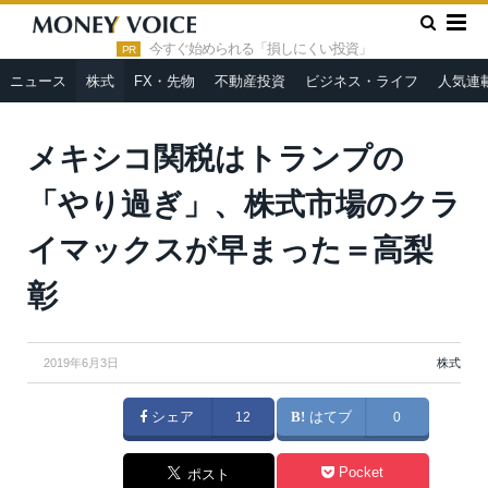
»
»
HOME
株式
メキシコ関税はトランプの「やり過ぎ」、株式
市場のクライマックスが早まった＝高梨彰
今すぐ始められる「損しにくい投資」
PR
ニュース
株式
FX・先物
不動産投資
ビジネス・ライフ
人気連
メキシコ関税はトランプの
「やり過ぎ」、株式市場のクラ
イマックスが早まった＝高梨
彰
2019年6月3日
株式
シェア
12
はてブ
0
Pocket
ポスト