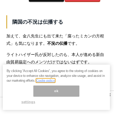
隣国の不況は伝播する
加えて、金八先生にも出て来た「腐ったミカンの方程
式」も気になります。
不況の伝播
です。
ライトハイザー氏が反対したのも、本人が進める新自
由貿易協定へのメンツだけではないはずです。
By clicking “Accept All Cookies”, you agree to the storing of cookies on
中国への制裁に米国民が鈍感なのも、1つには「遠い
your device to enhance site navigation, analyze site usage, and assist in
国」への制裁という他人事な感覚があるのではないで
our marketing efforts.
Coolie policy
しょうか。
ok
×
米国内にスペイン語しか話せない人がかなり居ること
settings
を考慮しても、
対メキシコ関税への影響は侮れませ
ん
。本物のラティーノ（ラテン系アメリカ人）達が、