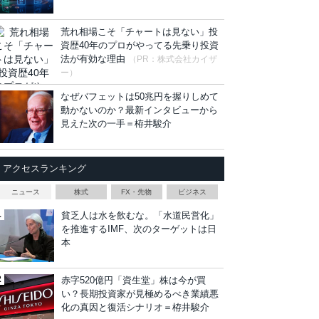
荒れ相場こそ「チャートは見ない」投
資歴40年のプロがやってる先乗り投資
法が有効な理由
（PR：株式会社カイザ
ー）
なぜバフェットは50兆円を握りしめて
動かないのか？最新インタビューから
見えた次の一手＝栫井駿介
アクセスランキング
ニュース
株式
FX・先物
ビジネス
貧乏人は水を飲むな。「水道民営化」
を推進するIMF、次のターゲットは日
本
赤字520億円「資生堂」株は今が買
い？長期投資家が見極めるべき業績悪
化の真因と復活シナリオ＝栫井駿介