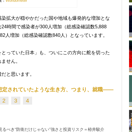
典：
Worldometer
感染拡大が穏やかだった国や地域も爆発的な増加とな
4時間で感染者が300人増加（総感染確認数5,888
82人増加（総感染確認数840人）となっています。
をとっていた日本」も、ついにこの方向に舵を切った
れません。
階だと思います。
想定されていたような生き方、つまり、就職――
2
3
4
るべき“防衛だけじゃない”強さと投資リスク＝栫井駿介