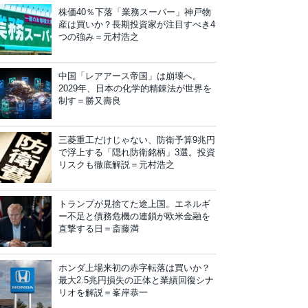
株価40％下落「業務スーパー」神戸物
産は買いか？長期投資家が注目すべき4
つの強み＝元村浩之
中国「レアアース帝国」は崩壊へ。
2029年、日本の化学的精錬法が世界を
制す＝勝又壽良
三菱重工だけじゃない、防衛予算9兆円
で浮上する「隠れ防衛銘柄」3選。投資
リスクも徹底解説＝元村浩之
トランプが見捨てた途上国。エネルギ
ー不足と債務危機の連鎖が欧米金融を
直撃する日＝斎藤満
ホンダ上場来初の赤字転落は買いか？
最大2.5兆円損失の正体と業績回復シナ
リオを解説＝峯岸恭一