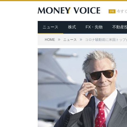
今す
PR
ニュース
株式
FX・先物
不動産
»
»
HOME
ニュース
コロナ騒動前に米国トップ企業