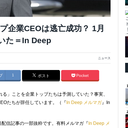
企業CEOは逃亡成功？ 1月
＝In Deep
ニュース
ブ
1
Pocket
ポスト
壊れる」ことを企業トップたちは予測していた？事実、
EOたちが辞任しています。（『
In Deep メルマガ
』In
26日配信記事の一部抜粋です。有料メルマガ『
In Deep メ