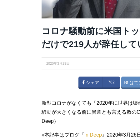
コロナ騒動前に米国トップ
だけで219人が辞任していた
2020年3月29日
シェア
782
はて
新型コロナがなくても「2020年に世界は
騒動が大きくなる前に異常とも言える数のC
Deep）
※本記事はブログ『
In Deep
』2020年3月