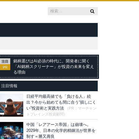
銘柄選びはAI必須の時代に。開発者に聞く
注目
「AI銘柄スクリーナー」が投資の未来を変え
PR
る理由
注目情報
日経平均最高値でも「負ける人」続
出？今から始めても間に合う“損しにく
い”投資術と実践方法
（PR：マーチャン
トブレインズ投資顧問）
中国「レアアース帝国」は崩壊へ。
2029年、日本の化学的精錬法が世界を
制す＝勝又壽良