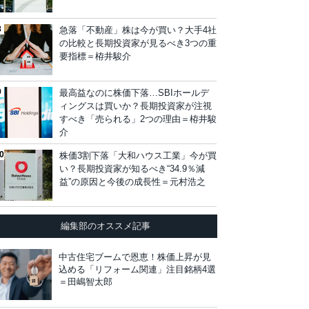
急落「不動産」株は今が買い？大手4社
の比較と長期投資家が見るべき3つの重
要指標＝栫井駿介
最高益なのに株価下落…SBIホールデ
ィングスは買いか？長期投資家が注視
すべき「売られる」2つの理由＝栫井駿
介
株価3割下落「大和ハウス工業」今が買
い？長期投資家が知るべき“34.9％減
益”の原因と今後の成長性＝元村浩之
編集部のオススメ記事
中古住宅ブームで恩恵！株価上昇が見
込める「リフォーム関連」注目銘柄4選
＝田嶋智太郎