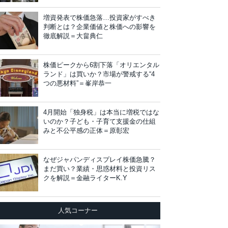
増資発表で株価急落…投資家がすべき
判断とは？企業価値と株価への影響を
徹底解説＝大畠典仁
株価ピークから6割下落「オリエンタル
ランド」は買いか？市場が警戒する“4
つの悪材料”＝峯岸恭一
4月開始「独身税」は本当に増税ではな
いのか？子ども・子育て支援金の仕組
みと不公平感の正体＝原彰宏
なぜジャパンディスプレイ株価急騰？
まだ買い？業績・思惑材料と投資リス
クを解説＝金融ライターK.Y
人気コーナー