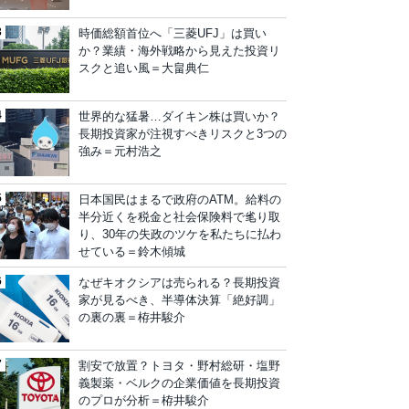
時価総額首位へ「三菱UFJ」は買い
か？業績・海外戦略から見えた投資リ
スクと追い風＝大畠典仁
世界的な猛暑…ダイキン株は買いか？
長期投資家が注視すべきリスクと3つの
強み＝元村浩之
日本国民はまるで政府のATM。給料の
半分近くを税金と社会保険料で毟り取
り、30年の失政のツケを私たちに払わ
せている＝鈴木傾城
なぜキオクシアは売られる？長期投資
家が見るべき、半導体決算「絶好調」
の裏の裏＝栫井駿介
割安で放置？トヨタ・野村総研・塩野
義製薬・ベルクの企業価値を長期投資
のプロが分析＝栫井駿介