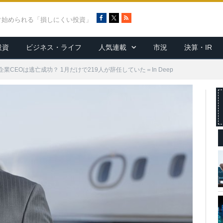
F
X
R
ぐ始められる「損しにくい投資」
a
S
c
S
投資
ビジネス・ライフ
人気連載
市況
決算・IR
e
b
o
CEOは逃亡成功？ 1月だけで219人が辞任していた＝In Deep
o
k