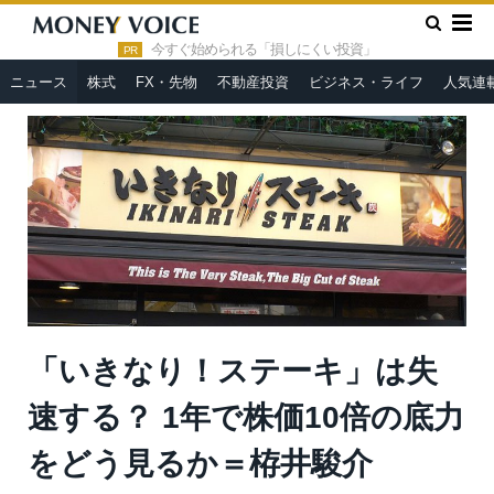
»
»
HOME
ニュース
「いきなり！ステーキ」は失速する？ 1年
で株価10倍の底力をどう見るか＝栫井駿介
今すぐ始められる「損しにくい投資」
PR
ニュース
株式
FX・先物
不動産投資
ビジネス・ライフ
人気連
「いきなり！ステーキ」は失
速する？ 1年で株価10倍の底力
をどう見るか＝栫井駿介