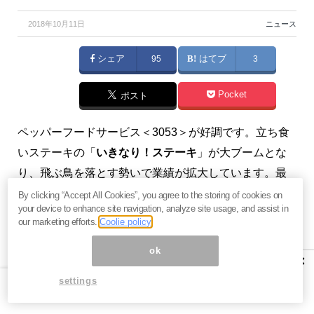
2018年10月11日
ニュース
シェア
95
はてブ
3
Pocket
ポスト
ペッパーフードサービス＜3053＞が好調です。立ち食
いステーキの「
いきなり！ステーキ
」が大ブームとな
り、飛ぶ鳥を落とす勢いで業績が拡大しています。最
近では、米ナスダック市場にADR（米国預託証券）を
By clicking “Accept All Cookies”, you agree to the storing of cookies on
your device to enhance site navigation, analyze site usage, and assist in
上場させ、グローバル展開も視野に入れます。
our marketing efforts.
Coolie policy
株価も2017年初からその年のうちに
テンバガー（10倍
ok
×
株）を達成
し、現在も6倍の水準を維持しています。
settings
ところが、時計の針を巻き戻してみると、2007～2010