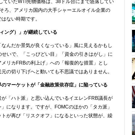
昇していたWTI先物価格は、38ドル台にまで急落してい
ろそろ、アメリカ国内の大手シャーエルオイル企業の
ではない時期です。
ディング）」が継続している
「なんだか景気が良くなっている」風に見えるかもし
のせいで、「こっびどい目」「資金の引きはがし」に
メリカFRBの利上げ」への「報復的な措置」とし
民元の切り下げへと動いても不思議ではありません。
界のマーケットが「金融政策依存症」に陥っている
が「ハト派」と思い込んでいるイエレンFRB議長が
」になります。ですが、FOMCのほかの「タカ派」
ットが再び「リスクオフ」になるといった状態が、繰