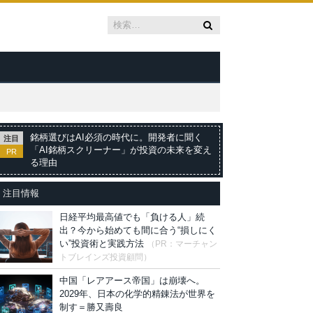
銘柄選びはAI必須の時代に。開発者に聞く
注目
「AI銘柄スクリーナー」が投資の未来を変え
PR
る理由
注目情報
日経平均最高値でも「負ける人」続
出？今から始めても間に合う“損しにく
い”投資術と実践方法
（PR：マーチャン
トブレインズ投資顧問）
中国「レアアース帝国」は崩壊へ。
2029年、日本の化学的精錬法が世界を
制す＝勝又壽良