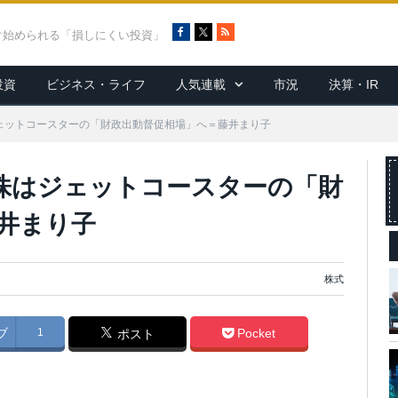
F
X
R
ぐ始められる「損しにくい投資」
a
S
c
S
投資
ビジネス・ライフ
人気連載
市況
決算・IR
e
b
o
ジェットコースターの「財政出動督促相場」へ＝藤井まり子
o
k
本株はジェットコースターの「財
井まり子
株式
ブ
1
Pocket
ポスト