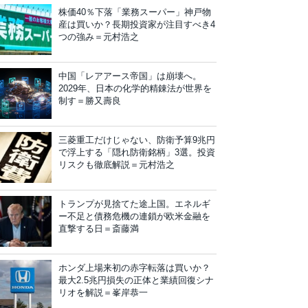
株価40％下落「業務スーパー」神戸物
産は買いか？長期投資家が注目すべき4
つの強み＝元村浩之
中国「レアアース帝国」は崩壊へ。
2029年、日本の化学的精錬法が世界を
制す＝勝又壽良
三菱重工だけじゃない、防衛予算9兆円
で浮上する「隠れ防衛銘柄」3選。投資
リスクも徹底解説＝元村浩之
トランプが見捨てた途上国。エネルギ
ー不足と債務危機の連鎖が欧米金融を
直撃する日＝斎藤満
ホンダ上場来初の赤字転落は買いか？
最大2.5兆円損失の正体と業績回復シナ
リオを解説＝峯岸恭一