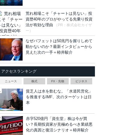
荒れ相場こそ「チャートは見ない」投
資歴40年のプロがやってる先乗り投資
法が有効な理由
（PR：株式会社カイザ
ー）
なぜバフェットは50兆円を握りしめて
動かないのか？最新インタビューから
見えた次の一手＝栫井駿介
アクセスランキング
ニュース
株式
FX・先物
ビジネス
貧乏人は水を飲むな。「水道民営化」
を推進するIMF、次のターゲットは日
本
赤字520億円「資生堂」株は今が買
い？長期投資家が見極めるべき業績悪
化の真因と復活シナリオ＝栫井駿介