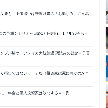
価反発も、上値追いは来週以降の「お楽しみ」に＝馬
つの予測シナリオ～日経1万円割れ、1ドル90円も＝
ンプが勝つ」アメリカ大統領選 票読みの結論＝子貢
限り損失ではないッ！」なぜ投資家は死に急ぐのか？
資に、年金と個人投資家は敗北する＝Ｅ氏