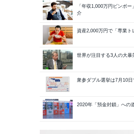
「年収1,000万円ビン
介
資産2,000万円で「専
世界が注目する3人の大暴
衆参ダブル選挙は7月10日
2020年「預金封鎖」へ