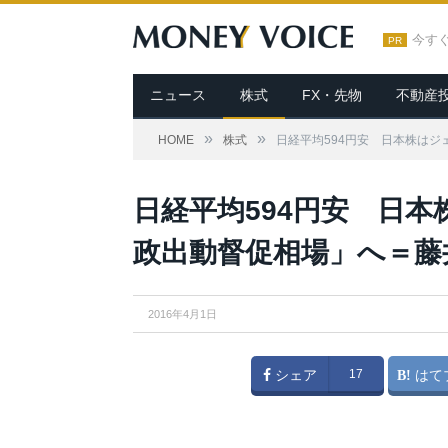
今す
PR
ニュース
株式
FX・先物
不動産
»
»
HOME
株式
日経平均594円安 日本株は
日経平均594円安 日
政出動督促相場」へ＝藤
2016年4月1日
シェア
17
はて