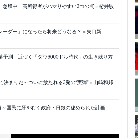
ボー」急増中！高所得者がハマりやすい3つの罠＝栫井駿
業トレーダー」になったら将来どうなる？＝矢口新
落予測 近づく「ダウ6000ドル時代」の生き残り方
で決まりだ～ついに放たれる3発の“実弾”＝山崎和邦
の道～国民に牙をむく政府・日銀の秘められた計画