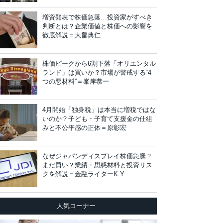
増資発表で株価急落…投資家がすべき
判断とは？企業価値と株価への影響を
徹底解説＝大畠典仁
株価ピークから6割下落「オリエンタル
ランド」は買いか？市場が警戒する“4
つの悪材料”＝峯岸恭一
4月開始「独身税」は本当に増税ではな
いのか？子ども・子育て支援金の仕組
みと不公平感の正体＝原彰宏
なぜジャパンディスプレイ株価急騰？
まだ買い？業績・思惑材料と投資リス
クを解説＝金融ライターK.Y
人気コーナー