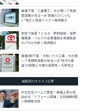
株価下落「三菱重工」今が買い？長期
投資家が見るべき“防衛だけじゃな
い”強さと投資リスク＝栫井駿介
割安で放置？トヨタ・野村総研・塩野
義製薬・ベルクの企業価値を長期投資
のプロが分析＝栫井駿介
株価3割下落「大和ハウス工業」今が買
い？長期投資家が知るべき“34.9％減
益”の原因と今後の成長性＝元村浩之
編集部のオススメ記事
中古住宅ブームで恩恵！株価上昇が見
込める「リフォーム関連」注目銘柄4選
＝田嶋智太郎