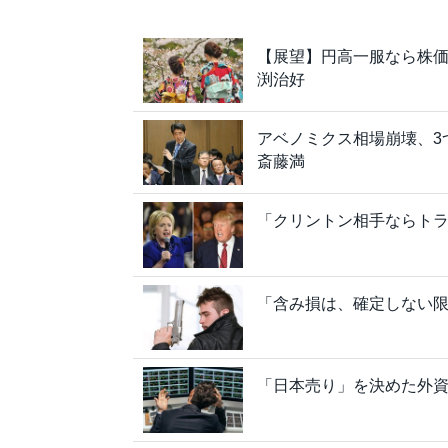
【展望】円高一服なら株
渕治好
アベノミクス相場崩壊、3
斎藤満
「クリントン相手ならトラ
「含み損は、確定しない
「日本売り」を決めた外