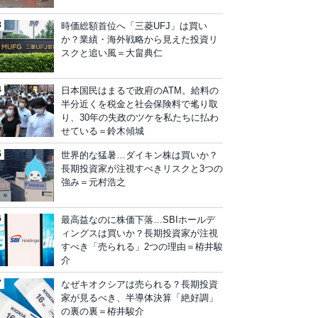
時価総額首位へ「三菱UFJ」は買い
か？業績・海外戦略から見えた投資リ
スクと追い風＝大畠典仁
日本国民はまるで政府のATM。給料の
半分近くを税金と社会保険料で毟り取
り、30年の失政のツケを私たちに払わ
せている＝鈴木傾城
世界的な猛暑…ダイキン株は買いか？
長期投資家が注視すべきリスクと3つの
強み＝元村浩之
最高益なのに株価下落…SBIホールデ
ィングスは買いか？長期投資家が注視
すべき「売られる」2つの理由＝栫井駿
介
なぜキオクシアは売られる？長期投資
家が見るべき、半導体決算「絶好調」
の裏の裏＝栫井駿介