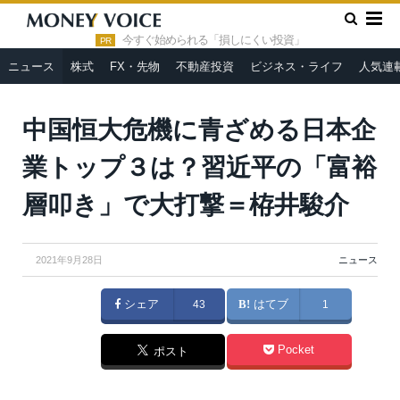
»
»
HOME
ニュース
中国恒大危機に青ざめる日本企業トップ３
は？習近平の「富裕層叩き」で大打撃＝栫井駿介
今すぐ始められる「損しにくい投資」
PR
ニュース
株式
FX・先物
不動産投資
ビジネス・ライフ
人気連
中国恒大危機に青ざめる日本企
業トップ３は？習近平の「富裕
層叩き」で大打撃＝栫井駿介
2021年9月28日
ニュース
シェア
43
はてブ
1
Pocket
ポスト