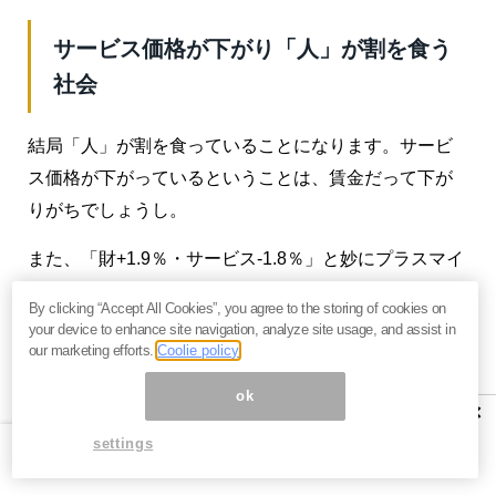
サービス価格が下がり「人」が割を食う
社会
結局「人」が割を食っていることになります。サービ
ス価格が下がっているということは、賃金だって下が
りがちでしょうし。
また、「財+1.9％・サービス-1.8％」と妙にプラスマイ
ナスのバランスが取れているところが気持ち悪いで
By clicking “Accept All Cookies”, you agree to the storing of cookies on
す。いつまで経っても、新たな世界が見られないとい
your device to enhance site navigation, analyze site usage, and assist in
our marketing efforts.
Coolie policy
うか。
ok
日銀にしてみれば、「超低金利政策を変更する必要は
×
ない」と言うだけです。言い換えれば、金融政策が日
settings
本経済の起爆剤となる可能性も低いとも。