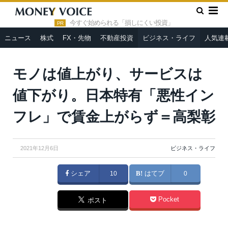
»
»
HOME
ビジネス・ライフ
モノは値上がり、サービスは値下
がり。日本特有「悪性インフレ」で賃金上がらず＝高梨彰
今すぐ始められる「損しにくい投資」
PR
ニュース
株式
FX・先物
不動産投資
ビジネス・ライフ
人気連
モノは値上がり、サービスは
値下がり。日本特有「悪性イン
フレ」で賃金上がらず＝高梨彰
2021年12月6日
ビジネス・ライフ
シェア
10
はてブ
0
Pocket
ポスト