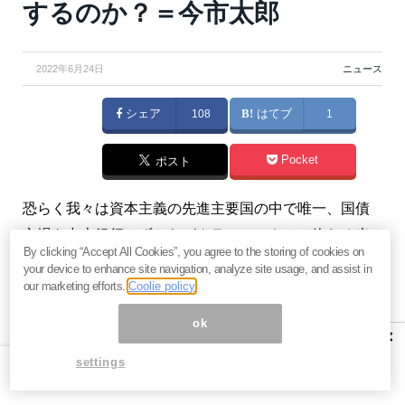
するのか？＝今市太郎
2022年6月24日
ニュース
シェア
108
はてブ
1
Pocket
ポスト
恐らく我々は資本主義の先進主要国の中で唯一、国債
市場を中央銀行みずからがクラッシュさせて終わる光
By clicking “Accept All Cookies”, you agree to the storing of cookies on
景をリアルに目の当たりにすることになるのではない
your device to enhance site navigation, analyze site usage, and assist in
でしょうか。国債金利の暴騰は価格の下落を招き、ド
our marketing efforts.
Coolie policy
ル円は暴騰後に今度は一気に円高方向に動くことにな
ok
×
りそうで、市場ではドル円のプットを大量に買ってそ
settings
れに備える向きも激増中です。（『
今市太郎の戦略的
FX投資
』今市太郎）