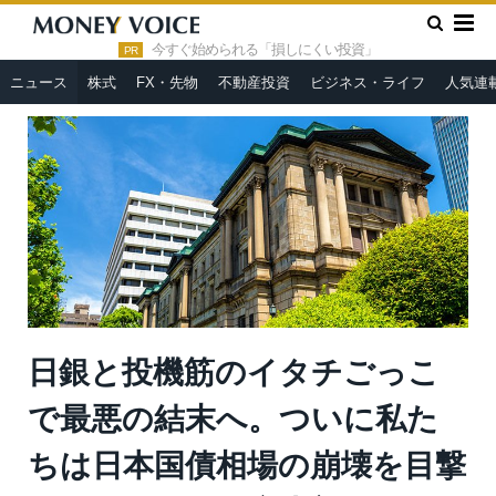
»
»
HOME
ニュース
日銀と投機筋のイタチごっこで最悪の結末
へ。ついに私たちは日本国債相場の崩壊を目撃するのか？＝今市太
今すぐ始められる「損しにくい投資」
PR
郎
ニュース
株式
FX・先物
不動産投資
ビジネス・ライフ
人気連
日銀と投機筋のイタチごっこ
で最悪の結末へ。ついに私た
ちは日本国債相場の崩壊を目撃