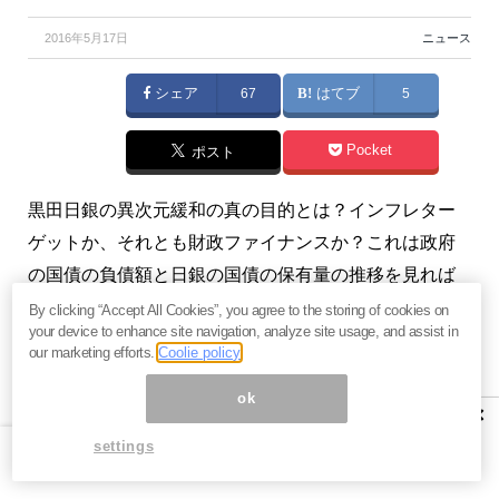
2016年5月17日
ニュース
シェア
67
はてブ
5
Pocket
ポスト
黒田日銀の異次元緩和の真の目的とは？インフレター
ゲットか、それとも財政ファイナンスか？これは政府
の国債の負債額と日銀の国債の保有量の推移を見れば
一発で分かります。（『
ウォーレン・バフェットに学
By clicking “Accept All Cookies”, you agree to the storing of cookies on
your device to enhance site navigation, analyze site usage, and assist in
ぶ！1分でわかる株式投資～雪ダルマ式に資産が増える
our marketing efforts.
Coolie policy
52の教え～
』東条雅彦）
ok
×
settings
数字で検証すると見えてくる、異