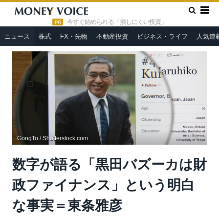
»
»
HOME
ニュース
数字が語る「黒田バズーカは財政ファイナ
ンス」という明白な事実＝東条雅彦
今すぐ始められる「損しにくい投資」
PR
ニュース
株式
FX・先物
不動産投資
ビジネス・ライフ
人気連
GongTo / Shutterstock.com
数字が語る「黒田バズーカは財
政ファイナンス」という明白
な事実＝東条雅彦