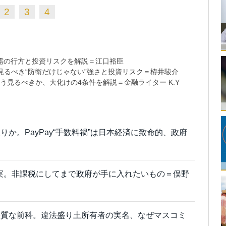
2
3
4
需の行方と投資リスクを解説＝江口裕臣
るべき“防衛だけじゃない”強さと投資リスク＝栫井駿介
う見るべきか、大化けの4条件を解説＝金融ライター K.Y
か。PayPay“手数料禍”は日本経済に致命的、政府
真実。非課税にしてまで政府が手に入れたいもの＝俣野
悪質な前科。違法盛り土所有者の実名、なぜマスコミ