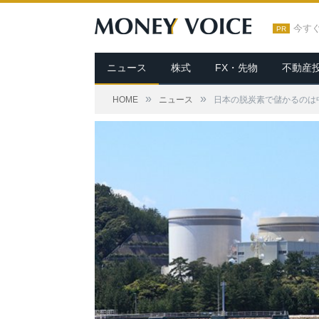
今す
PR
ニュース
株式
FX・先物
不動産
»
»
HOME
ニュース
日本の脱炭素で儲かるのは