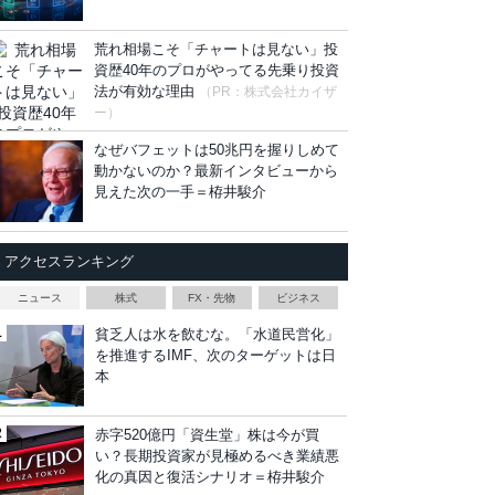
荒れ相場こそ「チャートは見ない」投
資歴40年のプロがやってる先乗り投資
法が有効な理由
（PR：株式会社カイザ
ー）
なぜバフェットは50兆円を握りしめて
動かないのか？最新インタビューから
見えた次の一手＝栫井駿介
アクセスランキング
ニュース
株式
FX・先物
ビジネス
貧乏人は水を飲むな。「水道民営化」
を推進するIMF、次のターゲットは日
本
赤字520億円「資生堂」株は今が買
い？長期投資家が見極めるべき業績悪
化の真因と復活シナリオ＝栫井駿介