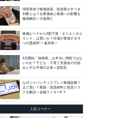
増資発表で株価急落…投資家がすべき
判断とは？企業価値と株価への影響を
徹底解説＝大畠典仁
株価ピークから6割下落「オリエンタル
ランド」は買いか？市場が警戒する“4
つの悪材料”＝峯岸恭一
4月開始「独身税」は本当に増税ではな
いのか？子ども・子育て支援金の仕組
みと不公平感の正体＝原彰宏
なぜジャパンディスプレイ株価急騰？
まだ買い？業績・思惑材料と投資リス
クを解説＝金融ライターK.Y
人気コーナー