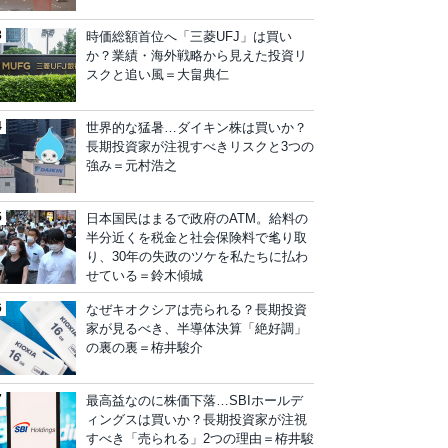
時価総額首位へ「三菱UFJ」は買い
か？業績・海外戦略から見えた投資リ
スクと追い風＝大畠典仁
世界的な猛暑…ダイキン株は買いか？
長期投資家が注視すべきリスクと3つの
強み＝元村浩之
日本国民はまるで政府のATM。給料の
半分近くを税金と社会保険料で毟り取
り、30年の失政のツケを私たちに払わ
せている＝鈴木傾城
なぜキオクシアは売られる？長期投資
家が見るべき、半導体決算「絶好調」
の裏の裏＝栫井駿介
最高益なのに株価下落…SBIホールデ
ィングスは買いか？長期投資家が注視
すべき「売られる」2つの理由＝栫井駿