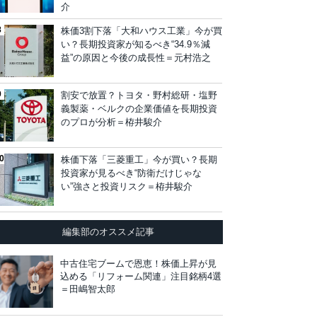
介
株価3割下落「大和ハウス工業」今が買
い？長期投資家が知るべき“34.9％減
益”の原因と今後の成長性＝元村浩之
割安で放置？トヨタ・野村総研・塩野
義製薬・ベルクの企業価値を長期投資
のプロが分析＝栫井駿介
株価下落「三菱重工」今が買い？長期
投資家が見るべき“防衛だけじゃな
い”強さと投資リスク＝栫井駿介
編集部のオススメ記事
中古住宅ブームで恩恵！株価上昇が見
込める「リフォーム関連」注目銘柄4選
＝田嶋智太郎