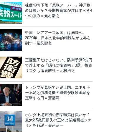
株価40％下落「業務スーパー」神戸物
産は買いか？長期投資家が注目すべき4
つの強み＝元村浩之
中国「レアアース帝国」は崩壊へ。
2029年、日本の化学的精錬法が世界を
制す＝勝又壽良
三菱重工だけじゃない、防衛予算9兆円
で浮上する「隠れ防衛銘柄」3選。投資
リスクも徹底解説＝元村浩之
トランプが見捨てた途上国。エネルギ
ー不足と債務危機の連鎖が欧米金融を
直撃する日＝斎藤満
ホンダ上場来初の赤字転落は買いか？
最大2.5兆円損失の正体と業績回復シナ
リオを解説＝峯岸恭一