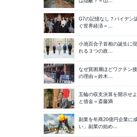
は隠蔽？＝山…
G7の記憶なし？バイデン
ぐ世界経済＝…
小池百合子首相の誕生に
れる３つの政…
なぜ貧困層ほどワクチン
の理由＝鈴木…
五輪の収支決算を開示せ
と借金＝斎藤満
副業を年商20億円企業に
い」副業の始め…