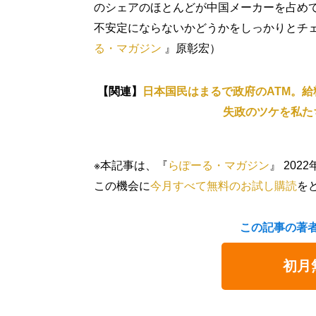
のシェアのほとんどが中国メーカーを占め
不安定にならないかどうかをしっかりとチ
る・マガジン
』原彰宏）
【関連】
日本国民はまるで政府のATM。給
失政のツケを私た
※本記事は、『
らぽーる・マガジン
』 20
この機会に
今月すべて無料のお試し購読
を
この記事の著
初月