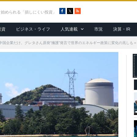
F
X
R
ぐ始められる「損しにくい投資」
a
S
c
S
投資
ビジネス・ライフ
人気連載
市況
決算・IR
e
b
o
中国企業だけ。グレタさん原発“擁護”発言で世界のエネルギー政策に変化の兆しも
o
k