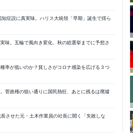
認知症説に真実味。ハリス大統領「早期」誕生で揺ら
現実味。五輪で風向き変化、秋の総選挙までに予想さ
接種率が低いのか？貧しさがコロナ感染を広げる３つ
よ。菅政権の狙い通りに国民熱狂、あとに残るは廃墟
成長させた元・土木作業員の社長に聞く「失敗しな