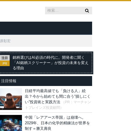
＝原彰宏
銘柄選びはAI必須の時代に。開発者に聞く
注目
「AI銘柄スクリーナー」が投資の未来を変え
PR
る理由
注目情報
日経平均最高値でも「負ける人」続
出？今から始めても間に合う“損しにく
い”投資術と実践方法
（PR：マーチャン
トブレインズ投資顧問）
中国「レアアース帝国」は崩壊へ。
2029年、日本の化学的精錬法が世界を
制す＝勝又壽良