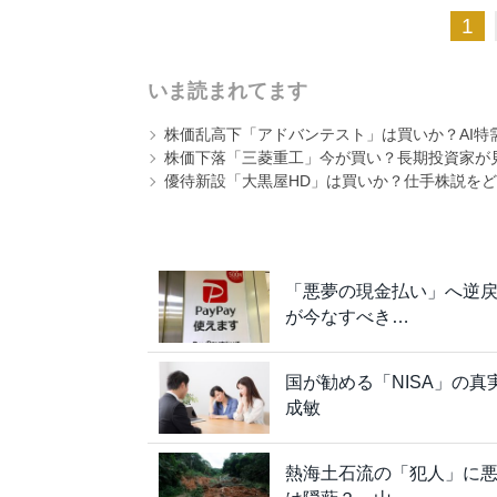
1
いま読まれてます
株価乱高下「アドバンテスト」は買いか？AI特
株価下落「三菱重工」今が買い？長期投資家が見
優待新設「大黒屋HD」は買いか？仕手株説をど
「悪夢の現金払い」へ逆戻り
が今なすべき…
国が勧める「NISA」の
成敏
熱海土石流の「犯人」に