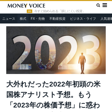
»
»
HOME
株式
大外れだった2022年初頭の米国株アナリスト
予想。もう「2023年の株価予想」に惑わされない投資方法とは？＝
今すぐ始められる「損しにくい投資」
PR
まーしー
ニュース
株式
FX・先物
不動産投資
ビジネス・ライフ
人気連
大外れだった2022年初頭の米
国株アナリスト予想。もう
「2023年の株価予想」に惑わ