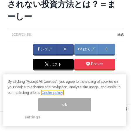
されない投資方法とは？＝ま
ーしー
2023年1月6日
株式
シェア
0
はてブ
0
Pocket
ポスト
毎年、年初に予想される今年の株価予想。大抵の場
By clicking “Accept All Cookies”, you agree to the storing of cookies on
your device to enhance site navigation, analyze site usage, and assist in
合、この予想は外れます。専門家ですら読めない株式
our marketing efforts.
Coolie policy
市場の未来です。個人がわかるわけありません。どの
ok
ように対処すればよいのか？米国株カリスマブロガ
×
ー・まーしーが回答します。『
まーしーによる米国株
settings
投資で億のほそ道
』）