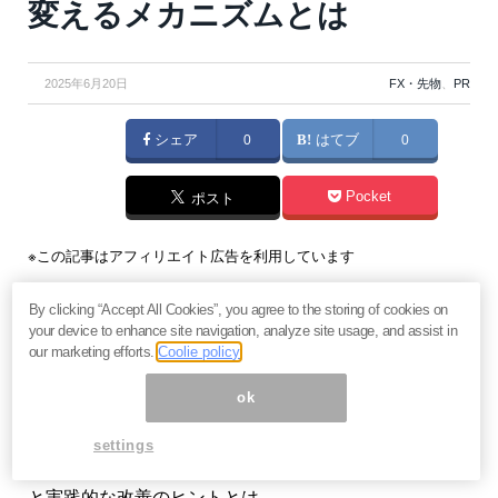
変えるメカニズムとは
2025年6月20日
FX・先物
、
PR
シェア
0
はてブ
0
Pocket
ポスト
※この記事はアフィリエイト広告を利用しています
神戸大学大学院経済学研究科の岩壷健太郎教授は、金
By clicking “Accept All Cookies”, you agree to the storing of cookies on
your device to enhance site navigation, analyze site usage, and assist in
融経済学の専門家として、長年にわたり個人投資家の
our marketing efforts.
Coolie policy
行動特性や市場との相互作用を研究してきました。今
ok
回は、そんな岩壷教授に「行動バイアス」がFXトレー
ドに与える影響とその克服法について詳しく話を伺い
settings
ました。教授の研究成果から見えてきた、驚きの実態
と実践的な改善のヒントとは――。