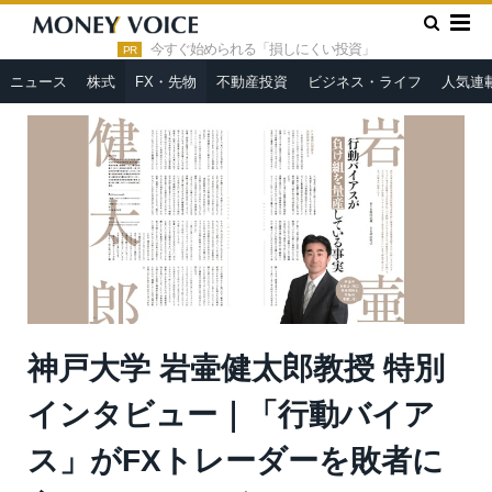
»
»
HOME
FX・先物
神戸大学 岩壷健太郎教授 特別インタビュ
ー｜「行動バイアス」がFXトレーダーを敗者に変えるメカニズムと
今すぐ始められる「損しにくい投資」
PR
は
ニュース
株式
FX・先物
不動産投資
ビジネス・ライフ
人気連
神戸大学 岩壷健太郎教授 特別
インタビュー｜「行動バイア
ス」がFXトレーダーを敗者に