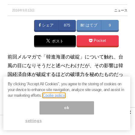
2016年9月13日
ニュース
シェア
875
はてブ
9
Pocket
ポスト
前回メルマガで「韓進海運の破綻」について触れ、台
風の目になりそうだと述べたわけだが、その影響は韓
国経済自体が破綻するほどの破壊力を秘めたものだっ
た。まさに「輸出国家の危機」である。（『
2011年 韓
By clicking “Accept All Cookies”, you agree to the storing of cookies on
your device to enhance site navigation, analyze site usage, and assist in
国経済危機の軌跡（週間 韓国経済）
』）
our marketing efforts.
Coolie policy
※本記事は、『
2011年 韓国経済危機の軌跡（週間 韓国
ok
×
経済）
』2016年9月11日号の抜粋です。ご興味を持た
settings
れた方はぜひこの機会にバックナンバー含め
今月すべ
て無料のお試し購読
をどうぞ。