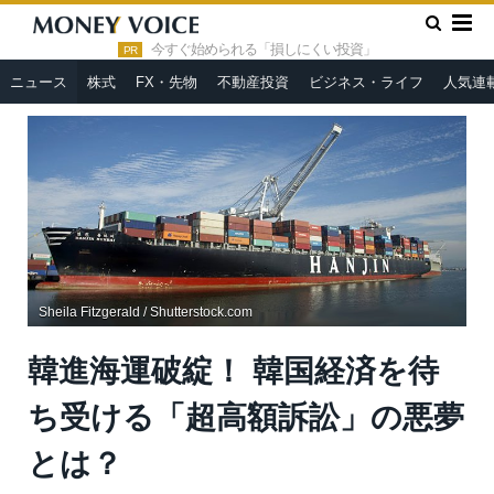
»
»
HOME
ニュース
韓進海運破綻！ 韓国経済を待ち受ける
「超高額訴訟」の悪夢とは？
今すぐ始められる「損しにくい投資」
PR
ニュース
株式
FX・先物
不動産投資
ビジネス・ライフ
人気連
Sheila Fitzgerald / Shutterstock.com
韓進海運破綻！ 韓国経済を待
ち受ける「超高額訴訟」の悪夢
とは？