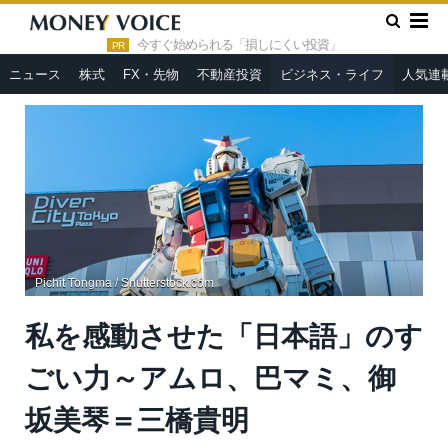
»
»
HOME
ビジネス・ライフ
私を感動させた「日本語」のすご
い力～アムロ、巴マミ、御坂美琴＝三橋貴明
今すぐ始められる「損しにくい投資」
PR
ニュース
株式
FX・先物
不動産投資
ビジネス・ライフ
人気連
Pichit Tongma / Shutterstock.com
私を感動させた「日本語」のす
ごい力～アムロ、巴マミ、御
坂美琴＝三橋貴明