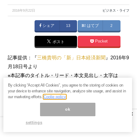
2016年9月22日
ビジネス・ライフ
シェア
13
はてブ
2
Pocket
ポスト
記事提供：『
三橋貴明の「新」日本経済新聞
』2016年9
月18日号より
※本記事のタイトル・リード・本文見出し・太字は
MONEY VOICE編集部によるものです
By clicking “Accept All Cookies”, you agree to the storing of cookies on
your device to enhance site navigation, analyze site usage, and assist in
our marketing efforts.
Coolie policy
【関連】汗水垂らして働く運送ドライバーが家すら買
ok
えない「日本国の病」＝三橋貴明
×
settings
【関連】英語とプログラミングの罠～ビジネスマンの