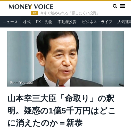
»
»
HOME
ニュース
山本幸三大臣「命取り」の釈明。疑惑の1
億5千万円はどこに消えたのか＝新恭
今すぐ始められる「損しにくい投資」
PR
ニュース
株式
FX・先物
不動産投資
ビジネス・ライフ
人気連
From
Youtube
山本幸三大臣「命取り」の釈
明。疑惑の1億5千万円はどこ
に消えたのか＝新恭