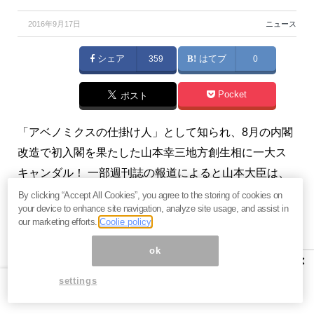
2016年9月17日
ニュース
シェア
359
はてブ
0
Pocket
ポスト
「アベノミクスの仕掛け人」として知られ、8月の内閣
改造で初入閣を果たした山本幸三地方創生相に一大ス
キャンダル！ 一部週刊誌の報道によると山本大臣は、
衆院予算委分科会で、“知人”が嫌疑者となっているイン
By clicking “Accept All Cookies”, you agree to the storing of cookies on
your device to enhance site navigation, analyze site usage, and assist in
サイダー取引事件に言及し、その調査の中止を求める
our marketing efforts.
Coolie policy
かのような質問を行いました。さらには大臣自身が当
ok
時、事件の関係先である投資会社の代表取締役に就い
×
ていたとのこと。メルマガ『
国家権力&メディア一刀両
settings
断
』の著者・新 恭さんはこの疑惑について「解かねば