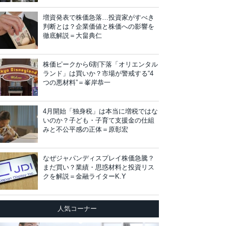
増資発表で株価急落…投資家がすべき
判断とは？企業価値と株価への影響を
徹底解説＝大畠典仁
株価ピークから6割下落「オリエンタル
ランド」は買いか？市場が警戒する“4
つの悪材料”＝峯岸恭一
4月開始「独身税」は本当に増税ではな
いのか？子ども・子育て支援金の仕組
みと不公平感の正体＝原彰宏
なぜジャパンディスプレイ株価急騰？
まだ買い？業績・思惑材料と投資リス
クを解説＝金融ライターK.Y
人気コーナー