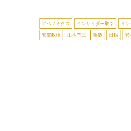
アベノミクス
インサイダー取引
イン
安倍政権
山本幸三
新恭
日銀
異