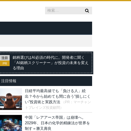
銘柄選びはAI必須の時代に。開発者に聞く
注目
「AI銘柄スクリーナー」が投資の未来を変え
PR
る理由
注目情報
日経平均最高値でも「負ける人」続
出？今から始めても間に合う“損しにく
い”投資術と実践方法
（PR：マーチャン
トブレインズ投資顧問）
中国「レアアース帝国」は崩壊へ。
2029年、日本の化学的精錬法が世界を
制す＝勝又壽良