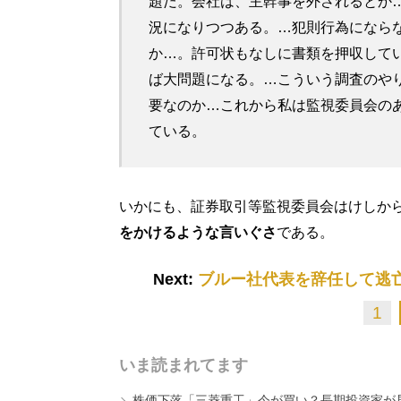
題だ。会社は、主幹事を外されるとか
況になりつつある。…犯則行為になら
か…。許可状もなしに書類を押収して
ば大問題になる。…こういう調査のや
要なのか…これから私は監視委員会の
ている。
いかにも、証券取引等監視委員会はけしか
をかけるような言いぐさ
である。
Next:
ブルー社代表を辞任して逃
1
いま読まれてます
株価下落「三菱重工」今が買い？長期投資家が見