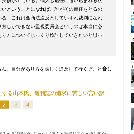
…実損が出ている。個人も退任に追い込まれる状
ないということになれば、誰がその責任をとるの
いる。これは金商法違反としていずれ裁判になれ
り方しかできない監視委員会というのは本当に必
あり方についてじっくり検討していきたいと思っ
らん、自分があり方を厳しく追及して行くぞ、と
脅し
亡する山本氏、週刊誌の追求に苦しい言い訳
2
3
4
るべき“防衛だけじゃない”強さと投資リスク＝栫井駿介