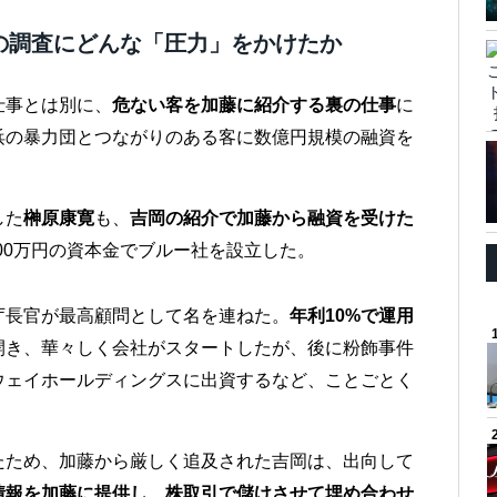
の調査にどんな「圧力」をかけたか
仕事とは別に、
危ない客を加藤に紹介する裏の仕事
に
浜の暴力団とつながりのある客に数億円規模の融資を
した
榊原康寛
も、
吉岡の紹介で加藤から融資を受けた
,000万円の資本金でブルー社を設立した。
庁長官が最高顧問として名を連ねた。
年利10%で運用
開き、華々しく会社がスタートしたが、後に粉飾事件
ウェイホールディングスに出資するなど、ことごとく
たため、加藤から厳しく追及された吉岡は、出向して
情報を加藤に提供し、株取引で儲けさせて埋め合わせ