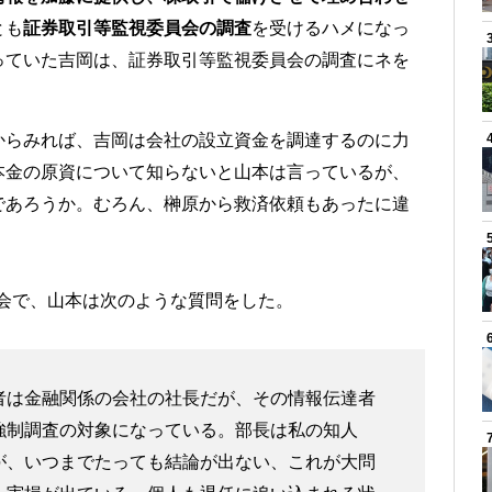
とも
証券取引等監視委員会の調査
を受けるハメになっ
っていた吉岡は、証券取引等監視委員会の調査にネを
からみれば、吉岡は会社の設立資金を調達するのに力
本金の原資について知らないと山本は言っているが、
であろうか。むろん、榊原から救済依頼もあったに違
科会で、山本は次のような質問をした。
者は金融関係の会社の社長だが、その情報伝達者
強制調査の対象になっている。部長は私の知人
が、いつまでたっても結論が出ない、これが大問