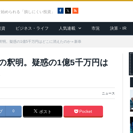
F
X
R
ぐ始められる「損しにくい投資」
a
S
c
S
投資
ビジネス・ライフ
人気連載
市況
決算・IR
e
b
o
釈明。疑惑の1億5千万円はどこに消えたのか＝新恭
o
k
の釈明。疑惑の1億5千万円は
ニュース
ブ
0
Pocket
ポスト