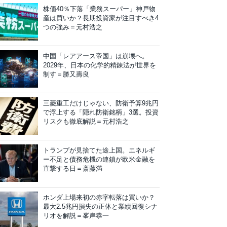
株価40％下落「業務スーパー」神戸物
産は買いか？長期投資家が注目すべき4
つの強み＝元村浩之
中国「レアアース帝国」は崩壊へ。
2029年、日本の化学的精錬法が世界を
制す＝勝又壽良
三菱重工だけじゃない、防衛予算9兆円
で浮上する「隠れ防衛銘柄」3選。投資
リスクも徹底解説＝元村浩之
トランプが見捨てた途上国。エネルギ
ー不足と債務危機の連鎖が欧米金融を
直撃する日＝斎藤満
ホンダ上場来初の赤字転落は買いか？
最大2.5兆円損失の正体と業績回復シナ
リオを解説＝峯岸恭一