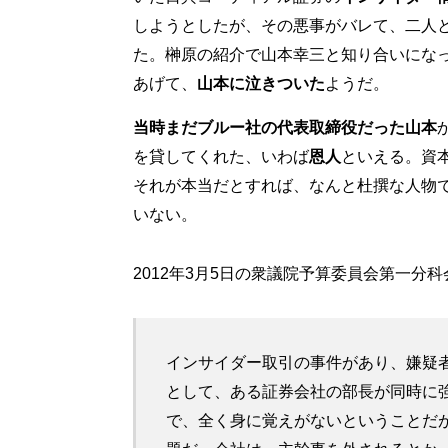
しようとしたが、その悪事がバレて、二人
た。榊原の紹介で山本幸三と知り合いにな
あげて、
山本に泣きついた
ようだ。
当時まだブルー社の代表取締役だった山本
を貸してくれた、いわば
恩人
といえる。資
それが本当だとすれば、なんと杜撰な人物
いない。
2012年3月5日の衆議院予算委員会第一分
インサイダー取引の事件があり、嫌疑
として、ある証券会社の部長が同時に
で、全く身に覚えがないということだ