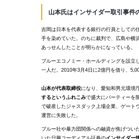
山本氏はインサイダー取引事件
吉岡は日本を代表する銀行の行員としての
手を染めていた。のちに裁判で、広島や横
あっせんしたことが明らかになっている。
ブルーエコノミー・ホールディングを設立
一人だ。2010年3月4日に2億円を借り、5
山本が代表取締役
になり、愛知和男元環境
するというふれこみ
で盛大にパーティーを
で破産したジャスダック上場企業、ゲート
運営に失敗した。
ブルー社や暴力団関係への融資が焦げつい
いた日興コーディアル証券の
インサイダー