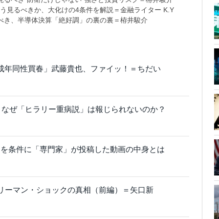
う見るべきか、大化けの4条件を解説＝金融ライター K.Y
べき、半導体決算「絶好調」の裏の裏＝栫井駿介
「未成年同性買春」武藤貴也、ファイッ！＝ちだい
。なぜ「ヒラリー重病説」は報じられないのか？
名を条件に「専門家」が投稿した動画の中身とは
リーマン・ショックの真相（前編）＝矢口新