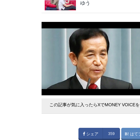
ゆう
この記事が気に入ったらXでMONEY VOICE
シェア
359
はて