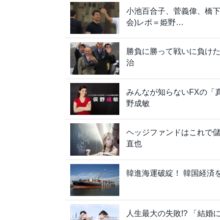
小池百合子、菅義偉、橋下
会)レポ＝姫野…
勝負に勝って戦いに負け
治
みんなが知らないFXの「
野成敏
ヘッジファンドはこれで
直也
韓進海運破綻！ 韓国経済
人生最大の失敗!? 「結