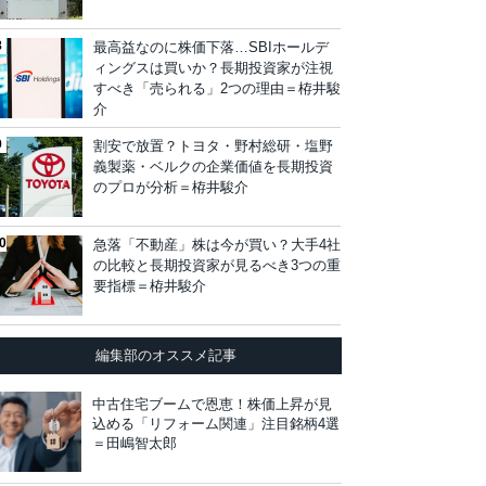
最高益なのに株価下落…SBIホールデ
ィングスは買いか？長期投資家が注視
すべき「売られる」2つの理由＝栫井駿
介
割安で放置？トヨタ・野村総研・塩野
義製薬・ベルクの企業価値を長期投資
のプロが分析＝栫井駿介
急落「不動産」株は今が買い？大手4社
の比較と長期投資家が見るべき3つの重
要指標＝栫井駿介
編集部のオススメ記事
中古住宅ブームで恩恵！株価上昇が見
込める「リフォーム関連」注目銘柄4選
＝田嶋智太郎