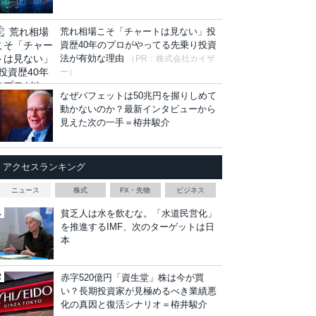
荒れ相場こそ「チャートは見ない」投
資歴40年のプロがやってる先乗り投資
法が有効な理由
（PR：株式会社カイザ
ー）
なぜバフェットは50兆円を握りしめて
動かないのか？最新インタビューから
見えた次の一手＝栫井駿介
アクセスランキング
ニュース
株式
FX・先物
ビジネス
貧乏人は水を飲むな。「水道民営化」
を推進するIMF、次のターゲットは日
本
赤字520億円「資生堂」株は今が買
い？長期投資家が見極めるべき業績悪
化の真因と復活シナリオ＝栫井駿介