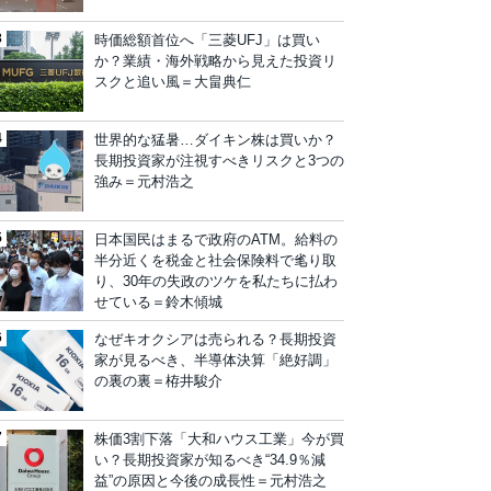
時価総額首位へ「三菱UFJ」は買い
か？業績・海外戦略から見えた投資リ
スクと追い風＝大畠典仁
世界的な猛暑…ダイキン株は買いか？
長期投資家が注視すべきリスクと3つの
強み＝元村浩之
日本国民はまるで政府のATM。給料の
半分近くを税金と社会保険料で毟り取
り、30年の失政のツケを私たちに払わ
せている＝鈴木傾城
なぜキオクシアは売られる？長期投資
家が見るべき、半導体決算「絶好調」
の裏の裏＝栫井駿介
株価3割下落「大和ハウス工業」今が買
い？長期投資家が知るべき“34.9％減
益”の原因と今後の成長性＝元村浩之