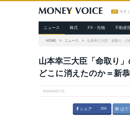
今す
PR
ニュース
株式
FX・先物
不動産
»
»
HOME
ニュース
山本幸三大臣「命取り」の
From
Youtube
山本幸三大臣「命取り」
どこに消えたのか＝新恭
2016年9月17日
シェア
359
はて