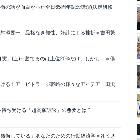
徹の話が面白かった全日65周年記念講演(法定研修
た舛添要一 品格なき知性、奸計による挫折＝吉田繁
真実」(上)～勝てるのは上位20%だけ、しかも…＝俣
儲ける！アービトラージ戦略の様々なアイデア＝田渕
を待ち受ける「超高額訴訟」の悪夢とは？
婚に後悔している」あなたのための行動経済学＝ゆうき