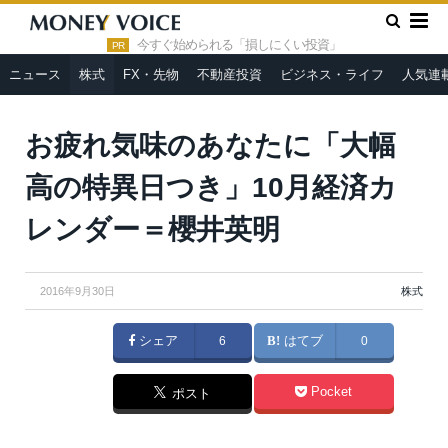
»
»
HOME
株式
お疲れ気味のあなたに「大幅高の特異日つき」
10月経済カレンダー＝櫻井英明
今すぐ始められる「損しにくい投資」
PR
ニュース
株式
FX・先物
不動産投資
ビジネス・ライフ
人気連
お疲れ気味のあなたに「大幅
高の特異日つき」10月経済カ
レンダー＝櫻井英明
2016年9月30日
株式
シェア
6
はてブ
0
Pocket
ポスト