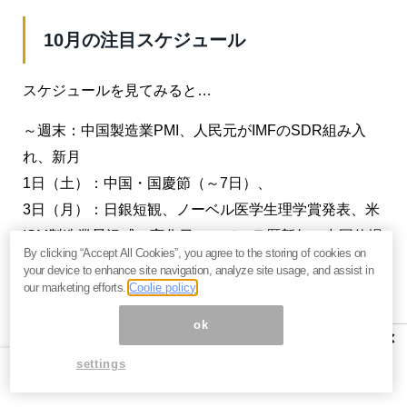
10月の注目スケジュール
スケジュールを見てみると…
～週末：中国製造業PMI、人民元がIMFのSDR組み入
れ、新月
1日（土）：中国・国慶節（～7日）、
3日（月）：日銀短観、ノーベル医学生理学賞発表、米
ISM製造業景況感、変化日、ヒジュラ暦新年、中国休場
By clicking “Accept All Cookies”, you agree to the storing of cookies on
（～7日）
your device to enhance site navigation, analyze site usage, and assist in
4日（火）：マネタリーベース、投資の日、
上げの特異
our marketing efforts.
Coolie policy
日
、米大統領選副大統領候補テレビ討論会、ノーベル
ok
×
物理学賞
settings
5日（水）：ノーベル化学賞発表、米ADP雇用レポー
ト、貿易収支、ISM非製造業景況感