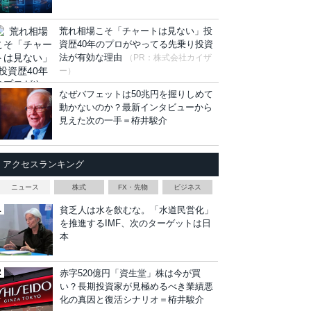
荒れ相場こそ「チャートは見ない」投
資歴40年のプロがやってる先乗り投資
法が有効な理由
（PR：株式会社カイザ
ー）
なぜバフェットは50兆円を握りしめて
動かないのか？最新インタビューから
見えた次の一手＝栫井駿介
アクセスランキング
ニュース
株式
FX・先物
ビジネス
貧乏人は水を飲むな。「水道民営化」
を推進するIMF、次のターゲットは日
本
赤字520億円「資生堂」株は今が買
い？長期投資家が見極めるべき業績悪
化の真因と復活シナリオ＝栫井駿介