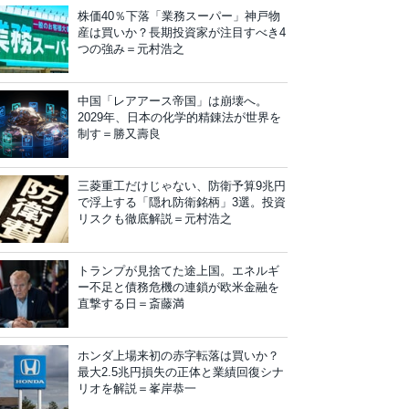
株価40％下落「業務スーパー」神戸物
産は買いか？長期投資家が注目すべき4
つの強み＝元村浩之
中国「レアアース帝国」は崩壊へ。
2029年、日本の化学的精錬法が世界を
制す＝勝又壽良
三菱重工だけじゃない、防衛予算9兆円
で浮上する「隠れ防衛銘柄」3選。投資
リスクも徹底解説＝元村浩之
トランプが見捨てた途上国。エネルギ
ー不足と債務危機の連鎖が欧米金融を
直撃する日＝斎藤満
ホンダ上場来初の赤字転落は買いか？
最大2.5兆円損失の正体と業績回復シナ
リオを解説＝峯岸恭一