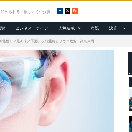
F
X
R
ぐ始められる「損しにくい投資」
a
S
c
S
投資
ビジネス・ライフ
人気連載
市況
決算・IR
e
b
o
可能性も？最新未来予測／仮想通貨とサウジ政変＝高島康司
o
k