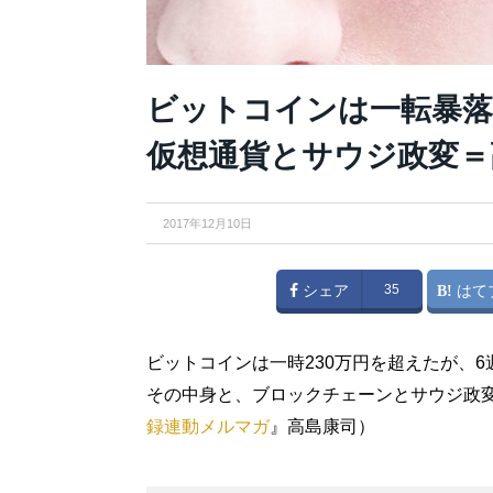
ビットコインは一転暴落
仮想通貨とサウジ政変＝
2017年12月10日
シェア
35
はて
ビットコインは一時230万円を超えたが、
その中身と、ブロックチェーンとサウジ政
録連動メルマガ
』高島康司）