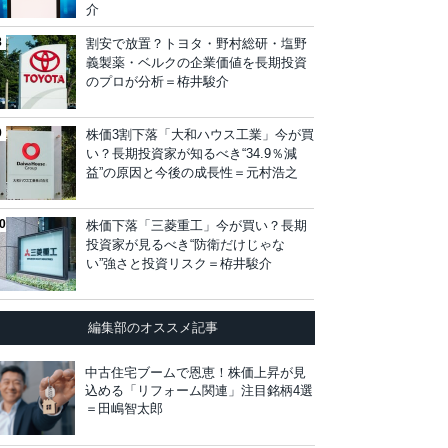
介
割安で放置？トヨタ・野村総研・塩野
義製薬・ベルクの企業価値を長期投資
のプロが分析＝栫井駿介
株価3割下落「大和ハウス工業」今が買
い？長期投資家が知るべき“34.9％減
益”の原因と今後の成長性＝元村浩之
株価下落「三菱重工」今が買い？長期
投資家が見るべき“防衛だけじゃな
い”強さと投資リスク＝栫井駿介
編集部のオススメ記事
中古住宅ブームで恩恵！株価上昇が見
込める「リフォーム関連」注目銘柄4選
＝田嶋智太郎