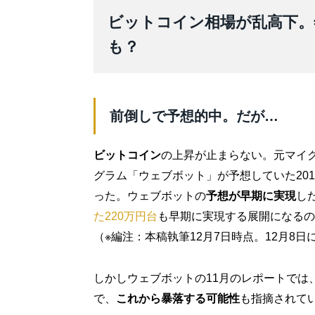
ビットコイン相場が乱高下。
も？
前倒しで予想的中。だが…
ビットコイン
の上昇が止まらない。元マイ
グラム「ウェブボット」が予想していた201
った。ウェブボットの
予想が早期に実現
し
た220万円台
も早期に実現する展開になるの
（※編注：本稿執筆12月7日時点。12月8日
しかしウェブボットの11月のレポートでは
で、
これから暴落する可能性
も指摘されて