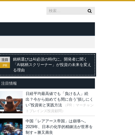
銘柄選びはAI必須の時代に。開発者に聞く
注目
「AI銘柄スクリーナー」が投資の未来を変え
PR
る理由
注目情報
日経平均最高値でも「負ける人」続
出？今から始めても間に合う“損しにく
い”投資術と実践方法
（PR：マーチャン
トブレインズ投資顧問）
中国「レアアース帝国」は崩壊へ。
2029年、日本の化学的精錬法が世界を
制す＝勝又壽良