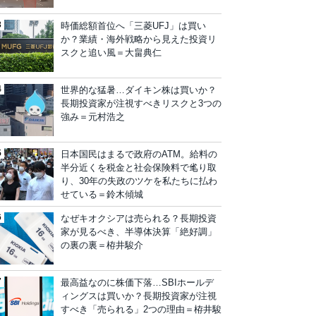
時価総額首位へ「三菱UFJ」は買い
か？業績・海外戦略から見えた投資リ
スクと追い風＝大畠典仁
世界的な猛暑…ダイキン株は買いか？
長期投資家が注視すべきリスクと3つの
強み＝元村浩之
日本国民はまるで政府のATM。給料の
半分近くを税金と社会保険料で毟り取
り、30年の失政のツケを私たちに払わ
せている＝鈴木傾城
なぜキオクシアは売られる？長期投資
家が見るべき、半導体決算「絶好調」
の裏の裏＝栫井駿介
最高益なのに株価下落…SBIホールデ
ィングスは買いか？長期投資家が注視
すべき「売られる」2つの理由＝栫井駿