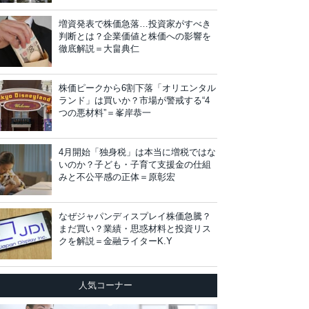
増資発表で株価急落…投資家がすべき
判断とは？企業価値と株価への影響を
徹底解説＝大畠典仁
株価ピークから6割下落「オリエンタル
ランド」は買いか？市場が警戒する“4
つの悪材料”＝峯岸恭一
4月開始「独身税」は本当に増税ではな
いのか？子ども・子育て支援金の仕組
みと不公平感の正体＝原彰宏
なぜジャパンディスプレイ株価急騰？
まだ買い？業績・思惑材料と投資リス
クを解説＝金融ライターK.Y
人気コーナー