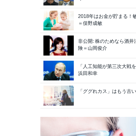
2018年はお金が貯まる
＝俣野成敏
非公開: 株のためなら酒
険＝山岡俊介
「人工知能が第三次大戦を
浜田和幸
「ググれカス」はもう古い