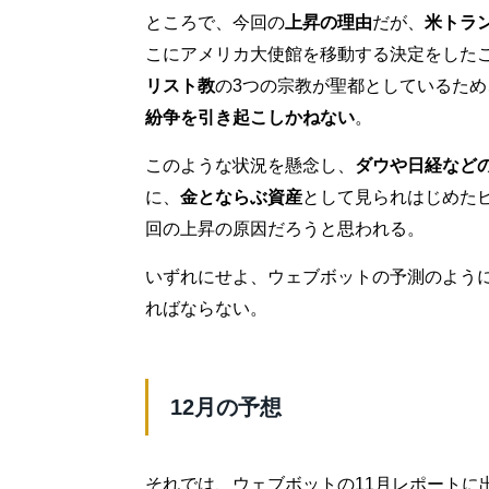
ところで、今回の
上昇の理由
だが、
米トラ
こにアメリカ大使館を移動する決定をした
リスト教
の3つの宗教が聖都としているた
紛争を引き起こしかねない
。
このような状況を懸念し、
ダウや日経など
に、
金とならぶ資産
として見られはじめた
回の上昇の原因だろうと思われる。
いずれにせよ、ウェブボットの予測のよう
ればならない。
12月の予想
それでは、ウェブボットの11月レポートに