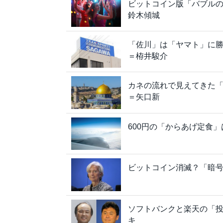
ビットコイン版「バブル
鈴木傾城
「佐川」は「ヤマト」に勝
＝栫井駿介
カネの流れで見えてきた
＝矢口新
600円の「からあげ定食
ビットコイン消滅？「暗号
ソフトバンクと楽天の「
キ