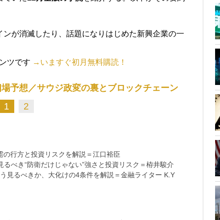
インが消滅したり、話題になりはじめた新興企業の一
テンツです
→いますぐ初月無料購読！
相場予想／サウジ政変の裏とブロックチェーン
1
2
需の行方と投資リスクを解説＝江口裕臣
るべき“防衛だけじゃない”強さと投資リスク＝栫井駿介
う見るべきか、大化けの4条件を解説＝金融ライター K.Y