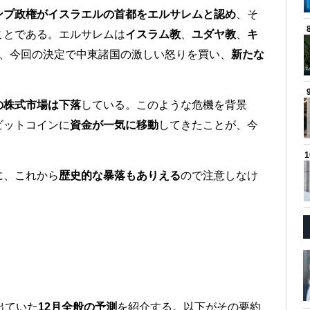
ンプ政権がイスラエルの首都をエルサレムと認め
、そ
ことである。エルサレムは
イスラム教
、
ユダヤ教
、
キ
め、今回の決定で中東諸国の激しい怒りを買い、
新たな
の株式市場は下落
している。このような危機を背景
ビットコインに
資金が一気に移動
してきたことが、今
に、これから
歴史的な暴落もありえる
ので注意しなけ
出ていた
12月全般の予測
を紹介する。以下がその要約