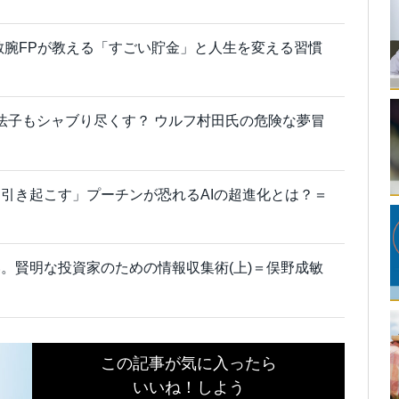
！敏腕FPが教える「すごい貯金」と人生を変える習慣
井法子もシャブり尽くす？ ウルフ村田氏の危険な夢冒
引き起こす」プーチンが恐れるAIの超進化とは？＝
。賢明な投資家のための情報収集術(上)＝俣野成敏
この記事が気に入ったら
いいね！しよう