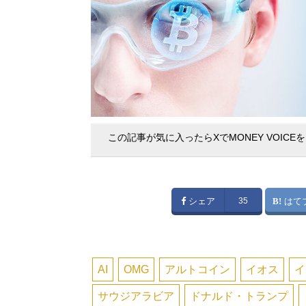
この記事が気に入ったらXでMONEY VOICE
シェア
35
はて
AI
OMG
アルトコイン
イオス
イ
サウジアラビア
ドナルド・トランプ