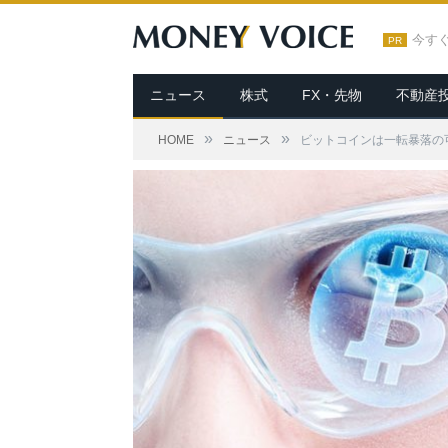
今す
PR
ニュース
株式
FX・先物
不動産
»
»
HOME
ニュース
ビットコインは一転暴落の