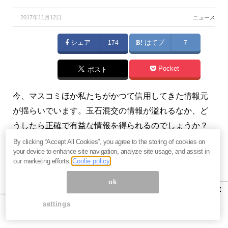
2017年11月12日
ニュース
シェア
174
はてブ
7
Pocket
ポスト
今、マスコミほか私たちがかつて信用してきた情報元
が揺らいでいます。玉石混交の情報が溢れるなか、ど
うしたら正確で有益な情報を得られるのでしょうか？
（
俣野成敏の『トップ1％の人だけが知っている「お金
By clicking “Accept All Cookies”, you agree to the storing of cookies on
your device to enhance site navigation, analyze site usage, and assist in
の真実」』実践編
）
our marketing efforts.
Coolie policy
プロフィール：俣野成敏（またのなるとし）
ok
×
30歳の時に遭遇したリストラと同時に公募された社内
settings
ベンチャー制度で一念発起。年商14億円の企業に育て
る。33歳で東証一部上場グループ約130社の現役最年少