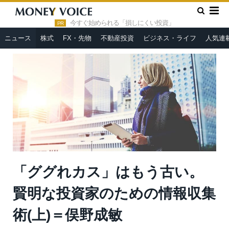
»
»
HOME
ニュース
「ググれカス」はもう古い。賢明な投資家
のための情報収集術(上)＝俣野成敏
今すぐ始められる「損しにくい投資」
PR
ニュース
株式
FX・先物
不動産投資
ビジネス・ライフ
人気連
「ググれカス」はもう古い。
賢明な投資家のための情報収集
術(上)＝俣野成敏