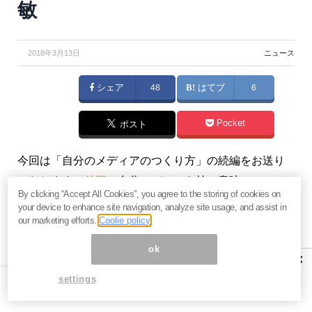
敏
2018年3月13日
ニュース
シェア
48
はてブ
6
Pocket
ポスト
今回は「自分のメディアのつくり方」の続編をお送り
いたします。
前回
は自分メディアを持つ意味について
By clicking “Accept All Cookies”, you agree to the storing of cookies on
お話をし、さらに必要となる事前知識などを中心にお
your device to enhance site navigation, analyze site usage, and assist in
伝えしました。本号では、より具体的な内容に入って
our marketing efforts.
Coolie policy
いきたいと思います。（
俣野成敏の『トップ1％の人だ
ok
×
けが知っている「お金の真実」』実践編
）
settings
プロフィール：俣野成敏（またのなるとし）