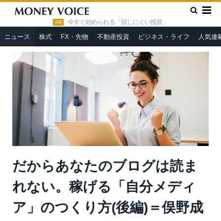
»
»
HOME
ニュース
だからあなたのブログは読まれない。稼げ
る「自分メディア」のつくり方(後編)＝俣野成敏
今すぐ始められる「損しにくい投資」
PR
ニュース
株式
FX・先物
不動産投資
ビジネス・ライフ
人気連
だからあなたのブログは読ま
れない。稼げる「自分メディ
ア」のつくり方(後編)＝俣野成