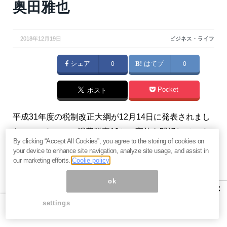
奥田雅也
2018年12月19日
ビジネス・ライフ
シェア
0
はてブ
0
Pocket
ポスト
平成31年度の税制改正大綱が12月14日に発表されまし
た。このなかで、消費税率10％の実施を明記している
By clicking “Accept All Cookies”, you agree to the storing of cookies on
点をはじめ、いくつか注目のポイントについて解説し
your device to enhance site navigation, analyze site usage, and assist in
ます。（『
奥田雅也の「無料メルマガでは書けない法
our marketing efforts.
Coolie policy
人保険営業ネタ」
』奥田雅也）
ok
×
※本記事は有料メルマガ『
奥田雅也の「無料メルマガで
settings
は書けない法人保険営業ネタ」
』2018年12月19日号の