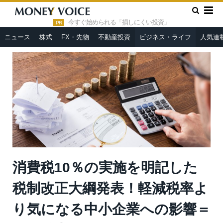
»
»
HOME
ビジネス・ライフ
消費税10％の実施を明記した税
制改正大綱発表！軽減税率より気になる中小企業への影響＝奥田雅
今すぐ始められる「損しにくい投資」
PR
也
ニュース
株式
FX・先物
不動産投資
ビジネス・ライフ
人気連
消費税10％の実施を明記した
税制改正大綱発表！軽減税率よ
り気になる中小企業への影響＝