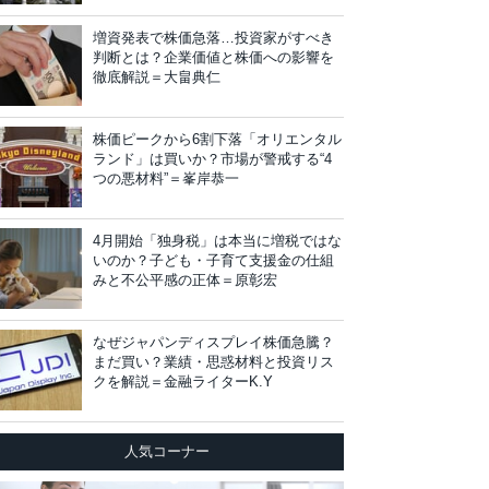
増資発表で株価急落…投資家がすべき
判断とは？企業価値と株価への影響を
徹底解説＝大畠典仁
株価ピークから6割下落「オリエンタル
ランド」は買いか？市場が警戒する“4
つの悪材料”＝峯岸恭一
4月開始「独身税」は本当に増税ではな
いのか？子ども・子育て支援金の仕組
みと不公平感の正体＝原彰宏
なぜジャパンディスプレイ株価急騰？
まだ買い？業績・思惑材料と投資リス
クを解説＝金融ライターK.Y
人気コーナー