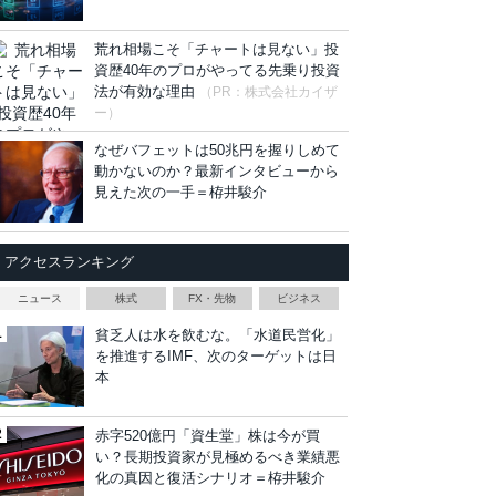
荒れ相場こそ「チャートは見ない」投
資歴40年のプロがやってる先乗り投資
法が有効な理由
（PR：株式会社カイザ
ー）
なぜバフェットは50兆円を握りしめて
動かないのか？最新インタビューから
見えた次の一手＝栫井駿介
アクセスランキング
ニュース
株式
FX・先物
ビジネス
貧乏人は水を飲むな。「水道民営化」
を推進するIMF、次のターゲットは日
本
赤字520億円「資生堂」株は今が買
い？長期投資家が見極めるべき業績悪
化の真因と復活シナリオ＝栫井駿介