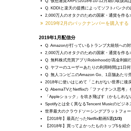
Q. 仮想通貨XRPの2018年10-12月期の取
Q. KDDIと楽天の提携によってソフトバン
2,000万人のオタクのための国家・通貨を作
2019年2月のバックナンバーを購入する
2019年1月配信分
Q. Amazonが打っているトランプ大統領
2,000万人のオタクのための国家・通貨を作
Q. 無料株式売買アプリRobinhoodが高金
Q. ヤフーのユーザーあたりの利用時間は1日
Q. 無人コンビニのAmazon Go、1店舗あ
2018年に使いはじめて「これがない世界に後
Q. AbemaTVとNetflixの「ファイナンス
「Appleショック」を吹き飛ばす（かもしれない
Spotifyとは全く異なるTencent Musicのビ
世界最大のクラウドソーシングプラットフォーム
【2018年】最高だったNetflix動画5選
(1/3)
【2018年】買ってよかったものトップ5を紹