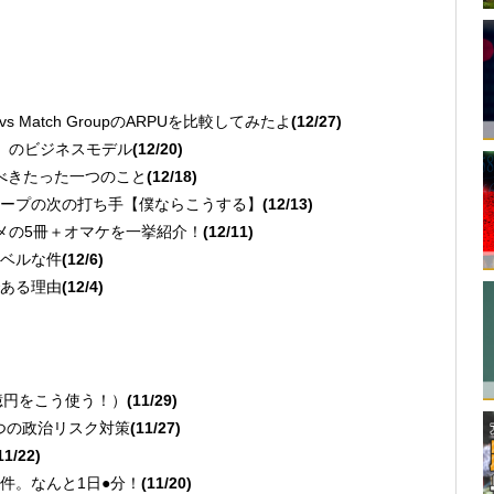
 Match GroupのARPUを比較してみたよ
(12/27)
」のビジネスモデル
(12/20)
べきたった一つのこと
(12/18)
ープの次の打ち手【僕ならこうする】
(12/13)
スメの5冊＋オマケを一挙紹介！
(12/11)
ベルな件
(12/6)
ある理由
(12/4)
億円をこう使う！）
(11/29)
2つの政治リスク対策
(11/27)
11/22)
件。なんと1日●分！
(11/20)