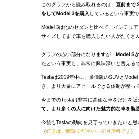
このグラフから読み取れるのは、
直前まで 
をしてModel 3を購入
しているという事実で
Model 3は他のセダンと比べて、インテ
サイズしてまで車を購入したい人がたくさ
グラフの赤い部分になりますが、
Model 
たという事実も、非常に興味深いと言える
Teslaは2019年中に、廉価版のSUVとMod
き、より大衆にアピールできる体制が整っ
今までのTeslaは非常に高価な車をだけを
て、より多くの人に向けた魅力的な車を製
今後もTeslaの動向を見守っていきたいと
（
続きはご購読ください。初月無料です
）