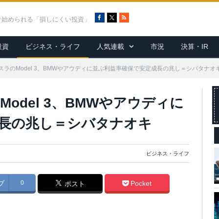
F
X
R
ぐ始められる「損しにくい投資」
a
S
c
S
投資
ビジネス・ライフ
人気連載
市況
決算・IR
e
b
o
ラのModel 3、BMWやアウディに並ぶ利益率確保で安定成長の兆し＝シバタナオ
o
k
odel 3、BMWやアウディに
長の兆し＝シバタナオキ
ビジネス・ライフ
ブ
0
Pocket
ポスト