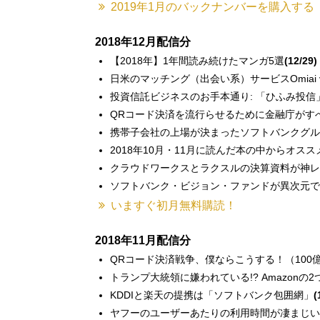
2019年1月のバックナンバーを購入する
2018年12月配信分
【2018年】1年間読み続けたマンガ5選
(12/29)
日米のマッチング（出会い系）サービスOmiai vs
投資信託ビジネスのお手本通り: 「ひふみ投信
QRコード決済を流行らせるために金融庁がす
携帯子会社の上場が決まったソフトバンクグル
2018年10月・11月に読んだ本の中からオス
クラウドワークスとラクスルの決算資料が神レ
ソフトバンク・ビジョン・ファンドが異次元で
いますぐ初月無料購読！
2018年11月配信分
QRコード決済戦争、僕ならこうする！（100
トランプ大統領に嫌われている!? Amazonの
KDDIと楽天の提携は「ソフトバンク包囲網」
(
ヤフーのユーザーあたりの利用時間が凄まじい