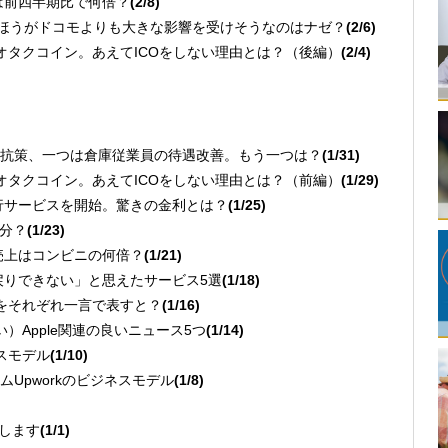
扱高は前四半期比で何倍？
(2/8)
クのほうがドコモよりも大きな影響を受けそうなのはナゼ？
(2/6)
るオタクコイン。あえてICOをしない理由とは？（後編）
(2/4)
への対抗策、一つは倉庫従業員の待遇改善。もう一つは？
(1/31)
るオタクコイン。あえてICOをしない理由とは？（前編）
(1/29)
利銀行サービスを開始。驚きの金利とは？
(1/25)
何分？
(1/23)
たり売上はコンビニの何倍？
(1/21)
戻りできない」と思えたサービス5選
(1/18)
思考」をそれぞれ一言で表すと？
(1/16)
）Apple関連の良いニュース5つ
(1/14)
ジネスモデル
(1/10)
Upworkのビジネスモデル
(1/8)
介します
(1/1)