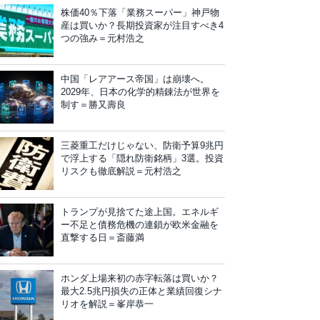
株価40％下落「業務スーパー」神戸物
産は買いか？長期投資家が注目すべき4
つの強み＝元村浩之
中国「レアアース帝国」は崩壊へ。
2029年、日本の化学的精錬法が世界を
制す＝勝又壽良
三菱重工だけじゃない、防衛予算9兆円
で浮上する「隠れ防衛銘柄」3選。投資
リスクも徹底解説＝元村浩之
トランプが見捨てた途上国。エネルギ
ー不足と債務危機の連鎖が欧米金融を
直撃する日＝斎藤満
ホンダ上場来初の赤字転落は買いか？
最大2.5兆円損失の正体と業績回復シナ
リオを解説＝峯岸恭一