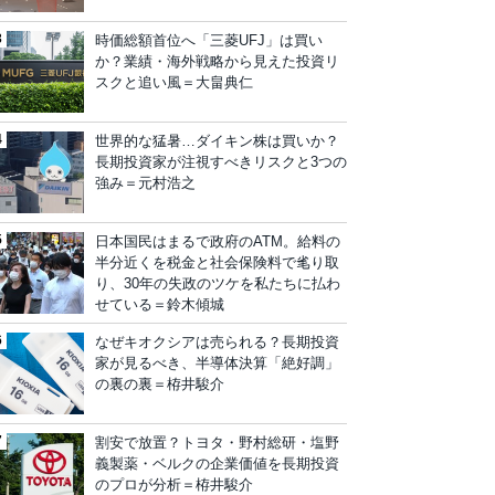
時価総額首位へ「三菱UFJ」は買い
か？業績・海外戦略から見えた投資リ
スクと追い風＝大畠典仁
世界的な猛暑…ダイキン株は買いか？
長期投資家が注視すべきリスクと3つの
強み＝元村浩之
日本国民はまるで政府のATM。給料の
半分近くを税金と社会保険料で毟り取
り、30年の失政のツケを私たちに払わ
せている＝鈴木傾城
なぜキオクシアは売られる？長期投資
家が見るべき、半導体決算「絶好調」
の裏の裏＝栫井駿介
割安で放置？トヨタ・野村総研・塩野
義製薬・ベルクの企業価値を長期投資
のプロが分析＝栫井駿介