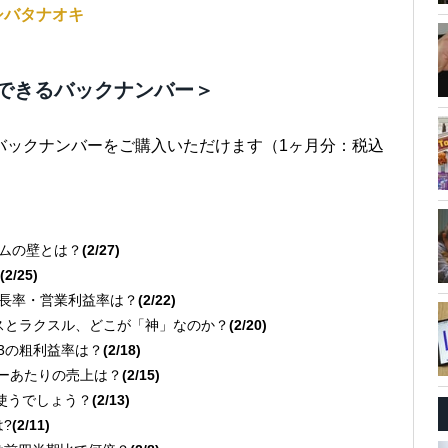
シバタナオキ
できるバックナンバー＞
バックナンバーをご購入いただけます（1ヶ月分：税込
テムの壁とは？
(2/27)
(2/25)
売上成長率・営業利益率は？
(2/22)
クスとラクスル、どこが「神」なのか？
(2/20)
l 3の粗利益率は？
(2/18)
ーザーあたりの売上は？
(2/15)
に使うでしょう？
(2/13)
は?
(2/11)