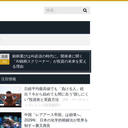
キ
銘柄選びはAI必須の時代に。開発者に聞く
注目
「AI銘柄スクリーナー」が投資の未来を変え
PR
る理由
注目情報
日経平均最高値でも「負ける人」続
出？今から始めても間に合う“損しにく
い”投資術と実践方法
（PR：マーチャン
トブレインズ投資顧問）
中国「レアアース帝国」は崩壊へ。
2029年、日本の化学的精錬法が世界を
制す＝勝又壽良