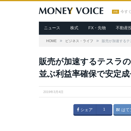
今す
PR
ニュース
株式
FX・先物
不動産
»
»
HOME
ビジネス・ライフ
販売が加速するテス
販売が加速するテスラのM
並ぶ利益率確保で安定成
2019年3月4日
シェア
1
はて