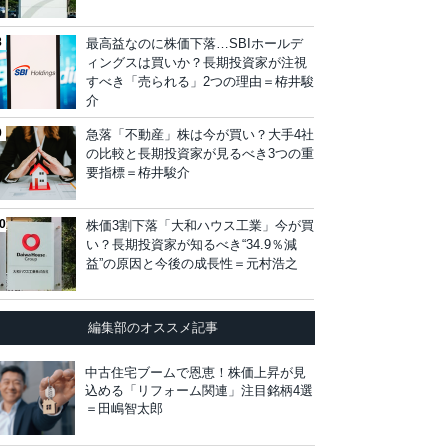
最高益なのに株価下落…SBIホールデ
ィングスは買いか？長期投資家が注視
すべき「売られる」2つの理由＝栫井駿
介
急落「不動産」株は今が買い？大手4社
の比較と長期投資家が見るべき3つの重
要指標＝栫井駿介
株価3割下落「大和ハウス工業」今が買
い？長期投資家が知るべき“34.9％減
益”の原因と今後の成長性＝元村浩之
編集部のオススメ記事
中古住宅ブームで恩恵！株価上昇が見
込める「リフォーム関連」注目銘柄4選
＝田嶋智太郎