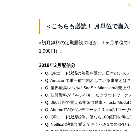
＜こちらも必読！ 月単位で購入
※初月無料の定期購読のほか、1ヶ月単位で
1,000円）。
2019年2月配信分
Q. QRコード決済の普及を阻む、日本のシス
Q. Amazonで唯一前年割れしている事業とは？
Q: 世界最高レベルのSaaS・Atlassianの
Q. 決算資料が「神レベル」なクラウドワー
Q. 350万円で買える電気自動車・Tesla Mode
Q. AbemaTVのベンチマーク？Rokuの1ユ
Q. QRコード決済戦争、僕なら100億円を何
Q. Netflixの決算で覚えておくべき3つのKPIと