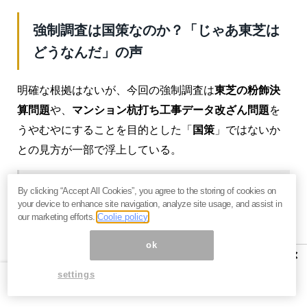
強制調査は国策なのか？「じゃあ東芝は
どうなんだ」の声
明確な根拠はないが、今回の強制調査は
東芝の粉飾決
算問題
や、
マンション杭打ち工事データ改ざん問題
を
うやむやにすることを目的とした「
国策
」ではないか
との見方が一部で浮上している。
By clicking “Accept All Cookies”, you agree to the storing of cookies on
https://t.co/uZLnZJ5Kme
your device to enhance site navigation, analyze site usage, and assist in
our marketing efforts.
Coolie policy
また国策捜査。東芝には緩くて村上ファンド
には厳しい。
ok
×
コーポレートガバナンスって政官業の癒着構
settings
造ではないか。インチキ捜査でないのかよく
検証したい。