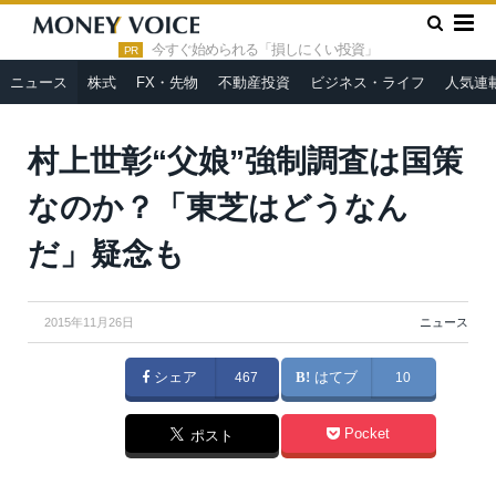
»
»
HOME
ニュース
村上世彰“父娘”強制調査は国策なのか？
「東芝はどうなんだ」疑念も
今すぐ始められる「損しにくい投資」
PR
ニュース
株式
FX・先物
不動産投資
ビジネス・ライフ
人気連
Takashi Images / Shutterstock.com
村上世彰“父娘”強制調査は国策
なのか？「東芝はどうなん
だ」疑念も
2015年11月26日
ニュース
シェア
467
はてブ
10
Pocket
ポスト