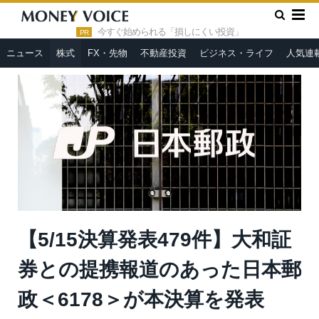
»
»
HOME
株式
【5/15決算発表479件】大和証券との提携報道
のあった日本郵政＜6178＞が本決算を発表
今すぐ始められる「損しにくい投資」
PR
ニュース
株式
FX・先物
不動産投資
ビジネス・ライフ
人気連
【5/15決算発表479件】大和証
券との提携報道のあった日本郵
政＜6178＞が本決算を発表