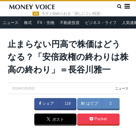
»
»
HOME
ニュース
止まらない円高で株価はどうなる？「安倍
政権の終わりは株高の終わり」＝長谷川雅一
今すぐ始められる「損しにくい投資」
PR
ニュース
株式
FX・先物
不動産投資
ビジネス・ライフ
人気連
From
首相官邸ホームページ
止まらない円高で株価はどう
なる？「安倍政権の終わりは株
高の終わり」＝長谷川雅一
2016年3月20日
ニュース
シェア
118
はてブ
2
Pocket
ポスト