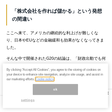
「株式会社を作れば儲かる」という発想
の間違い
ここへ来て、アメリカの継続的な利上げが難しくな
り、日本やEUなどの金融緩和も効果がなくなってきま
した。
そんな中で開催されたG20の結論は、「財政出動でも何
でもして、経済を支えろ」というものでした。ただ、
By clicking “Accept All Cookies”, you agree to the storing of cookies on
何をやっても、
根本的な経済のシステムが「まずい」
your device to enhance site navigation, analyze site usage, and assist in
our marketing efforts.
Coolie policy
限り、その効果は限定的
でしょう。
ok
日本については、少子高齢化、それにともなう諸問
×
題、財政赤字、政治の腐敗、行政のムダなどの問題が
settings
山積です。