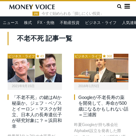
»
HOME
不老不死
今すぐ始められる「損しにくい投資」
PR
ニュース
株式
FX・先物
不動産投資
ビジネス・ライフ
人気連
不老不死 記事一覧
ビジネス・ライフ
43
ビジネス・ライフ
368
2021年9月15日
2016年1月5日
「不老不死」の鍵はAIか
Googleが不老長寿の薬
秘薬か。ジェフ・ベゾス
を開発して、寿命が500
とイーロン・マスクが対
歳になるかもしれない話
立、日本人の長寿遺伝子
＝三浦茜
が研究対象に？＝浜田和
昨夏Googleが持ち株会社
幸
Alphabet設立を発表した際