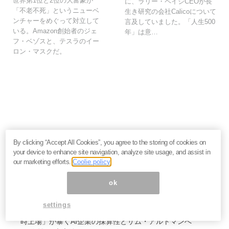
世界第1位と2位の大富豪が
に、ラリー・ペイジCEOが長
「不老不死」というニューベ
生き研究の会社Calicoについて
ンチャーをめぐって対立して
言及していました。「人生500
いる。Amazon創始者のジェ
年」は意…
フ・ベゾスと、テスラのイー
ロン・マスクだ。
いま読まれてます
By clicking “Accept All Cookies”, you agree to the storing of cookies on
your device to enhance site navigation, analyze site usage, and assist in
働く必要がない人・働いても報われない人の二極化へ
our marketing efforts.
Coolie policy
――鈴木傾城が語るAI時代のサバイバル論
努力と根性が裏目に出る時代に。スピリチュアルリーダ
ok
ーMISAが語る「お金の流れに乗る人・外れる人」の違
い
settings
なぜマスクはSpaceXのIPOを急ぐのか。2.9兆ドル「同
時上場」が暴くAI企業の採算性とサム・アルトマンへ