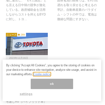
場に進出し、「EV三国志」と
固体電池の開発では、EVの出
も言える日中韓の競争が激化
遅れを取り戻せると考えるの
している。政府補助金を活用
早計。自動車産業のパラダイ
しながらコストを抑えるBYD
ム・シフトの中では、電池は
に対し、トヨ…
微細な問題にすぎない。
ニュース
289
2023年11月16日
By clicking “Accept All Cookies”, you agree to the storing of cookies on
トヨタ「全固体電池」
your device to enhance site navigation, analyze site usage, and assist in
EVが世界を席巻する理
our marketing efforts.
Coolie policy
由。5年遅れの中国勢を
完全に引き離しへ＝勝又
ok
壽良
トヨタ自動車は、EVに特化す
settings
ることなく、顧客の利便性を
考慮しHV（ハイブリッド車）