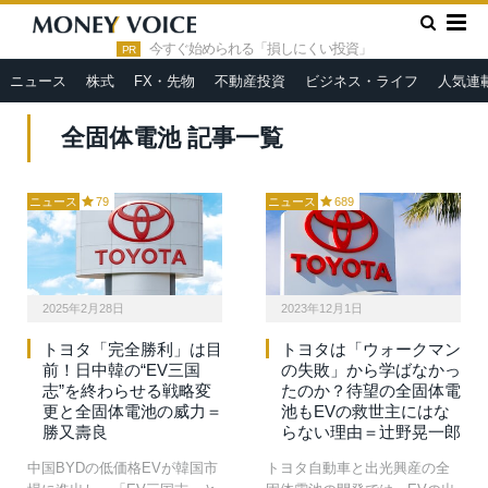
»
HOME
全固体電池
今すぐ始められる「損しにくい投資」
PR
ニュース
株式
FX・先物
不動産投資
ビジネス・ライフ
人気連
全固体電池 記事一覧
ニュース
79
ニュース
689
2025年2月28日
2023年12月1日
トヨタ「完全勝利」は目
トヨタは「ウォークマン
前！日中韓の“EV三国
の失敗」から学ばなかっ
志”を終わらせる戦略変
たのか？待望の全固体電
更と全固体電池の威力＝
池もEVの救世主にはな
勝又壽良
らない理由＝辻野晃一郎
中国BYDの低価格EVが韓国市
トヨタ自動車と出光興産の全