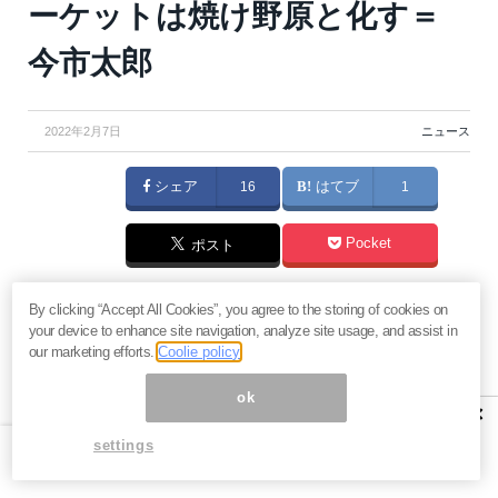
ーケットは焼け野原と化す＝
今市太郎
2022年2月7日
ニュース
シェア
16
はてブ
1
Pocket
ポスト
FRBの利上げ示唆に続き、英国中銀やECBも利上げモ
By clicking “Accept All Cookies”, you agree to the storing of cookies on
your device to enhance site navigation, analyze site usage, and assist in
ードに突入し、市場もそれを折み込始めました。2008
our marketing efforts.
Coolie policy
年以降、人類史上類を見ない金融緩和で発生した全方
ok
位バブルを本当にソフトランディングさせることはで
×
きるのでしょうか？（『
今市的視点 IMAICHI POV
』
settings
今市太郎）