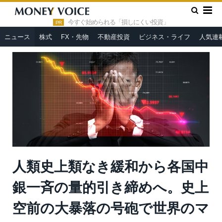
»
»
HOME
ニュース
人類史上類なき緩和から各国中銀一斉の量
的引き締めへ。史上空前の大暴落の号砲で世界のマーケットは焼け
今すぐ始められる「損しにくい投資」
PR
野原と化す＝今市太郎
ニュース
株式
FX・先物
不動産投資
ビジネス・ライフ
人気連
人類史上類なき緩和から各国中
銀一斉の量的引き締めへ。史上
空前の大暴落の号砲で世界のマ