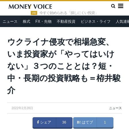
»
»
HOME
ニュース
ウクライナ侵攻で相場急変、いま投資家が
「やってはいけない」３つのこととは？短・中・長期の投資戦略も
今すぐ始められる「損しにくい投資」
PR
＝栫井駿介
ニュース
株式
FX・先物
不動産投資
ビジネス・ライフ
人気連
ウクライナ侵攻で相場急変、
いま投資家が「やってはいけ
ない」３つのこととは？短・
中・長期の投資戦略も＝栫井駿
介
2022年2月28日
ニュース
シェア
36
はてブ
1