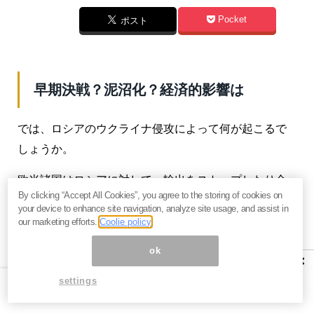
Pocket
ポスト
早期決戦？泥沼化？経済的影響は
では、ロシアのウクライナ侵攻によって何が起こるで
しょうか。
欧米諸国はロシアに対して、輸出をストップしたり金
By clicking “Accept All Cookies”, you agree to the storing of cookies on
融取引をさせないなどの
経済制裁
を行いました。
your device to enhance site navigation, analyze site usage, and assist in
our marketing efforts.
Coolie policy
これによってロシアが経済的に苦しくなるのは間違い
なく、ロシア株も大きく下がっています。
ok
×
settings
同時にロシアも対抗措置を取ります。
主な対抗措置として、原油や天然ガスの輸出を制裁を