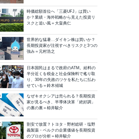
時価総額首位へ「三菱UFJ」は買い
か？業績・海外戦略から見えた投資リ
スクと追い風＝大畠典仁
世界的な猛暑…ダイキン株は買いか？
長期投資家が注視すべきリスクと3つの
強み＝元村浩之
日本国民はまるで政府のATM。給料の
半分近くを税金と社会保険料で毟り取
り、30年の失政のツケを私たちに払わ
せている＝鈴木傾城
なぜキオクシアは売られる？長期投資
家が見るべき、半導体決算「絶好調」
の裏の裏＝栫井駿介
割安で放置？トヨタ・野村総研・塩野
義製薬・ベルクの企業価値を長期投資
のプロが分析＝栫井駿介