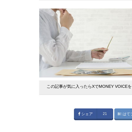
この記事が気に入ったらXでMONEY VOICE
シェア
21
はて