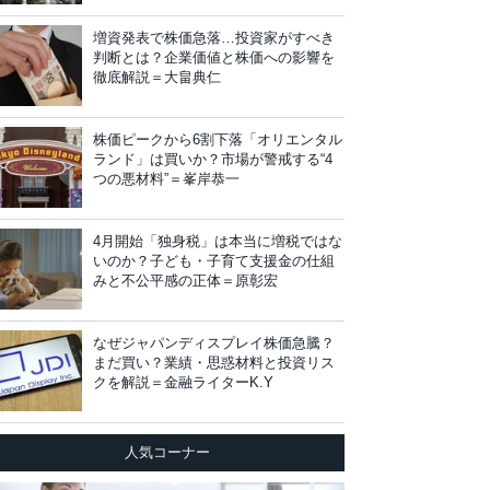
増資発表で株価急落…投資家がすべき
判断とは？企業価値と株価への影響を
徹底解説＝大畠典仁
株価ピークから6割下落「オリエンタル
ランド」は買いか？市場が警戒する“4
つの悪材料”＝峯岸恭一
4月開始「独身税」は本当に増税ではな
いのか？子ども・子育て支援金の仕組
みと不公平感の正体＝原彰宏
なぜジャパンディスプレイ株価急騰？
まだ買い？業績・思惑材料と投資リス
クを解説＝金融ライターK.Y
人気コーナー