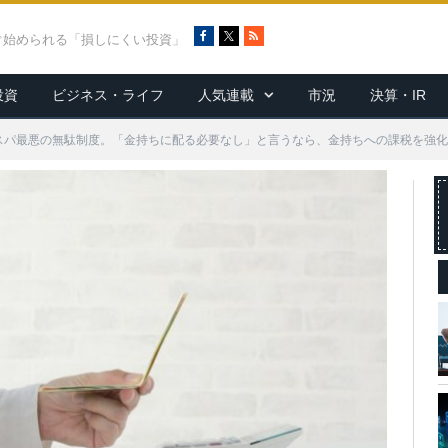
F
X
R
ぐ始められる「損しにくい投資」
a
S
c
S
投資
ビジネス・ライフ
人気連載
市況
決算・IR
e
b
o
コスパ最悪の無駄制度。「金持ちに配る必要なし」と言うなら、金持ちへの課税を強
o
k