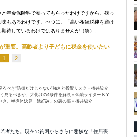
金と年金保険料で養ってもらったわけですから、残っ
意味もあるわけです。べつに、「高い相続税律を避け
と期待しているわけではありませんが（笑）。
が重要。高齢者より子どもに税金を使いたい
1
2
るべき“防衛だけじゃない”強さと投資リスク＝栫井駿介
う見るべきか、大化けの4条件を解説＝金融ライター K.Y
べき、半導体決算「絶好調」の裏の裏＝栫井駿介
は若者たち。現在の貧困からさらに悲惨な「住居喪