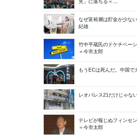
失」に落ちる＝…
なぜ富裕層は貯金が少ない
紀雄
竹中平蔵氏のドケチベーシ
＝今市太郎
もうECは死んだ。中国で
レオパレス21だけじゃな
テレビが報じぬフィンセ
＝今市太郎