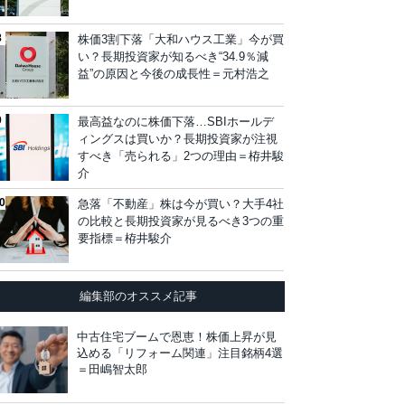
株価3割下落「大和ハウス工業」今が買
い？長期投資家が知るべき“34.9％減
益”の原因と今後の成長性＝元村浩之
最高益なのに株価下落…SBIホールデ
ィングスは買いか？長期投資家が注視
すべき「売られる」2つの理由＝栫井駿
介
急落「不動産」株は今が買い？大手4社
の比較と長期投資家が見るべき3つの重
要指標＝栫井駿介
編集部のオススメ記事
中古住宅ブームで恩恵！株価上昇が見
込める「リフォーム関連」注目銘柄4選
＝田嶋智太郎