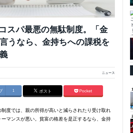
はコスパ最悪の無駄制度。「金
言うなら、金持ちへの課税を
義
ニュース
ブ
1
Pocket
ポスト
の制度では、親の所得が高いと減らされたり受け取れ
ォーマンスが悪い。貧富の格差を是正するなら、金持