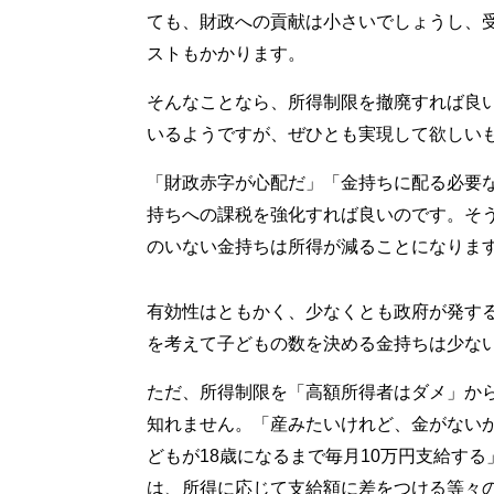
ても、財政への貢献は小さいでしょうし、
ストもかかります。
そんなことなら、所得制限を撤廃すれば良
いるようですが、ぜひとも実現して欲しい
「財政赤字が心配だ」「金持ちに配る必要
持ちへの課税を強化すれば良いのです。そ
のいない金持ちは所得が減ることになりま
有効性はともかく、少なくとも政府が発す
を考えて子どもの数を決める金持ちは少な
ただ、所得制限を「高額所得者はダメ」か
知れません。「産みたいけれど、金がない
どもが18歳になるまで毎月10万円支給す
は、所得に応じて支給額に差をつける等々