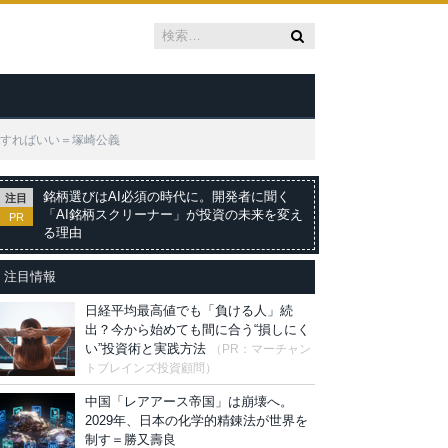
化すればいい＝塚崎公義
銘柄選びはAI必須の時代に。開発者に聞く
注目
「AI銘柄スクリーナー」が投資の未来を変え
PR
る理由
注目情報
日経平均最高値でも「負ける人」続
出？今から始めても間に合う“損しにく
い”投資術と実践方法
（PR：マーチャン
トブレインズ投資顧問）
中国「レアアース帝国」は崩壊へ。
2029年、日本の化学的精錬法が世界を
制す＝勝又壽良