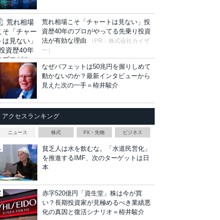
荒れ相場こそ「チャートは見ない」投
資歴40年のプロがやってる先乗り投資
法が有効な理由
（PR：株式会社カイザ
ー）
なぜバフェットは50兆円を握りしめて
動かないのか？最新インタビューから
見えた次の一手＝栫井駿介
アクセスランキング
ニュース
株式
FX・先物
ビジネス
貧乏人は水を飲むな。「水道民営化」
を推進するIMF、次のターゲットは日
本
赤字520億円「資生堂」株は今が買
い？長期投資家が見極めるべき業績悪
化の真因と復活シナリオ＝栫井駿介