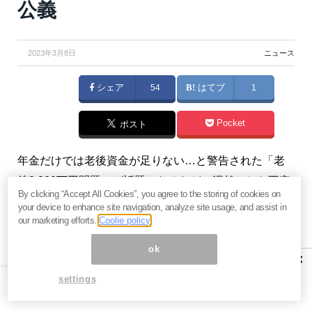
公義
2023年3月8日
ニュース
シェア
54
はてブ
1
Pocket
ポスト
年金だけでは老後資金が足りない…と警告された「老
後2,000万円問題」が話題になるなど、漠然とした不安
By clicking “Accept All Cookies”, you agree to the storing of cookies on
を抱えている方は少なくないでしょう。ところが、自
your device to enhance site navigation, analyze site usage, and assist in
分がいくら年金を受け取れるのか、また老後の生活費
our marketing efforts.
Coolie policy
はいくら必要なのかをしっかりと調べれば、普通の人
ok
×
の老後資金は何とかなることがわかります。よく調べ
settings
ずに不安を感じたり、また不安を煽るマスコミの情報
を鵜呑みにする人が多いのです。