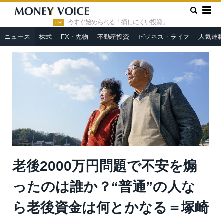
»
»
HOME
ニュース
老後2000万円問題で不安を煽ったのは誰
か？“普通”の人なら老後資金は何とかなる＝塚崎公義
今すぐ始められる「損しにくい投資」
PR
ニュース
株式
FX・先物
不動産投資
ビジネス・ライフ
人気連
老後2000万円問題で不安を煽
ったのは誰か？“普通”の人な
ら老後資金は何とかなる＝塚崎